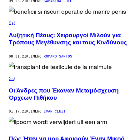
09.23.21
ΚΕΊΜΕΝΟ
SAMANTHA COLE
Σεξ
Αυξητική Πέους: Χειρουργοί Mιλούν για
Τρόπους Μεγέθυνσης και τους Κινδύνους
08.31.21
ΚΕΊΜΕΝΟ
ROMANO SANTOS
Σεξ
Οι Άνδρες που Έκαναν Μεταμόσχευση
Όρχεων Πιθήκου
01.17.21
ΚΕΊΜΕΝΟ
IVAN CENZI
Πώς Ήταν να μου Αφαιρούν Έναν Μικρό