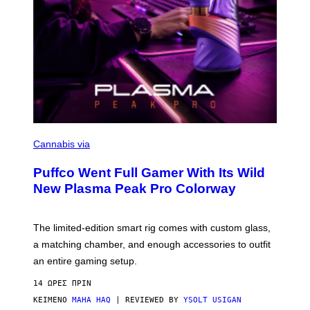
C
O
Cannabis via
U
R
Puffco Went Full Gamer With Its Wild
T
E
New Plasma Peak Pro Colorway
S
Y
O
F
The limited-edition smart rig comes with custom glass,
P
a matching chamber, and enough accessories to outfit
U
F
an entire gaming setup.
F
C
14 ΏΡΕΣ ΠΡΙΝ
O
ΚΕΊΜΕΝΟ
MAHA HAQ
| REVIEWED BY
YSOLT USIGAN