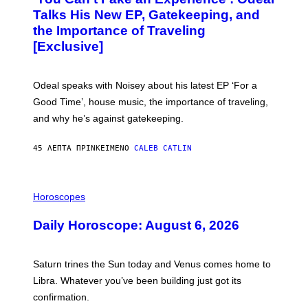
T
O
Talks His New EP, Gatekeeping, and
V
the Importance of Traveling
I
A
[Exclusive]
M
A
R
K
Odeal speaks with Noisey about his latest EP ‘For a
C
Good Time’, house music, the importance of traveling,
L
E
and why he’s against gatekeeping.
N
N
O
45 ΛΕΠΤΆ ΠΡΙΝ
ΚΕΊΜΕΝΟ
CALEB CATLIN
N
)
I
L
Horoscopes
L
U
Daily Horoscope: August 6, 2026
S
T
R
A
Saturn trines the Sun today and Venus comes home to
T
I
Libra. Whatever you’ve been building just got its
O
confirmation.
N