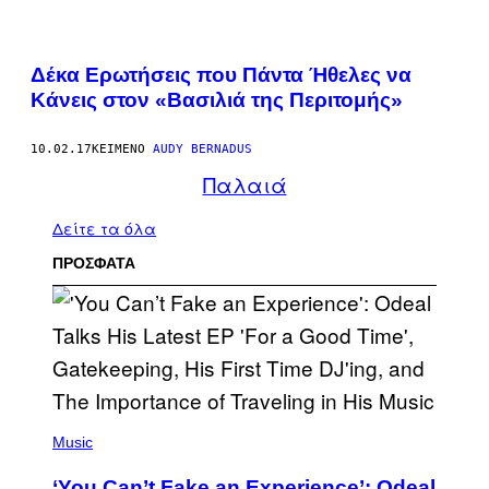
Δέκα Ερωτήσεις που Πάντα Ήθελες να
Κάνεις στον «Βασιλιά της Περιτομής»
10.02.17
ΚΕΊΜΕΝΟ
AUDY BERNADUS
Παλαιά
Δείτε τα όλα
ΠΡΟΣΦΑΤΑ
(
P
Music
H
O
‘You Can’t Fake an Experience’: Odeal