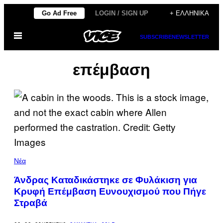
Μετάβαση
Go Ad Free
LOGIN / SIGN UP
+ ΕΛΛΗΝΙΚΆ
στο
Ανοίξτε
περιεχόμενο
SUBSCRIBE
NEWSLETTER
το
μενού
επέμβαση
Νέα
Άνδρας Καταδικάστηκε σε Φυλάκιση για
Κρυφή Επέμβαση Ευνουχισμού που Πήγε
Στραβά