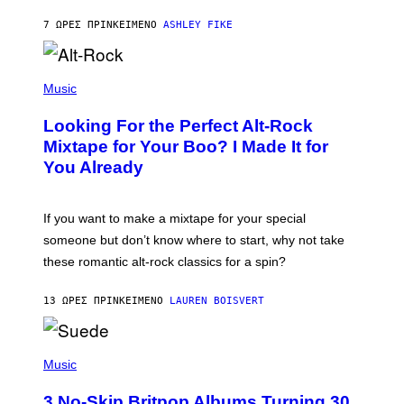
B
Y
7 ΏΡΕΣ ΠΡΙΝ
ΚΕΊΜΕΝΟ
ASHLEY FIKE
R
E
E
S
(
A
P
Music
.
H
O
Looking For the Perfect Alt-Rock
T
O
Mixtape for Your Boo? I Made It for
B
You Already
Y
M
I
C
If you want to make a mixtape for your special
K
H
someone but don’t know where to start, why not take
U
these romantic alt-rock classics for a spin?
T
S
O
13 ΏΡΕΣ ΠΡΙΝ
ΚΕΊΜΕΝΟ
LAUREN BOISVERT
N
/
R
E
P
D
H
Music
F
O
E
T
R
3 No-Skip Britpop Albums Turning 30
O