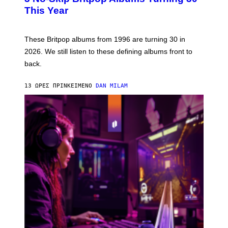
N
B
This Year
S
Y
)
N
I
E
These Britpop albums from 1996 are turning 30 in
L
2026. We still listen to these defining albums front to
S
V
back.
A
N
I
13 ΏΡΕΣ ΠΡΙΝ
ΚΕΊΜΕΝΟ
DAN MILAM
P
E
R
E
N
/
G
E
T
T
Y
I
M
A
G
E
S