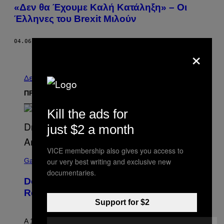
«Δεν θα Έχουμε Καλή Κατάληξη» – Οι
Έλληνες του Brexit Μιλούν
04.06.17
ΚΕΊΜΕΝΟ
ΧΡΉΣΤΟΣ ΣΑΡΡΉΣ
×
Παλαιά
Δείτε τα όλα
ΠΡΟΣΦΑΤΑ
Kill the ads for
just $2 a month
VICE membership also gives you access to
S
C
our very best writing and exclusive new
Gaming
R
documentaries.
E
Donkey Kong Land Gets SNES-Style
E
N
Remake
S
Support for $2
H
O
T
A 1995 Donkey Kong Game Boy classic gets