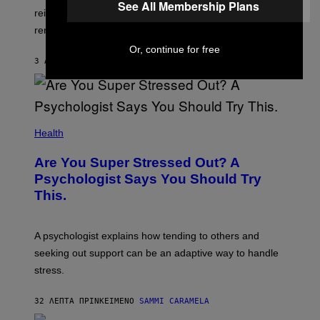
See All Membership Plans
:
reimagined as an SNES title thanks to a dedicated fan
N
I
remake effort.
N
T
Or, continue for free
E
3 ΛΕΠΤΆ ΠΡΙΝ
ΚΕΊΜΕΝΟ
DENNY CONNOLLY
N
D
O
Health
Are You Super Stressed Out? A
Psychologist Says You Should Try
This.
A psychologist explains how tending to others and
seeking out support can be an adaptive way to handle
stress.
32 ΛΕΠΤΆ ΠΡΙΝ
ΚΕΊΜΕΝΟ
SAMMI CARAMELA