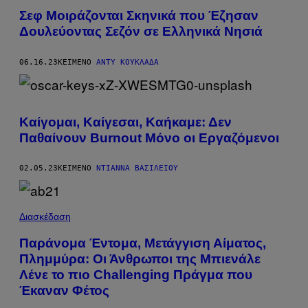
Σεφ Μοιράζονται Σκηνικά που Έζησαν
Δουλεύοντας Σεζόν σε Ελληνικά Νησιά
06.16.23
ΚΕΊΜΕΝΟ
ΆΝΤΥ ΚΟΥΚΛΆΔΑ
Καίγομαι, Καίγεσαι, Καήκαμε: Δεν
Παθαίνουν Burnout Μόνο οι Εργαζόμενοι
02.05.23
ΚΕΊΜΕΝΟ
ΝΤΙΆΝΝΑ ΒΑΣΙΛΕΊΟΥ
Διασκέδαση
Παράνομα Έντομα, Μετάγγιση Αίματος,
Πλημμύρα: Οι Άνθρωποι της Μπιενάλε
Λένε το πιο Challenging Πράγμα που
Έκαναν Φέτος