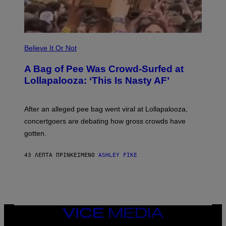
Believe It Or Not
A Bag of Pee Was Crowd-Surfed at
Lollapalooza: ‘This Is Nasty AF’
After an alleged pee bag went viral at Lollapalooza,
concertgoers are debating how gross crowds have
gotten.
43 ΛΕΠΤΆ ΠΡΙΝ
ΚΕΊΜΕΝΟ
ASHLEY FIKE
VICE
MEDIA