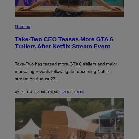
S
C
Gaming
R
E
Take-Two CEO Teases More GTA 6
E
N
Trailers After Netflix Stream Event
S
H
O
T
Take-Two has teased more GTA 6 trailers and major
:
marketing reveals following the upcoming Netflix
R
O
stream on August 27.
C
K
S
42 ΛΕΠΤΆ ΠΡΙΝ
ΚΕΊΜΕΝΟ
BRENT KOEPP
T
A
R
G
A
M
E
S