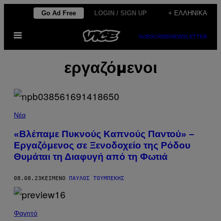
Μετάβαση
Go Ad Free
LOGIN / SIGN UP
+ ΕΛΛΗΝΙΚΆ
στο
Ανοίξτε
περιεχόμενο
SUBSCRIBE
NEWSLETTER
το
μενού
εργαζόμενοι
Νέα
«Βλέπαμε Πυκνούς Καπνούς Παντού» –
Εργαζόμενος σε Ξενοδοχείο της Ρόδου
Θυμάται τη Διαφυγή από τη Φωτιά
08.08.23
ΚΕΊΜΕΝΟ
ΠΑΎΛΟΣ ΤΟΥΜΠΈΚΗΣ
Φαγητό