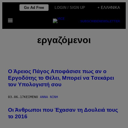
Μετάβαση
Go Ad Free
LOGIN / SIGN UP
+ ΕΛΛΗΝΙΚΆ
στο
Ανοίξτε
περιεχόμενο
SUBSCRIBE
NEWSLETTER
το
μενού
εργαζόμενοι
Ο Άρειος Πάγος Αποφάσισε πως αν ο
Εργοδότης το Θέλει, Μπορεί να Τσεκάρει
τον Υπολογιστή σου
03.06.17
ΚΕΊΜΕΝΟ
ΆΝΝΑ ΝΊΝΗ
Οι Άνθρωποι που Έχασαν τη Δουλειά τους
το 2016