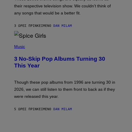
I
their respective television show. We couldn’t think of
E
M
any songs that would be a better fit.
C
C
A
3 ΏΡΕΣ ΠΡΙΝ
ΚΕΊΜΕΝΟ
DAN MILAM
R
T
H
P
Y
H
Music
/
O
W
T
I
3 No-Skip Pop Albums Turning 30
O
R
B
E
This Year
Y
I
T
M
I
A
M
G
Though these pop albums from 1996 are turning 30 in
R
E
2026, we can still listen to them front to back as if they
O
N
were released this year.
E
Y
/
5 ΏΡΕΣ ΠΡΙΝ
ΚΕΊΜΕΝΟ
DAN MILAM
G
E
T
T
Y