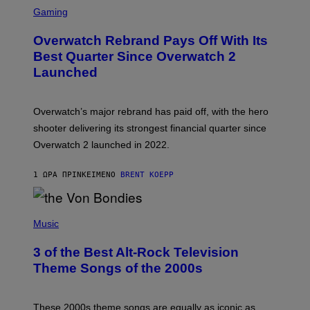
S
C
Gaming
R
E
Overwatch Rebrand Pays Off With Its
E
N
Best Quarter Since Overwatch 2
S
Launched
H
O
T
:
Overwatch’s major rebrand has paid off, with the hero
B
L
shooter delivering its strongest financial quarter since
I
Overwatch 2 launched in 2022.
Z
Z
A
1 ΏΡΑ ΠΡΙΝ
ΚΕΊΜΕΝΟ
BRENT KOEPP
R
D
P
H
Music
O
T
3 of the Best Alt-Rock Television
O
B
Theme Songs of the 2000s
Y
J
A
M
These 2000s theme songs are equally as iconic as