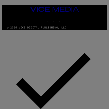
I
M
VICE
A
MEDIA
G
E
INSTAGRAM
TIKTOK
YOUTUBE
S
© 2026 VICE DIGITAL PUBLISHING, LLC