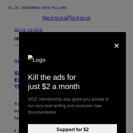
01.20.16
ΚΕΊΜΕΝΟ
DREW MILLARD
Νεότερα
Παλαιά
Δείτε τα όλα
×
ΠΡΟΣΦΑΤΑ
Relationships
Signs You’re Dealing With Family
Kill the ads for
Enmeshment, According to a
just $2 a month
Therapist
VICE membership also gives you access to
A therapist explains how enmeshment can blur
our very best writing and exclusive new
boundaries, create guilt, and make adulthood feel
documentaries.
harder than it should.
Support for $2
6 ΛΕΠΤΆ ΠΡΙΝ
ΚΕΊΜΕΝΟ
SAMMI CARAMELA