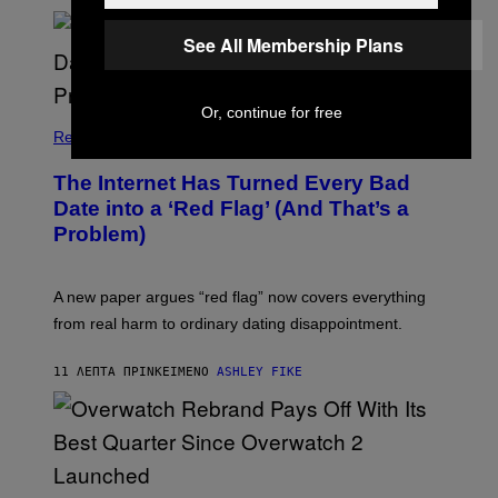
See All Membership Plans
Or, continue for free
Relationships
The Internet Has Turned Every Bad
Date into a ‘Red Flag’ (And That’s a
Problem)
A new paper argues “red flag” now covers everything
from real harm to ordinary dating disappointment.
11 ΛΕΠΤΆ ΠΡΙΝ
ΚΕΊΜΕΝΟ
ASHLEY FIKE