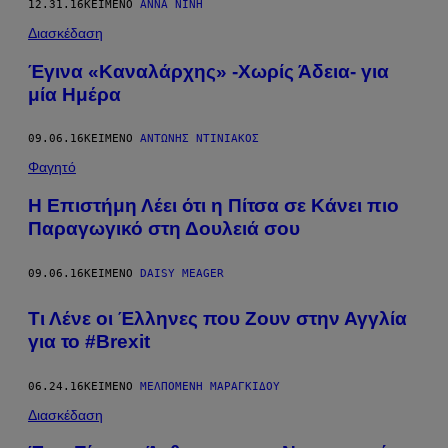
12.31.16
ΚΕΊΜΕΝΟ
ΆΝΝΑ ΝΊΝΗ
Διασκέδαση
Έγινα «Καναλάρχης» -Χωρίς Άδεια- για
μία Ημέρα
09.06.16
ΚΕΊΜΕΝΟ
ΑΝΤΏΝΗΣ ΝΤΙΝΙΑΚΌΣ
Φαγητό
Η Επιστήμη Λέει ότι η Πίτσα σε Κάνει πιο
Παραγωγικό στη Δουλειά σου
09.06.16
ΚΕΊΜΕΝΟ
DAISY MEAGER
Τι Λένε οι Έλληνες που Ζουν στην Αγγλία
για το #Brexit
06.24.16
ΚΕΊΜΕΝΟ
ΜΕΛΠΟΜΈΝΗ ΜΑΡΑΓΚΊΔΟΥ
Διασκέδαση