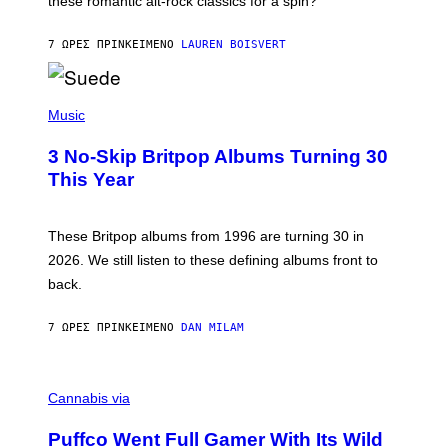
these romantic alt-rock classics for a spin?
T
S
O
7 ΏΡΕΣ ΠΡΙΝ
ΚΕΊΜΕΝΟ
LAUREN BOISVERT
N
/
R
E
P
D
H
Music
F
O
E
T
R
3 No-Skip Britpop Albums Turning 30
O
N
B
This Year
S
Y
)
N
I
E
These Britpop albums from 1996 are turning 30 in
L
2026. We still listen to these defining albums front to
S
V
back.
A
N
I
7 ΏΡΕΣ ΠΡΙΝ
ΚΕΊΜΕΝΟ
DAN MILAM
P
E
R
C
E
O
Cannabis via
N
U
/
R
G
Puffco Went Full Gamer With Its Wild
T
E