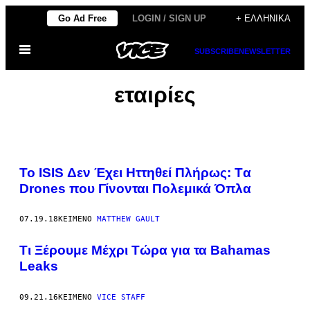
Μετάβαση
Go Ad Free
LOGIN / SIGN UP
+ ΕΛΛΗΝΙΚΆ
στο
Ανοίξτε
περιεχόμενο
SUBSCRIBE
NEWSLETTER
το
μενού
εταιρίες
Το ISIS Δεν Έχει Ηττηθεί Πλήρως: Tα
Drones που Γίνονται Πολεμικά Όπλα
07.19.18
ΚΕΊΜΕΝΟ
MATTHEW GAULT
Τι Ξέρουμε Μέχρι Τώρα για τα Bahamas
Leaks
09.21.16
ΚΕΊΜΕΝΟ
VICE STAFF