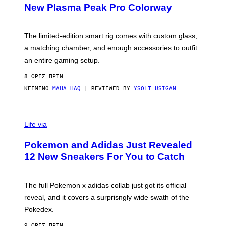
E
T
New Plasma Peak Pro Colorway
S
T
Y
Y
O
I
F
M
The limited-edition smart rig comes with custom glass,
P
A
a matching chamber, and enough accessories to outfit
U
G
F
E
an entire gaming setup.
F
S
C
8 ΏΡΕΣ ΠΡΙΝ
O
ΚΕΊΜΕΝΟ
MAHA HAQ
| REVIEWED BY
YSOLT USIGAN
V
I
Life via
A
P
Pokemon and Adidas Just Revealed
O
K
12 New Sneakers For You to Catch
E
M
O
N
The full Pokemon x adidas collab just got its official
/
reveal, and it covers a surprisngly wide swath of the
A
D
Pokedex.
I
D
9 ΏΡΕΣ ΠΡΙΝ