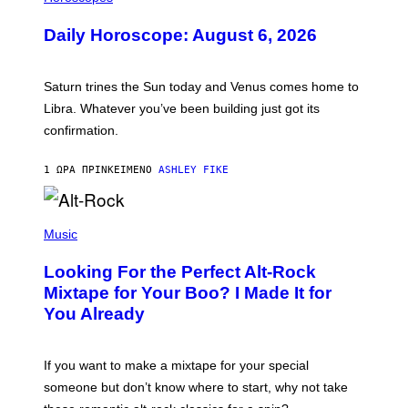
L
U
Daily Horoscope: August 6, 2026
S
T
R
A
Saturn trines the Sun today and Venus comes home to
T
I
Libra. Whatever you’ve been building just got its
O
confirmation.
N
B
Y
1 ΏΡΑ ΠΡΙΝ
ΚΕΊΜΕΝΟ
ASHLEY FIKE
R
E
E
S
(
A
P
Music
.
H
O
Looking For the Perfect Alt-Rock
T
O
Mixtape for Your Boo? I Made It for
B
You Already
Y
M
I
C
If you want to make a mixtape for your special
K
H
someone but don’t know where to start, why not take
U