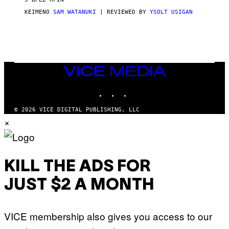
A
S
ΚΕΊΜΕΝΟ
SAM WATANUKI
| REVIEWED BY
YSOLT USIGAN
/
N
I
N
T
E
N
VICE
D
MEDIA
O
INSTAGRAM
TIKTOK
YOUTUBE
© 2026 VICE DIGITAL PUBLISHING, LLC
×
KILL THE ADS FOR
JUST $2 A MONTH
VICE membership also gives you access to our