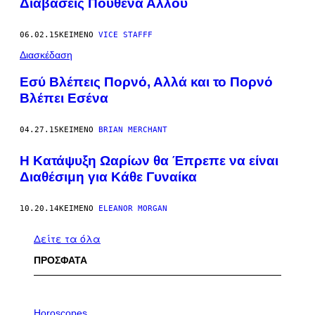
Διαβάσεις Πουθενά Αλλού
06.02.15
ΚΕΊΜΕΝΟ
VICE STAFFF
Διασκέδαση
Εσύ Βλέπεις Πορνό, Αλλά και το Πορνό
Βλέπει Εσένα
04.27.15
ΚΕΊΜΕΝΟ
BRIAN MERCHANT
Η Κατάψυξη Ωαρίων θα Έπρεπε να είναι
Διαθέσιμη για Κάθε Γυναίκα
10.20.14
ΚΕΊΜΕΝΟ
ELEANOR MORGAN
Δείτε τα όλα
ΠΡΟΣΦΑΤΑ
I
L
Horoscopes