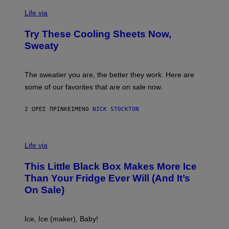
/
C
F
O
Life via
I
M
L
F
M
Try These Cooling Sheets Now,
O
M
R
Sweaty
A
T
G
S
I
P
C
A
The sweatier you are, the better they work. Here are
C
some of our favorites that are on sale now.
E
S
2 ΏΡΕΣ ΠΡΙΝ
ΚΕΊΜΕΝΟ
NICK STOCKTON
V
I
Life via
A
E
This Little Black Box Makes More Ice
L
E
Than Your Fridge Ever Will (And It’s
C
On Sale)
T
A
C
T
Ice, Ice (maker), Baby!
I
C