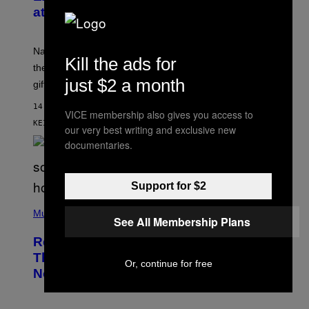
S
at cbdMD
Y
O
F
C
National CBD Day was August 8, but cbdMD is keeping
B
Kill the ads for
D
the celebration going with 55% off sitewide and a free
M
just $2 a month
gift on $100+ orders.
D
14 ΛΕΠΤΆ ΠΡΙΝ
VICE membership also gives you access to
ΚΕΊΜΕΝΟ
MAHA HAQ
| REVIEWED BY
YSOLT USIGAN
our very best writing and exclusive new
documentaries.
Support for $2
P
H
Music
See All Membership Plans
O
T
Remember When Liam Gallagher
O
B
Threatened to Stab This Actor For…
Or, continue for free
Y
Not Telling a Joke?
D
A
V
E