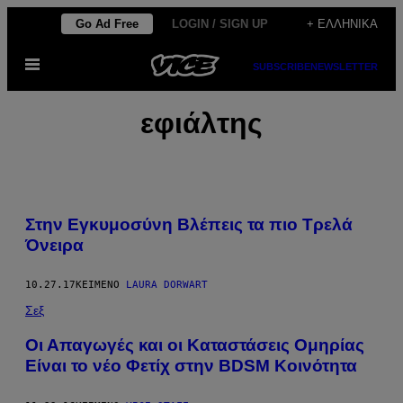
Μετάβαση
Go Ad Free
LOGIN / SIGN UP
+ ΕΛΛΗΝΙΚΆ
στο
Ανοίξτε
περιεχόμενο
SUBSCRIBE
NEWSLETTER
το
μενού
εφιάλτης
Στην Εγκυμοσύνη Βλέπεις τα πιο Τρελά
Όνειρα
10.27.17
ΚΕΊΜΕΝΟ
LAURA DORWART
Σεξ
Οι Απαγωγές και οι Καταστάσεις Ομηρίας
Είναι το νέο Φετίχ στην BDSM Κοινότητα