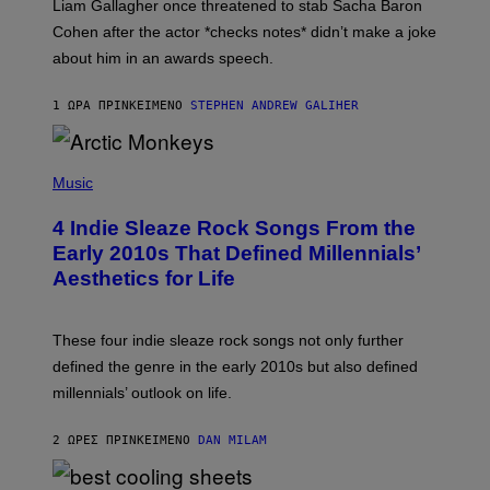
Liam Gallagher once threatened to stab Sacha Baron
S
I
Cohen after the actor *checks notes* didn’t make a joke
M
about him in an awards speech.
P
S
O
1 ΏΡΑ ΠΡΙΝ
ΚΕΊΜΕΝΟ
STEPHEN ANDREW GALIHER
N
/
W
I
P
R
H
Music
E
O
I
T
M
4 Indie Sleaze Rock Songs From the
O
A
B
Early 2010s That Defined Millennials’
G
Y
E
Aesthetics for Life
F
/
I
G
L
E
M
T
These four indie sleaze rock songs not only further
M
T
A
defined the genre in the early 2010s but also defined
Y
G
I
millennials’ outlook on life.
I
M
C
A
.
G
2 ΏΡΕΣ ΠΡΙΝ
ΚΕΊΜΕΝΟ
DAN MILAM
C
E
O
S
M