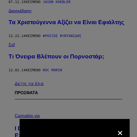
07.12.15
ΚΕΊΜΕΝΟ
JASON KOEBLER
Διασκέδαση
Τα Χριστούγεννα Αξίζει να Είναι Εφιάλτης
12.22.14
ΚΕΊΜΕΝΟ
ΦΡΟΊΞΟΣ ΦΥΝΤΑΝΊΔΗΣ
Σεξ
Τι Όνειρα Βλέπουν οι Πορνοστάρ;
12.02.14
ΚΕΊΜΕΝΟ
ROC MORIN
Δείτε τα όλα
ΠΡΟΣΦΑΤΑ
C
O
Cannabis via
U
×
R
I Didn’t Even Know National CBD Day
T
E
Existed Until I Saw This Massive Sale