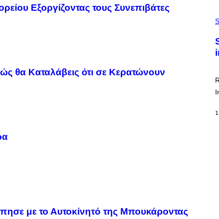
E
ρείου Εξοργίζοντας τους Συνεπιβάτες
R
A
/
M
S
G
U
E
C
T
H
T
,
Y
M
I
U
M
ώς θα Καταλάβεις ότι σε Κερατώνουν
C
A
H
R
G
O
E
I
L
S
D
E
1
R
C
H
ρα
I
L
E
A
N
M
U
M
M
Y
ύπησε με το Αυτοκίνητό της Μπουκάροντας
T
H