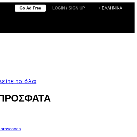
Go Ad Free
LOGIN / SIGN UP
+ ΕΛΛΗΝΙΚΆ
Δείτε τα όλα
ΠΡΟΣΦΑΤΑ
oroscopes