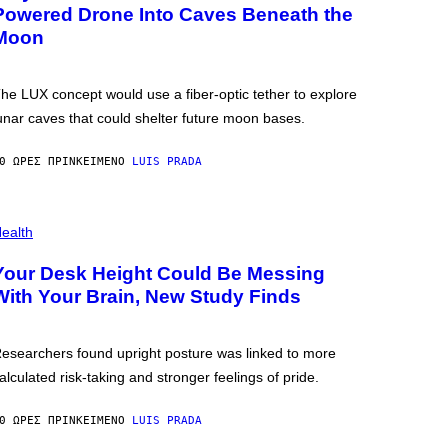
Powered Drone Into Caves Beneath the
Moon
he LUX concept would use a fiber-optic tether to explore
unar caves that could shelter future moon bases.
0 ΏΡΕΣ ΠΡΙΝ
ΚΕΊΜΕΝΟ
LUIS PRADA
ealth
Your Desk Height Could Be Messing
With Your Brain, New Study Finds
esearchers found upright posture was linked to more
alculated risk-taking and stronger feelings of pride.
0 ΏΡΕΣ ΠΡΙΝ
ΚΕΊΜΕΝΟ
LUIS PRADA