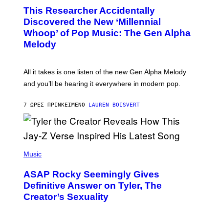
O
A
This Researcher Accidentally
T
D
O
Discovered the New ‘Millennial
I
B
O
Whoop’ of Pop Music: The Gen Alpha
Y
D
T
Melody
I
A
S
Y
N
L
E
O
All it takes is one listen of the new Gen Alpha Melody
Y
R
and you’ll be hearing it everywhere in modern pop.
H
I
L
7 ΏΡΕΣ ΠΡΙΝ
ΚΕΊΜΕΝΟ
LAUREN BOISVERT
L
/
G
E
T
T
P
Y
H
Music
I
O
M
T
A
ASAP Rocky Seemingly Gives
O
G
B
Definitive Answer on Tyler, The
E
Y
S
Creator’s Sexuality
M
)
O
N