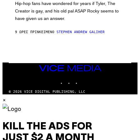
I
Hip-hop fans have wondered for years if Tyler, The
C
A
Creator is gay, and his old pal ASAP Rocky seems to
S
have given us an answer.
C
H
I
9 ΏΡΕΣ ΠΡΙΝ
ΚΕΊΜΕΝΟ
STEPHEN ANDREW GALIHER
P
P
E
R
/
G
E
T
VICE
T
MEDIA
Y
INSTAGRAM
TIKTOK
YOUTUBE
I
M
A
© 2026 VICE DIGITAL PUBLISHING, LLC
G
×
E
S
KILL THE ADS FOR
JUST $2 A MONTH