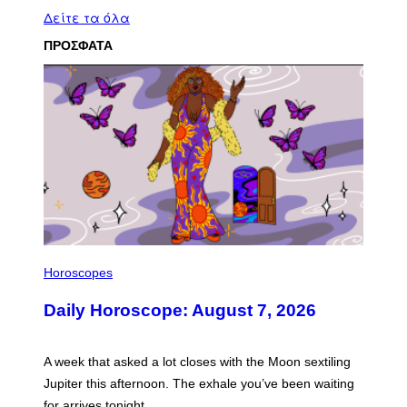
Δείτε τα όλα
ΠΡΟΣΦΑΤΑ
I
L
Horoscopes
L
U
Daily Horoscope: August 7, 2026
S
T
R
A
A week that asked a lot closes with the Moon sextiling
T
I
Jupiter this afternoon. The exhale you’ve been waiting
O
for arrives tonight.
N