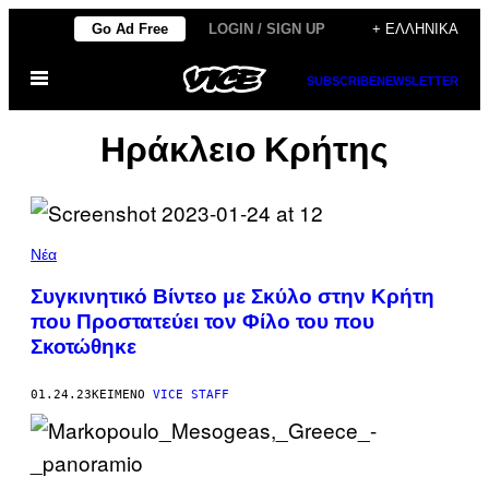
Μετάβαση
Go Ad Free
LOGIN / SIGN UP
+ ΕΛΛΗΝΙΚΆ
στο
Ανοίξτε
περιεχόμενο
SUBSCRIBE
NEWSLETTER
το
μενού
Ηράκλειο Κρήτης
Νέα
Συγκινητικό Βίντεο με Σκύλο στην Κρήτη
που Προστατεύει τον Φίλο του που
Σκοτώθηκε
01.24.23
ΚΕΊΜΕΝΟ
VICE STAFF