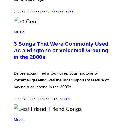
B
Y
2 ΏΡΕΣ ΠΡΙΝ
ΚΕΊΜΕΝΟ
ASHLEY FIKE
R
E
E
S
P
A
H
Music
.
O
T
3 Songs That Were Commonly Used
O
B
As a Ringtone or Voicemail Greeting
Y
in the 2000s
G
R
E
G
Before social media took over, your ringtone or
O
R
voicemail greeting was the most important feature of
Y
having a cellphone in the 2000s.
B
O
J
7 ΏΡΕΣ ΠΡΙΝ
ΚΕΊΜΕΝΟ
DAN MILAM
O
R
Q
U
P
E
H
Music
Z
O
/
T