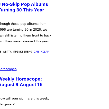
3 No-Skip Pop Albums
Turning 30 This Year
hough these pop albums from
996 are turning 30 in 2026, we
an still listen to them front to back
s if they were released this year.
8 ΛΕΠΤΆ ΠΡΙΝ
ΚΕΊΜΕΝΟ
DAN MILAM
oroscopes
Weekly Horoscope:
August 9-August 15
ow will your sign fare this week,
targazer?