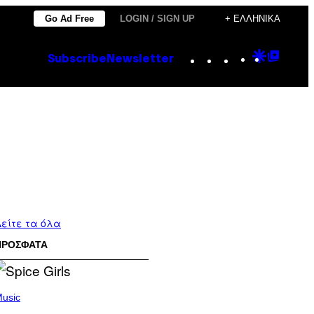
Go Ad Free
LOGIN / SIGN UP
+ ΕΛΛΗΝΙΚΆ
Instagram
TikTok
YouTube
Google
Goog
Subscribe
Newsletter
Discove
Top
Posts
είτε τα όλα
ΠΡΟΣΦΑΤΑ
usic