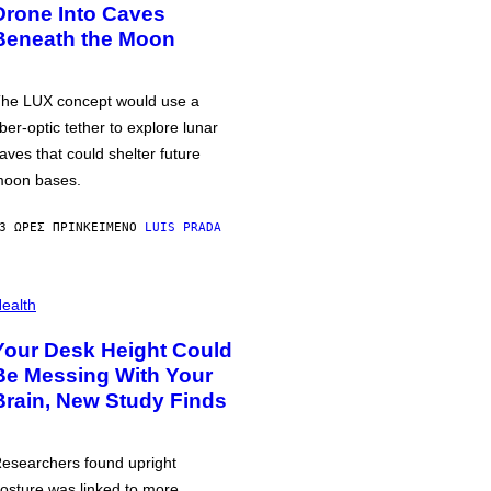
Drone Into Caves
Beneath the Moon
he LUX concept would use a
iber-optic tether to explore lunar
aves that could shelter future
oon bases.
3 ΏΡΕΣ ΠΡΙΝ
ΚΕΊΜΕΝΟ
LUIS PRADA
ealth
Your Desk Height Could
Be Messing With Your
Brain, New Study Finds
esearchers found upright
osture was linked to more