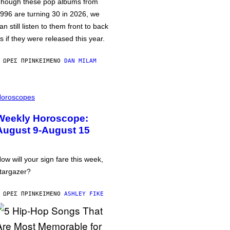
hough these pop albums from
996 are turning 30 in 2026, we
an still listen to them front to back
s if they were released this year.
 ΏΡΕΣ ΠΡΙΝ
ΚΕΊΜΕΝΟ
DAN MILAM
oroscopes
Weekly Horoscope:
August 9-August 15
ow will your sign fare this week,
targazer?
 ΏΡΕΣ ΠΡΙΝ
ΚΕΊΜΕΝΟ
ASHLEY FIKE