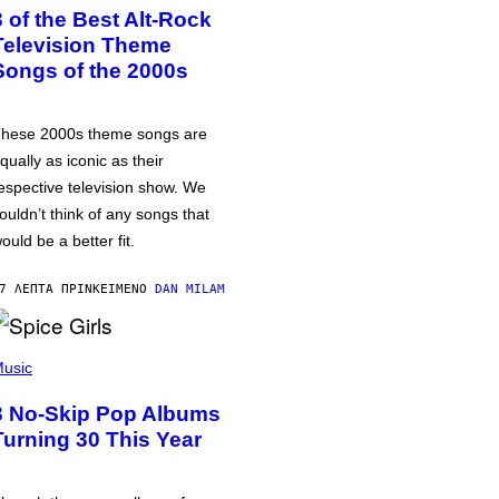
3 of the Best Alt-Rock
Television Theme
Songs of the 2000s
hese 2000s theme songs are
qually as iconic as their
espective television show. We
ouldn’t think of any songs that
ould be a better fit.
7 ΛΕΠΤΆ ΠΡΙΝ
ΚΕΊΜΕΝΟ
DAN MILAM
usic
3 No-Skip Pop Albums
Turning 30 This Year