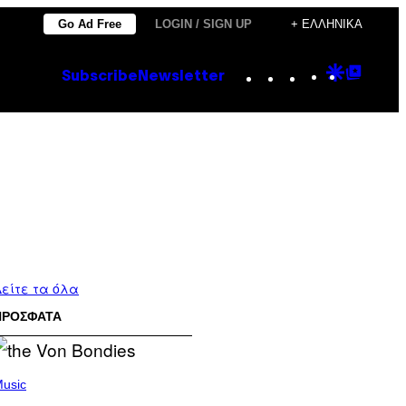
Go Ad Free
LOGIN / SIGN UP
+ ΕΛΛΗΝΙΚΆ
Instagram
TikTok
YouTube
Google
Goog
Subscribe
Newsletter
Discove
Top
Posts
είτε τα όλα
ΠΡΟΣΦΑΤΑ
usic