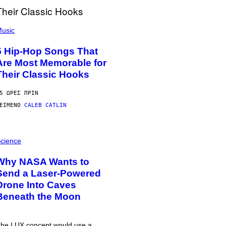
usic
5 Hip-Hop Songs That
Are Most Memorable for
Their Classic Hooks
5 ΏΡΕΣ ΠΡΙΝ
ΕΊΜΕΝΟ
CALEB CATLIN
cience
Why NASA Wants to
Send a Laser-Powered
Drone Into Caves
Beneath the Moon
he LUX concept would use a