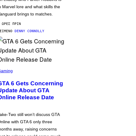
n Marvel lore and what skills the
anguard brings to matches.
 ΏΡΕΣ ΠΡΙΝ
ΕΊΜΕΝΟ
DENNY CONNOLLY
Gaming
GTA 6 Gets Concerning
Update About GTA
Online Release Date
ake-Two still won’t discuss GTA
nline with GTA 6 only three
onths away, raising concerns