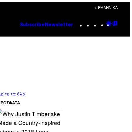
+ ΕΛΛΗΝΙΚΆ
Instagram
TikTok
YouTube
Google
Goog
Subscribe
Newsletter
Discove
Top
Posts
είτε τα όλα
ΠΡΟΣΦΑΤΑ