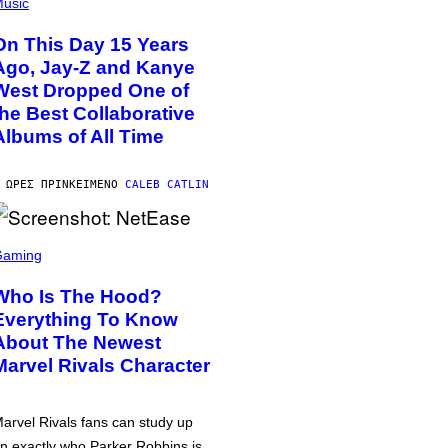
usic
On This Day 15 Years
Ago, Jay-Z and Kanye
West Dropped One of
the Best Collaborative
Albums of All Time
 ΏΡΕΣ ΠΡΙΝ
ΚΕΊΜΕΝΟ
CALEB CATLIN
Gaming
Who Is The Hood?
Everything To Know
About The Newest
Marvel Rivals Character
arvel Rivals fans can study up
n exactly who Parker Robbins is