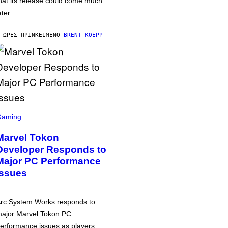
hat its release could come much
ater.
 ΏΡΕΣ ΠΡΙΝ
ΚΕΊΜΕΝΟ
BRENT KOEPP
Gaming
Marvel Tokon
Developer Responds to
Major PC Performance
Issues
rc System Works responds to
ajor Marvel Tokon PC
erformance issues as players