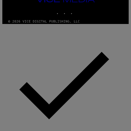
MEDIA
G
E
INSTAGRAM
TIKTOK
YOUTUBE
T
T
© 2026 VICE DIGITAL PUBLISHING, LLC
Y
I
M
A
G
E
S