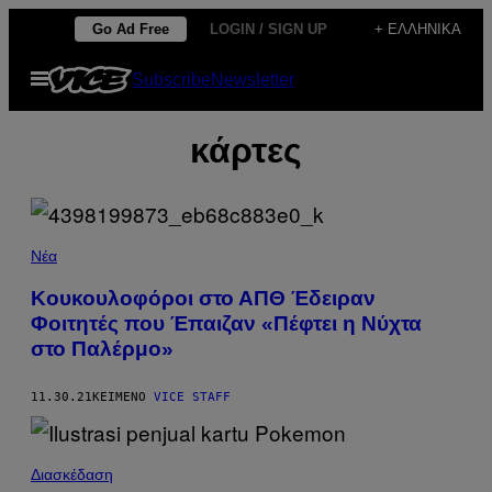
Μετάβαση
Go Ad Free
LOGIN / SIGN UP
+ ΕΛΛΗΝΙΚΆ
στο
Ανοίξτε
Subscribe
Newsletter
περιεχόμενο
το
μενού
κάρτες
Νέα
Κουκουλοφόροι στο ΑΠΘ Έδειραν
Φοιτητές που Έπαιζαν «Πέφτει η Νύχτα
στο Παλέρμο»
11.30.21
ΚΕΊΜΕΝΟ
VICE STAFF
Διασκέδαση