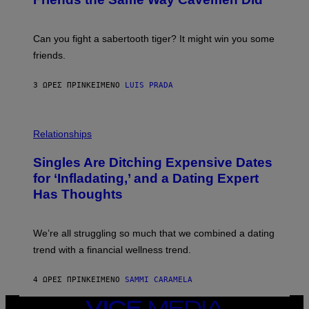
A
C
G
S
E
A
S
-
Can you fight a sabertooth tiger? It might win you some
P
friends.
R
I
N
3 ΏΡΕΣ ΠΡΙΝ
ΚΕΊΜΕΝΟ
LUIS PRADA
T
S
T
O
P
C
H
Relationships
K
O
/
T
Singles Are Ditching Expensive Dates
G
O
E
:
for ‘Infladating,’ and a Dating Expert
T
P
T
Has Thoughts
I
Y
X
I
E
M
L
We’re all struggling so much that we combined a dating
A
S
G
E
trend with a financial wellness trend.
E
F
S
F
E
4 ΏΡΕΣ ΠΡΙΝ
ΚΕΊΜΕΝΟ
SAMMI CARAMELA
C
T
VICE
/