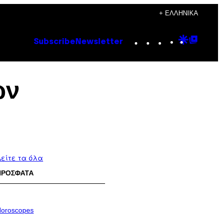
+ ΕΛΛΗΝΙΚΆ
Instagram
TikTok
YouTube
Google
Goog
Subscribe
Newsletter
Discove
Top
Posts
ών
είτε τα όλα
ΠΡΟΣΦΑΤΑ
oroscopes