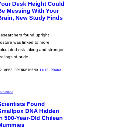
Your Desk Height Could
Be Messing With Your
Brain, New Study Finds
esearchers found upright
osture was linked to more
alculated risk-taking and stronger
eelings of pride.
2 ΏΡΕΣ ΠΡΙΝ
ΚΕΊΜΕΝΟ
LUIS PRADA
cience
Scientists Found
Smallpox DNA Hidden
in 500-Year-Old Chilean
Mummies