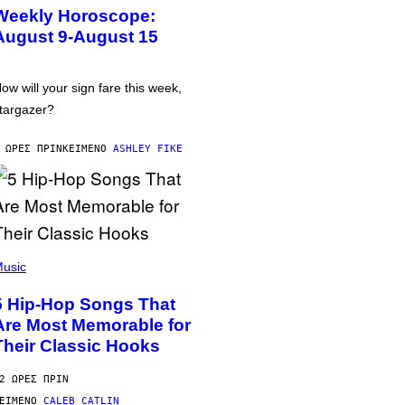
Weekly Horoscope:
August 9-August 15
ow will your sign fare this week,
targazer?
 ΏΡΕΣ ΠΡΙΝ
ΚΕΊΜΕΝΟ
ASHLEY FIKE
usic
5 Hip-Hop Songs That
Are Most Memorable for
Their Classic Hooks
2 ΏΡΕΣ ΠΡΙΝ
ΕΊΜΕΝΟ
CALEB CATLIN