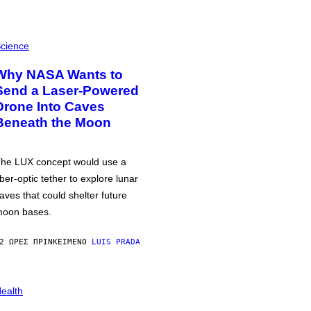
cience
Why NASA Wants to
Send a Laser-Powered
Drone Into Caves
Beneath the Moon
he LUX concept would use a
iber-optic tether to explore lunar
aves that could shelter future
oon bases.
2 ΏΡΕΣ ΠΡΙΝ
ΚΕΊΜΕΝΟ
LUIS PRADA
ealth