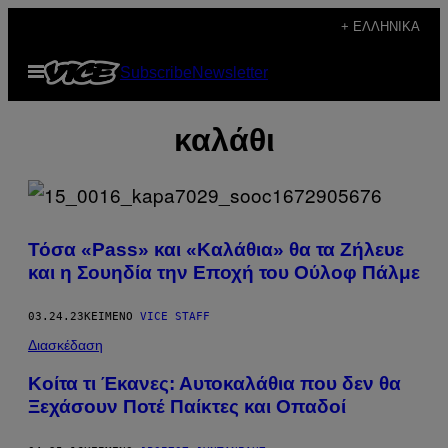
Μετάβαση
+ ΕΛΛΗΝΙΚΆ
στο
Ανοίξτε
Subscribe
Newsletter
περιεχόμενο
το
μενού
καλάθι
Τόσα «Pass» και «Καλάθια» θα τα Ζήλευε
και η Σουηδία την Εποχή του Ούλοφ Πάλμε
03.24.23
ΚΕΊΜΕΝΟ
VICE STAFF
Διασκέδαση
Κοίτα τι Έκανες: Αυτοκαλάθια που δεν θα
Ξεχάσουν Ποτέ Παίκτες και Οπαδοί