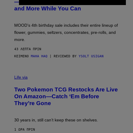
— Get Up to 25% Off Prerolls, Flower,
S
and More While You Can
Y
O
F
M
MOOD’s 4th birthday sale includes their entire lineup of
O
O
flower, gummies, seltzers, concentrates, pre-rolls, and
D
more.
43 ΛΕΠΤΆ ΠΡΙΝ
ΚΕΊΜΕΝΟ
MAHA HAQ
| REVIEWED BY
YSOLT USIGAN
Life via
Two Pokemon TCG Restocks Are Live
On Amazon—Catch ‘Em Before
They’re Gone
30 years in, still can’t keep these on shelves.
1 ΏΡΑ ΠΡΙΝ