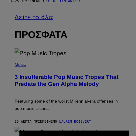
04.25.16
ΚΕΊΜΕΝΟ
ΦΡΟΊΞΟΣ ΦΥΝΤΑΝΊΔΗΣ
Δείτε τα όλα
ΠΡΟΣΦΑΤΑ
(
P
Music
H
O
3 Insufferable Pop Music Tropes That
T
O
Predate the Gen Alpha Melody
B
Y
M
A
Featuring some of the worst Millennial-era offenses in
R
pop music clichés.
C
B
R
23 ΛΕΠΤΆ ΠΡΙΝ
ΚΕΊΜΕΝΟ
LAUREN BOISVERT
O
U
S