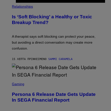
Relationships
Is ‘Soft Blocking’ a Healthy or Toxic
Breakup Trend?
A therapist says soft blocking can protect your peace,
but avoiding a direct conversation may create more
confusion.
15 ΛΕΠΤΆ ΠΡΙΝ
ΚΕΊΜΕΝΟ
SAMMI CARAMELA
S
C
Gaming
R
E
Persona 6 Release Date Gets Update
E
N
In SEGA Financial Report
S
H
O