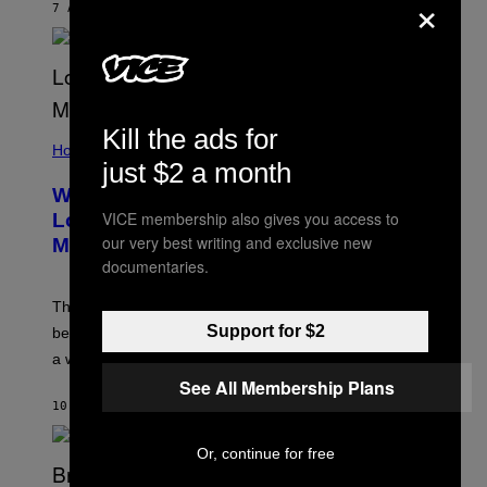
×
7 ΛΕΠΤΆ ΠΡΙΝ
ΚΕΊΜΕΝΟ
ASHLEY FIKE
Kill the ads for
Horoscopes
just $2 a month
Why the August 12 Solar Eclipse
VICE membership also gives you access to
Looks Like It’s Moving Backward on
our very best writing and exclusive new
Maps
documentaries.
The eclipse path only looks strange on flat maps
Support for $2
because the moon’s shadow sweeps over the Arctic in
a wide curve.
See All Membership Plans
10 ΛΕΠΤΆ ΠΡΙΝ
ΚΕΊΜΕΝΟ
ASHLEY FIKE
Or, continue for free