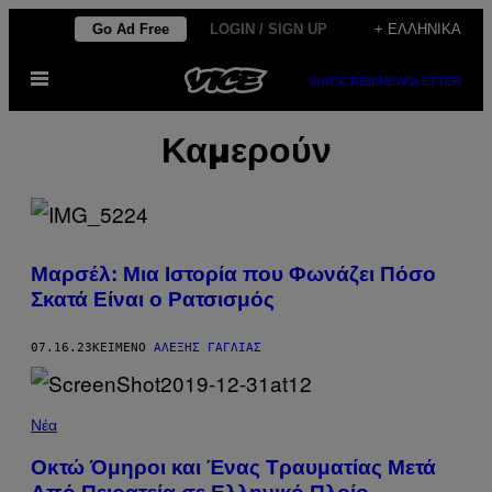
Μετάβαση
Go Ad Free
LOGIN / SIGN UP
+ ΕΛΛΗΝΙΚΆ
στο
Ανοίξτε
περιεχόμενο
SUBSCRIBE
NEWSLETTER
το
μενού
Καμερούν
Μαρσέλ: Μια Ιστορία που Φωνάζει Πόσο
Σκατά Είναι ο Ρατσισμός
07.16.23
ΚΕΊΜΕΝΟ
ΑΛΈΞΗΣ ΓΑΓΛΊΑΣ
Νέα
Οκτώ Όμηροι και Ένας Τραυματίας Μετά