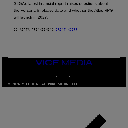
T
SEGA’s latest financial report raises questions about
:
the Persona 6 release date and whether the Atlus RPG
A
T
will launch in 2027.
L
U
S
23 ΛΕΠΤΆ ΠΡΙΝ
ΚΕΊΜΕΝΟ
BRENT KOEPP
VICE
MEDIA
INSTAGRAM
TIKTOK
YOUTUBE
© 2026 VICE DIGITAL PUBLISHING, LLC