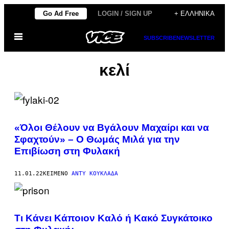
Μετάβαση
Go Ad Free
LOGIN / SIGN UP
+ ΕΛΛΗΝΙΚΆ
στο
Ανοίξτε
περιεχόμενο
SUBSCRIBE
NEWSLETTER
το
μενού
κελί
«Όλοι Θέλουν να Βγάλουν Μαχαίρι και να
Σφαχτούν» – Ο Θωμάς Μιλά για την
Επιβίωση στη Φυλακή
11.01.22
ΚΕΊΜΕΝΟ
ΆΝΤΥ ΚΟΥΚΛΆΔΑ
Τι Κάνει Κάποιον Καλό ή Κακό Συγκάτοικο