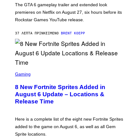
T
The GTA 6 gameplay trailer and extended look
:
premieres on Netflix on August 27, six hours before its
R
O
Rockstar Games YouTube release.
C
K
S
37 ΛΕΠΤΆ ΠΡΙΝ
ΚΕΊΜΕΝΟ
BRENT KOEPP
T
A
R
G
A
M
E
S
S
C
Gaming
,
R
N
E
E
8 New Fortnite Sprites Added in
E
T
N
F
August 6 Update – Locations &
S
L
Release Time
H
I
O
X
T
:
Here is a complete list of the eight new Fortnite Sprites
E
P
added to the game on August 6, as well as all Gem
I
Sprite locations.
C
G