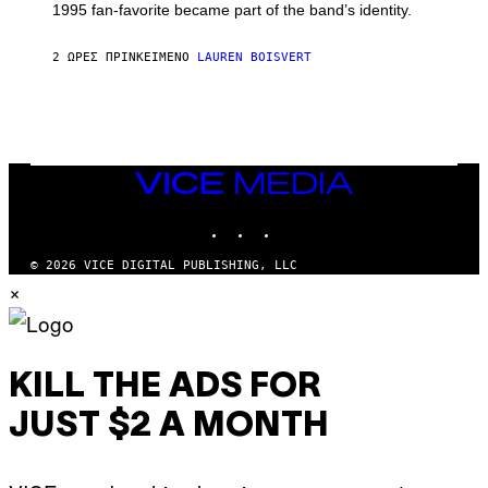
1995 fan-favorite became part of the band’s identity.
E
P
S
2 ΏΡΕΣ ΠΡΙΝ
ΚΕΊΜΕΝΟ
LAUREN BOISVERT
/
G
E
T
T
Y
I
M
VICE
A
MEDIA
G
INSTAGRAM
TIKTOK
YOUTUBE
E
S
)
© 2026 VICE DIGITAL PUBLISHING, LLC
×
KILL THE ADS FOR
JUST $2 A MONTH