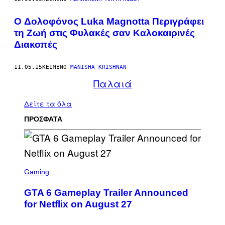
O Δολοφόνος Luka Magnotta Περιγράφει
τη Ζωή στις Φυλακές σαν Καλοκαιρινές
Διακοπές
11.05.15
ΚΕΊΜΕΝΟ
MANISHA KRISHNAN
Παλαιά
Δείτε τα όλα
ΠΡΟΣΦΑΤΑ
S
C
Gaming
R
E
GTA 6 Gameplay Trailer Announced
E
N
for Netflix on August 27
S
H
O