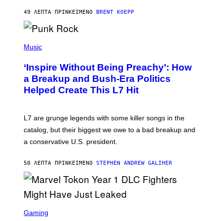
A
49 ΛΕΠΤΆ ΠΡΙΝ
ΚΕΊΜΕΝΟ
BRENT KOEPP
M
E
S
P
H
Music
O
T
‘Inspire Without Being Preachy’: How
O
B
a Breakup and Bush-Era Politics
Y
Helped Create This L7 Hit
G
I
E
K
L7 are grunge legends with some killer songs in the
N
A
catalog, but their biggest we owe to a bad breakup and
E
a conservative U.S. president.
P
S
/
50 ΛΕΠΤΆ ΠΡΙΝ
ΚΕΊΜΕΝΟ
STEPHEN ANDREW GALIHER
G
E
T
T
Y
I
S
M
C
Gaming
A
R