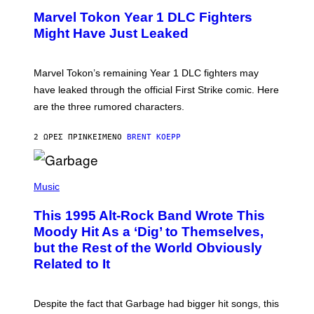
G
E
E
Marvel Tokon Year 1 DLC Fighters
E
S
N
Might Have Just Leaked
S
H
O
T
Marvel Tokon’s remaining Year 1 DLC fighters may
:
have leaked through the official First Strike comic. Here
P
L
are the three rumored characters.
A
Y
S
2 ΏΡΕΣ ΠΡΙΝ
ΚΕΊΜΕΝΟ
BRENT KOEPP
T
A
T
(
I
P
Music
O
H
N
O
This 1995 Alt-Rock Band Wrote This
T
O
Moody Hit As a ‘Dig’ to Themselves,
B
but the Rest of the World Obviously
Y
G
Related to It
I
E
K
N
Despite the fact that Garbage had bigger hit songs, this
A