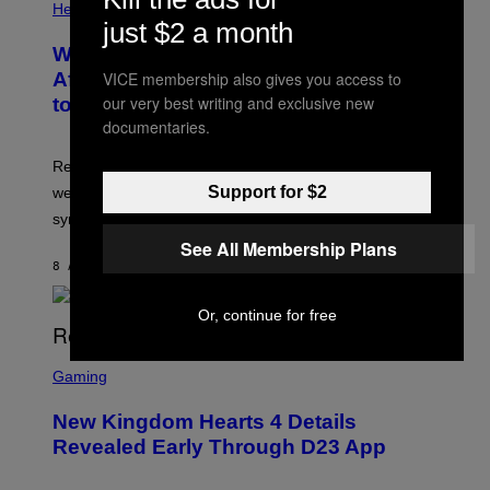
Health
just $2 a month
Why Your Neighborhood Could Be
VICE membership also gives you access to
Affecting How You Sleep, According
our very best writing and exclusive new
to a New Study
documentaries.
Researchers found that greener, more enclosed streets
Support for $2
were linked to longer sleep and fewer insomnia
symptoms.
See All Membership Plans
8 ΛΕΠΤΆ ΠΡΙΝ
ΚΕΊΜΕΝΟ
LUIS PRADA
Or, continue for free
S
C
Gaming
R
E
New Kingdom Hearts 4 Details
E
N
Revealed Early Through D23 App
S
H
O