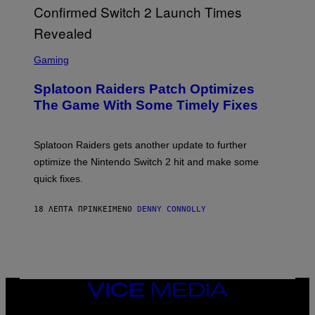
G
R
I
F
F
S
I
C
Gaming
N
R
/
E
F
Splatoon Raiders Patch Optimizes
E
I
N
The Game With Some Timely Fixes
L
S
M
H
M
O
A
T
Splatoon Raiders gets another update to further
G
:
I
optimize the Nintendo Switch 2 hit and make some
N
C
I
quick fixes.
N
T
E
18 ΛΕΠΤΆ ΠΡΙΝ
ΚΕΊΜΕΝΟ
DENNY CONNOLLY
N
D
O
VICE
MEDIA
INSTAGRAM
TIKTOK
YOUTUBE