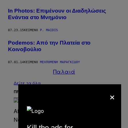
In Photos: Επιμένουν οι Διαδηλώσεις
Ενάντια στο Μνημόνιο
07.23.15
ΚΕΊΜΕΝΟ
P. MAIDIS
Podemos: Από την Πλατεία στο
Κοινοβούλιο
07.01.14
ΚΕΊΜΕΝΟ
ΜΕΛΠΟΜΈΝΗ ΜΑΡΑΓΚΊΔΟΥ
Παλαιά
Δείτε τα όλα
×
ΠΡΟΣΦΑΤΑ
Kill the ads for