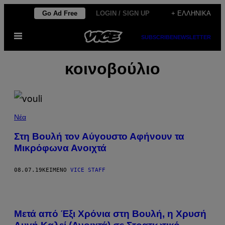
Μετάβαση
Go Ad Free
LOGIN / SIGN UP
+ ΕΛΛΗΝΙΚΆ
στο
Ανοίξτε
περιεχόμενο
SUBSCRIBE
NEWSLETTER
το
μενού
κοινοβούλιο
Νέα
Στη Βουλή τον Αύγουστο Αφήνουν τα
Μικρόφωνα Ανοιχτά
08.07.19
ΚΕΊΜΕΝΟ
VICE STAFF
Μετά από Έξι Χρόνια στη Βουλή, η Χρυσή