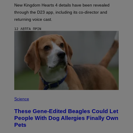
T
New Kingdom Hearts 4 details have been revealed
:
through the D23 app, including its co-director and
S
Q
returning voice cast.
U
A
12 ΛΕΠΤΆ ΠΡΙΝ
R
E
E
N
I
X
Science
These Gene-Edited Beagles Could Let
People With Dog Allergies Finally Own
Pets