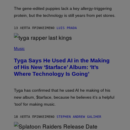
The gene-edited puppies lack a key allergy-triggering
protein, but the technology is still years from pet stores.
13 ΛΕΠΤΆ ΠΡΙΝ
ΚΕΊΜΕΝΟ
LUIS PRADA
P
H
Music
O
T
Tyga Says He Used AI in the Making
O
B
of His New ‘$tarface’ Album: ‘It’s
Y
Where Technology Is Going’
A
X
E
L
Tyga has confirmed that he used AI he making of his
L
E
new album, $tarface, because he believes it’s a helpful
/
‘tool’ for making music.
B
A
U
18 ΛΕΠΤΆ ΠΡΙΝ
ΚΕΊΜΕΝΟ
STEPHEN ANDREW GALIHER
E
R
-