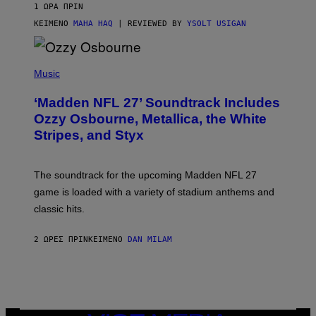
1 ΏΡΑ ΠΡΙΝ
ΚΕΊΜΕΝΟ
MAHA HAQ
| REVIEWED BY
YSOLT USIGAN
P
H
Music
O
T
‘Madden NFL 27’ Soundtrack Includes
O
B
Ozzy Osbourne, Metallica, the White
Y
Stripes, and Styx
N
I
C
K
The soundtrack for the upcoming Madden NFL 27
L
A
game is loaded with a variety of stadium anthems and
H
classic hits.
A
M
/
2 ΏΡΕΣ ΠΡΙΝ
ΚΕΊΜΕΝΟ
DAN MILAM
G
E
T
T
Y
I
M
A