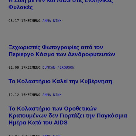
Η Ζωή με HIV και AIDS στις Ελληνικές
Φυλακές
03.17.17
ΚΕΊΜΕΝΟ
ΆΝΝΑ ΝΊΝΗ
Ξεχωριστές Φωτογραφίες από τον
Περίεργο Κόσμο των Δενδροφυτευτών
01.09.17
ΚΕΊΜΕΝΟ
DUNCAN FERGUSON
To Κολαστήριο Καλεί την Κυβέρνηση
12.12.16
ΚΕΊΜΕΝΟ
ΆΝΝΑ ΝΊΝΗ
Το Κολαστήριο των Οροθετικών
Κρατουμένων δεν Γιορτάζει την Παγκόσμια
Hμέρα Kατά του AIDS