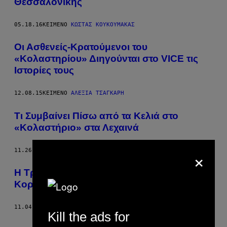
Θεσσαλονίκης
05.18.16
ΚΕΊΜΕΝΟ
ΚΩΣΤΑΣ ΚΟΥΚΟΥΜΑΚΑΣ
Οι Ασθενείς-Κρατούμενοι του
«Κολαστηρίου» Διηγούνται στο VICE τις
Ιστορίες τους
12.08.15
ΚΕΊΜΕΝΟ
ΑΛΕΞΊΑ ΤΣΑΓΚΆΡΗ
Τι Συμβαίνει Πίσω από τα Κελιά στο
«Κολαστήριο» στα Λεχαινά
×
11.26.15
ΚΕΊΜΕΝΟ
ΜΕΛΠΟΜΈΝΗ ΜΑΡΑΓΚΊΔΟΥ
Η Τριπλή Τιμωρία στο Κολαστήριο του
Κορυδαλλού
11.04.15
ΚΕΊΜΕΝΟ
ΑΛΕΞΊΑ ΤΣΑΓΚΆΡΗ
Kill the ads for
Παλαιά