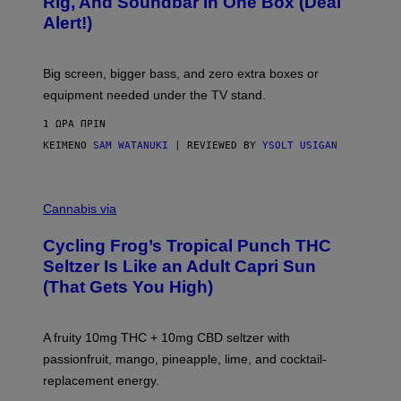
Rig, And Soundbar In One Box (Deal
N
F
S
Alert!)
T
E
W
A
R
Big screen, bigger bass, and zero extra boxes or
E
equipment needed under the TV stand.
1 ΏΡΑ ΠΡΙΝ
ΚΕΊΜΕΝΟ
SAM WATANUKI
| REVIEWED BY
YSOLT USIGAN
M
A
Cannabis via
H
A
Cycling Frog’s Tropical Punch THC
H
A
Seltzer Is Like an Adult Capri Sun
Q
(That Gets You High)
F
O
R
V
A fruity 10mg THC + 10mg CBD seltzer with
I
C
passionfruit, mango, pineapple, lime, and cocktail-
E
replacement energy.