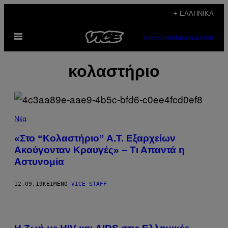
Μετάβαση
+ ΕΛΛΗΝΙΚΆ
στο
Ανοίξτε
περιεχόμενο
SUBSCRIBE
NEWSLETTER
το
μενού
κολαστήριο
Νέα
«Στο “Κολαστήριο” Α.Τ. Εξαρχείων
Ακούγονταν Κραυγές» – Τι Απαντά η
Αστυνομία
12.09.19
ΚΕΊΜΕΝΟ
VICE STAFF