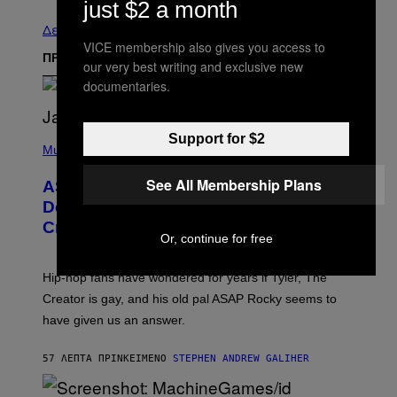
just $2 a month
Δείτε τα όλα
VICE membership also gives you access to
ΠΡΟΣΦΑΤΑ
our very best writing and exclusive new
documentaries.
P
Support for $2
H
Music
O
T
See All Membership Plans
ASAP Rocky Seemingly Gives
O
B
Definitive Answer on Tyler, The
Y
Creator’s Sexuality
M
Or, continue for free
O
N
I
Hip-hop fans have wondered for years if Tyler, The
C
A
Creator is gay, and his old pal ASAP Rocky seems to
S
have given us an answer.
C
H
I
57 ΛΕΠΤΆ ΠΡΙΝ
ΚΕΊΜΕΝΟ
STEPHEN ANDREW GALIHER
P
P
E