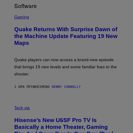
R
/
G
S
E
C
Gaming
T
R
T
E
Y
Quake Returns With Surprise Dawn of
E
I
N
the Machine Update Featuring 19 New
M
S
A
Maps
H
G
O
E
T
S
:
Quake players can now access a brand-new episode
M
A
that brings 19 new levels and some familiar foes to the
C
shooter.
H
I
N
1 ΏΡΑ ΠΡΙΝ
ΚΕΊΜΕΝΟ
DENNY CONNOLLY
E
G
A
M
V
E
I
Tech via
S
A
/
H
I
Hisense’s New U6SF Pro TV Is
I
D
S
Basically a Home Theater, Gaming
S
E
O