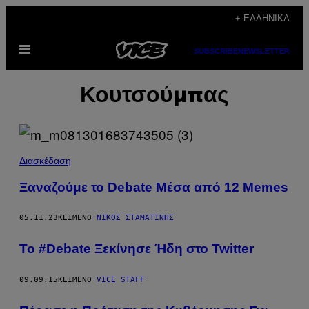
Μετάβαση
+ ΕΛΛΗΝΙΚΆ
στο
Ανοίξτε
περιεχόμενο
SUBSCRIBE
NEWSLETTER
το
μενού
Κουτσούμπας
Διασκέδαση
Ξαναζούμε το Debate Μέσα από 12 Memes
05.11.23
ΚΕΊΜΕΝΟ
ΝΊΚΟΣ ΣΤΑΜΑΤΊΝΗΣ
Το #Debate Ξεκίνησε Ήδη στο Twitter
09.09.15
ΚΕΊΜΕΝΟ
VICE STAFF