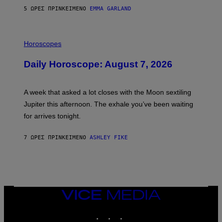
5 ΏΡΕΣ ΠΡΙΝ
ΚΕΊΜΕΝΟ
EMMA GARLAND
I
L
Horoscopes
L
U
Daily Horoscope: August 7, 2026
S
T
R
A
A week that asked a lot closes with the Moon sextiling
T
I
Jupiter this afternoon. The exhale you’ve been waiting
O
for arrives tonight.
N
B
Y
7 ΏΡΕΣ ΠΡΙΝ
ΚΕΊΜΕΝΟ
ASHLEY FIKE
R
E
E
S
A
.
VICE
MEDIA
INSTAGRAM
TIKTOK
YOUTUBE