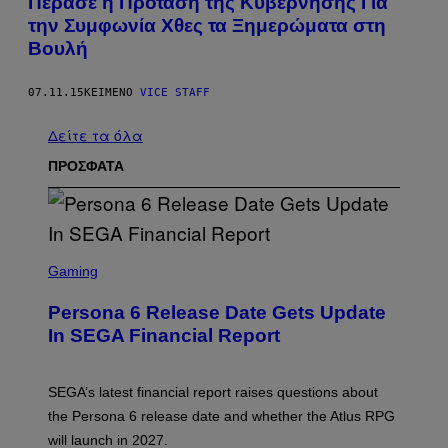
Πέρασε η Πρόταση της Κυβέρνησης Για
την Συμφωνία Χθες τα Ξημερώματα στη
Βουλή
07.11.15
ΚΕΊΜΕΝΟ
VICE STAFF
Δείτε τα όλα
ΠΡΟΣΦΑΤΑ
S
C
Gaming
R
E
Persona 6 Release Date Gets Update
E
N
In SEGA Financial Report
S
H
O
T
SEGA’s latest financial report raises questions about
:
the Persona 6 release date and whether the Atlus RPG
A
T
will launch in 2027.