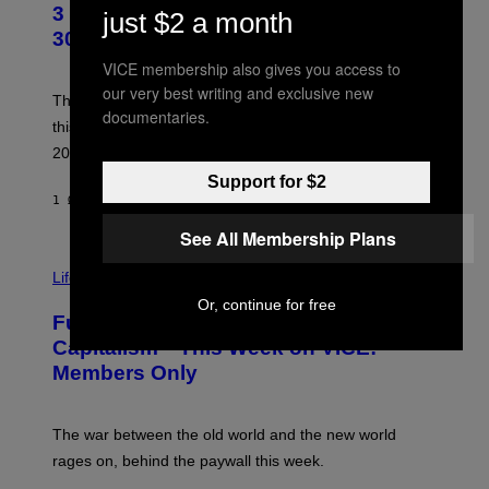
3 No-Skip Geek Rock Albums Turning
just $2 a month
O
B
30 This Year
Y
B
VICE membership also gives you access to
O
our very best writing and exclusive new
B
These staples in geek rock from 1996 are turning 30
documentaries.
B
this year, yet we still listen to them front to back in
E
R
2026.
G
/
Support for $2
G
1 ΏΡΑ ΠΡΙΝ
ΚΕΊΜΕΝΟ
DAN MILAM
E
T
See All Membership Plans
T
I
Y
M
Life
I
A
M
Or, continue for free
G
A
Fully-Automated Luxury Space
E
G
:
E
Capitalism—This Week on VICE:
N
S
Members Only
I
C
K
D
The war between the old world and the new world
O
V
rages on, behind the paywall this week.
E