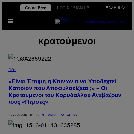
Μετάβαση
Go Ad Free
LOGIN / SIGN UP
+ ΕΛΛΗΝΙΚΆ
στο
Ανοίξτε
περιεχόμενο
SUBSCRIBE
NEWSLETTER
το
μενού
κρατούμενοι
Νέα
«Είναι Έτοιμη η Κοινωνία να Υποδεχτεί
Κάποιον που Αποφυλακίζεται;» – Οι
Κρατούμενοι του Κορυδαλλού Ανεβάζουν
τους «Πέρσες»
07.02.23
ΚΕΊΜΕΝΟ
ΝΤΙΆΝΝΑ ΒΑΣΙΛΕΊΟΥ