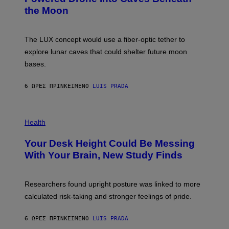
T
N
the Moon
Z
A
/
S
W
A
I
;
The LUX concept would use a fiber-optic tether to
R
D
E
R
explore lunar caves that could shelter future moon
I
P
M
bases.
I
A
X
G
E
E
6 ΏΡΕΣ ΠΡΙΝ
ΚΕΊΜΕΝΟ
LUIS PRADA
L
)
/
G
E
P
T
H
Health
T
O
Y
T
I
Your Desk Height Could Be Messing
O
M
:
With Your Brain, New Study Finds
A
B
G
A
E
T
S
U
Researchers found upright posture was linked to more
H
calculated risk-taking and stronger feelings of pride.
A
N
T
6 ΏΡΕΣ ΠΡΙΝ
ΚΕΊΜΕΝΟ
LUIS PRADA
O
K