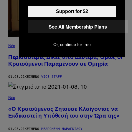
Support for $2
See All Membership Plans
Or, continue for free
Νέα
Περισσότερες Δίκες από Δευτέρα, Όμως οι
Κρατούμενοι Παραμένουν σε Ομηρία
01.08.21
ΚΕΊΜΕΝΟ
VICE STAFF
Νέα
«Ο Κρατούμενος Ζητούσε Κλαίγοντας να
Εκδικαστεί η Υπόθεσή του στην Ώρα της»
01.08.21
ΚΕΊΜΕΝΟ
ΜΕΛΠΟΜΈΝΗ ΜΑΡΑΓΚΊΔΟΥ