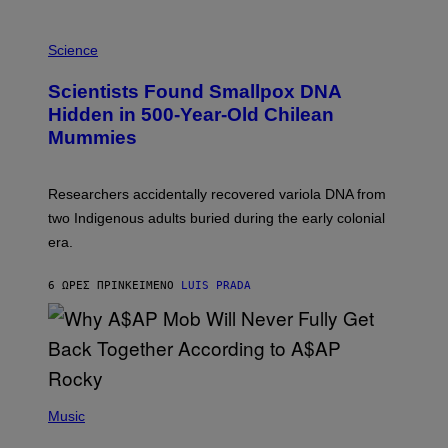
E
R
A
/
M
Science
G
U
E
C
Scientists Found Smallpox DNA
T
H
T
,
Hidden in 500-Year-Old Chilean
Y
M
I
Mummies
U
M
C
A
H
G
O
Researchers accidentally recovered variola DNA from
E
L
S
D
two Indigenous adults buried during the early colonial
E
era.
R
C
H
6 ΏΡΕΣ ΠΡΙΝ
ΚΕΊΜΕΝΟ
LUIS PRADA
I
L
E
A
N
M
U
M
(
M
P
Music
Y
H
T
O