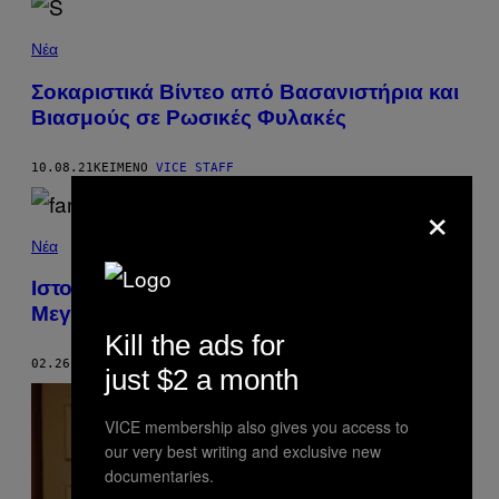
Νέα
Σοκαριστικά Βίντεο από Βασανιστήρια και
Βιασμούς σε Ρωσικές Φυλακές
10.08.21
ΚΕΊΜΕΝΟ
VICE STAFF
×
Νέα
Ιστορίες Φαντασμάτων σε μια Από τις
Μεγαλύτερες Φυλακές της Ασίας
Kill the ads for
02.26.21
ΚΕΊΜΕΝΟ
CHAYYANIKA NIGAM
just $2 a month
VICE membership also gives you access to
our very best writing and exclusive new
documentaries.