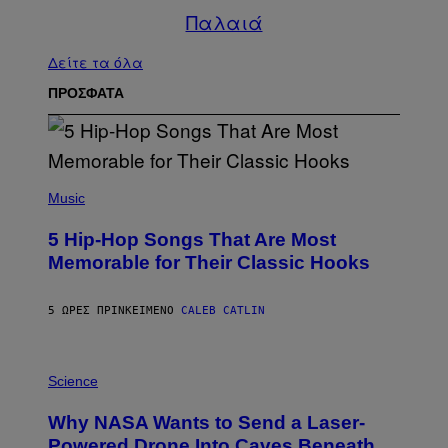
Παλαιά
Δείτε τα όλα
ΠΡΟΣΦΑΤΑ
(
P
Music
H
O
5 Hip-Hop Songs That Are Most
T
O
Memorable for Their Classic Hooks
B
Y
S
5 ΏΡΕΣ ΠΡΙΝ
ΚΕΊΜΕΝΟ
CALEB CATLIN
T
E
V
E
P
G
H
Science
R
O
A
T
Why NASA Wants to Send a Laser-
N
O
I
:
Powered Drone Into Caves Beneath