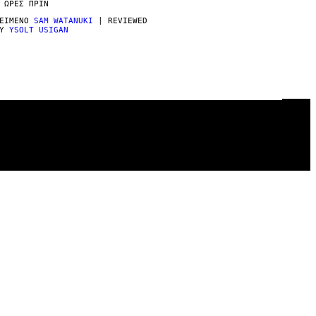
 ΏΡΕΣ ΠΡΙΝ
ΕΊΜΕΝΟ
SAM WATANUKI
| REVIEWED
BY
YSOLT USIGAN