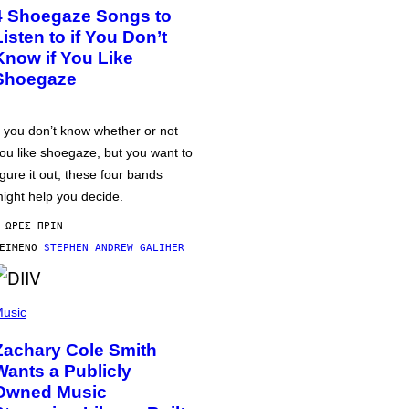
4 Shoegaze Songs to
Listen to if You Don’t
Know if You Like
Shoegaze
f you don’t know whether or not
ou like shoegaze, but you want to
igure it out, these four bands
ight help you decide.
 ΏΡΕΣ ΠΡΙΝ
ΕΊΜΕΝΟ
STEPHEN ANDREW GALIHER
usic
Zachary Cole Smith
Wants a Publicly
Owned Music