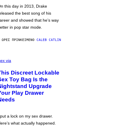
n this day in 2013, Drake
eleased the best song of his
areer and showed that he’s way
etter in pop star mode.
 ΏΡΕΣ ΠΡΙΝ
ΚΕΊΜΕΝΟ
CALEB CATLIN
ex via
This Discreet Lockable
Sex Toy Bag Is the
Nightstand Upgrade
Your Play Drawer
Needs
 put a lock on my sex drawer.
ere’s what actually happened.