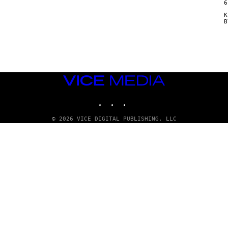
6
Κ
VICE
MEDIA
INSTAGRAM
TIKTOK
YOUTUBE
© 2026 VICE DIGITAL PUBLISHING, LLC