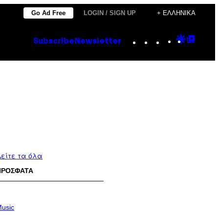
Go Ad Free
LOGIN / SIGN UP
+ ΕΛΛΗΝΙΚΆ
Instagram
TikTok
YouTube
Google
Goog
Subscribe
Newsletter
Discove
Top
Posts
είτε τα όλα
ΠΡΟΣΦΑΤΑ
usic