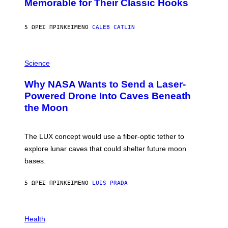
Memorable for Their Classic Hooks
B
Y
S
5 ΏΡΕΣ ΠΡΙΝ
ΚΕΊΜΕΝΟ
CALEB CATLIN
T
E
V
E
P
G
H
Science
R
O
A
T
Why NASA Wants to Send a Laser-
N
O
I
:
Powered Drone Into Caves Beneath
T
N
the Moon
Z
A
/
S
W
A
I
;
The LUX concept would use a fiber-optic tether to
R
D
E
R
explore lunar caves that could shelter future moon
I
P
M
bases.
I
A
X
G
E
E
5 ΏΡΕΣ ΠΡΙΝ
ΚΕΊΜΕΝΟ
LUIS PRADA
L
)
/
G
E
P
T
H
Health
T
O