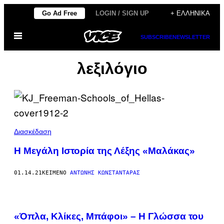
Μετάβαση
Go Ad Free
LOGIN / SIGN UP
+ ΕΛΛΗΝΙΚΆ
στο
Ανοίξτε
περιεχόμενο
SUBSCRIBE
NEWSLETTER
το
μενού
λεξιλόγιο
Διασκέδαση
Η Μεγάλη Ιστορία της Λέξης «Μαλάκας»
01.14.21
ΚΕΊΜΕΝΟ
ΑΝΤΏΝΗΣ ΚΩΝΣΤΑΝΤΆΡΑΣ
«Όπλα, Κλίκες, Μπάφοι» – Η Γλώσσα του