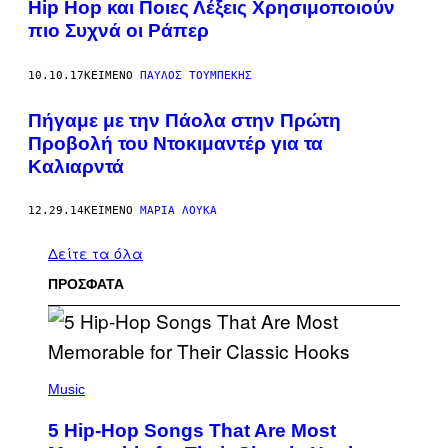
Hip Hop και Ποιες Λέξεις Χρησιμοποιούν
πιο Συχνά οι Ράπερ
10.10.17
ΚΕΊΜΕΝΟ
ΠΑΎΛΟΣ ΤΟΥΜΠΈΚΗΣ
Πήγαμε με την Πάολα στην Πρώτη
Προβολή του Ντοκιμαντέρ για τα
Καλιαρντά
12.29.14
ΚΕΊΜΕΝΟ
ΜΑΡΊΑ ΛΟΎΚΑ
Δείτε τα όλα
ΠΡΟΣΦΑΤΑ
(
P
Music
H
O
5 Hip-Hop Songs That Are Most
T
O