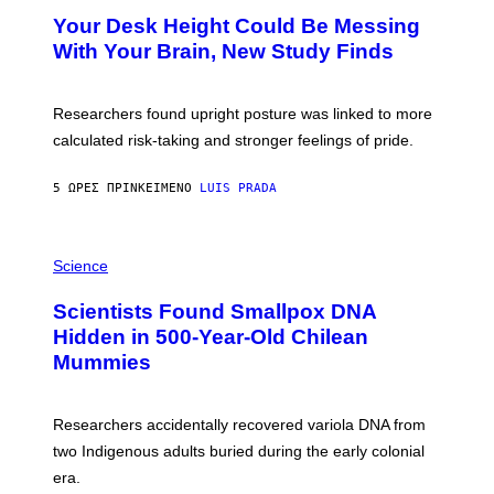
Y
T
I
Your Desk Height Could Be Messing
O
M
:
With Your Brain, New Study Finds
A
B
G
A
E
T
S
U
Researchers found upright posture was linked to more
H
calculated risk-taking and stronger feelings of pride.
A
N
T
5 ΏΡΕΣ ΠΡΙΝ
ΚΕΊΜΕΝΟ
LUIS PRADA
O
K
E
R
A
/
M
Science
G
U
E
C
Scientists Found Smallpox DNA
T
H
T
,
Hidden in 500-Year-Old Chilean
Y
M
I
Mummies
U
M
C
A
H
G
O
Researchers accidentally recovered variola DNA from
E
L
S
D
two Indigenous adults buried during the early colonial
E
era.
R