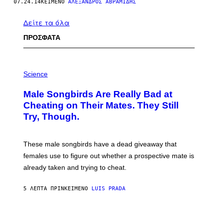
07.24.14
ΚΕΊΜΕΝΟ
ΑΛΈΞΑΝΔΡΟΣ ΑΒΡΑΜΊΔΗΣ
Δείτε τα όλα
ΠΡΟΣΦΑΤΑ
P
H
Science
O
T
Male Songbirds Are Really Bad at
O
:
Cheating on Their Mates. They Still
A
Try, Though.
N
D
R
E
These male songbirds have a dead giveaway that
W
_
females use to figure out whether a prospective mate is
H
already taken and trying to cheat.
O
W
E
5 ΛΕΠΤΆ ΠΡΙΝ
ΚΕΊΜΕΝΟ
LUIS PRADA
/
G
E
T
P