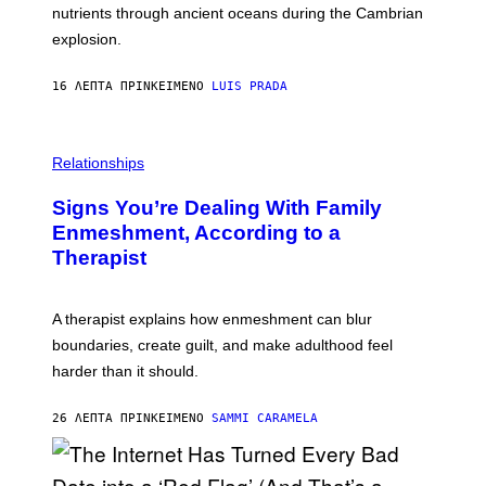
O
N
nutrients through ancient oceans during the Cambrian
S
C
explosion.
T
E
O
P
C
H
16 ΛΕΠΤΆ ΠΡΙΝ
ΚΕΊΜΕΝΟ
LUIS PRADA
K
O
/
T
G
O
E
L
T
I
Relationships
T
B
Y
R
I
Signs You’re Dealing With Family
A
M
R
Enmeshment, According to a
A
Y
G
Therapist
/
E
G
S
E
T
A therapist explains how enmeshment can blur
T
Y
boundaries, create guilt, and make adulthood feel
I
M
harder than it should.
A
G
E
26 ΛΕΠΤΆ ΠΡΙΝ
ΚΕΊΜΕΝΟ
SAMMI CARAMELA
S