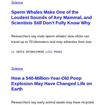
T
H
Science
Y
O
I
T
M
Sperm Whales Make One of the
O
A
:
Loudest Sounds of Any Mammal, and
G
V
E
Scientists Still Don’t Fully Know Why
I
S
C
T
O
Researchers say male sperm whales’ slow clicks can
R
H
travel up to 70 kilometers and may advertise their size.
A
B
B
11 ΛΕΠΤΆ ΠΡΙΝ
ΚΕΊΜΕΝΟ
LUIS PRADA
I
C
K
P
V
H
Science
I
O
S
T
I
How a 540-Million-Year-Old Poop
O
O
:
N
Explosion May Have Changed Life on
D
S
Earth
B
/
E
S
N
C
I
I
Researchers say early animal waste may have recycled
T
E