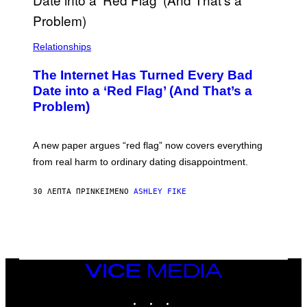
Relationships
The Internet Has Turned Every Bad
Date into a ‘Red Flag’ (And That’s a
Problem)
A new paper argues “red flag” now covers everything
from real harm to ordinary dating disappointment.
30 ΛΕΠΤΆ ΠΡΙΝ
ΚΕΊΜΕΝΟ
ASHLEY FIKE
VICE
MEDIA
INSTAGRAM
TIKTOK
YOUTUBE