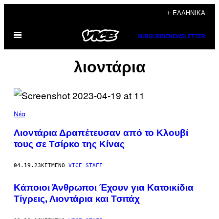
Μετάβαση
+ ΕΛΛΗΝΙΚΆ
στο
Ανοίξτε
περιεχόμενο
SUBSCRIBE
NEWSLETTER
το
μενού
λιοντάρια
Νέα
Λιοντάρια Δραπέτευσαν από το Κλουβί
τους σε Τσίρκο της Κίνας
04.19.23
ΚΕΊΜΕΝΟ
VICE STAFF
Κάποιοι Άνθρωποι Έχουν για Κατοικίδια
Τίγρεις, Λιοντάρια και Τσιτάχ