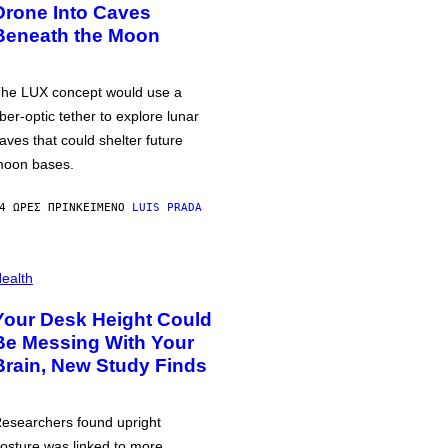
Drone Into Caves
Beneath the Moon
he LUX concept would use a
iber-optic tether to explore lunar
aves that could shelter future
oon bases.
4 ΏΡΕΣ ΠΡΙΝ
ΚΕΊΜΕΝΟ
LUIS PRADA
ealth
Your Desk Height Could
Be Messing With Your
Brain, New Study Finds
esearchers found upright
osture was linked to more