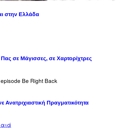
αι στην Ελλάδα
α Πας σε Μάγισσες, σε Χαρτορίχτρες
νε Ανατριχιαστική Πραγματικότητα
αιά