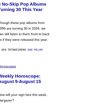
3 No-Skip Pop Albums
Turning 30 This Year
hough these pop albums from
996 are turning 30 in 2026, we
an still listen to them front to back
s if they were released this year.
 ΏΡΑ ΠΡΙΝ
ΚΕΊΜΕΝΟ
DAN MILAM
oroscopes
Weekly Horoscope:
August 9-August 15
ow will your sign fare this week,
targazer?