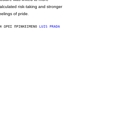
alculated risk-taking and stronger
eelings of pride.
4 ΏΡΕΣ ΠΡΙΝ
ΚΕΊΜΕΝΟ
LUIS PRADA