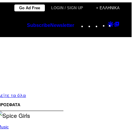
Go Ad Free
LOGIN / SIGN UP
+ ΕΛΛΗΝΙΚΆ
Instagram
TikTok
YouTube
Google
Googl
Subscribe
Newsletter
Discover
Top
Posts
είτε τα όλα
ΠΡΟΣΦΑΤΑ
usic