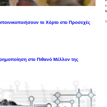
T
c
O
K
f
E
R
/
1
ποινικοποιήσουν το Χόρτο στο Προσεχές
G
E
T
T
Y
I
M
A
G
E
Ερημοποίηση στο Πιθανό Μέλλον της
S