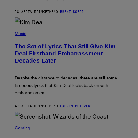
S
T
18 ΛΕΠΤΆ ΠΡΙΝ
ΚΕΊΜΕΝΟ
BRENT KOEPP
A
R
G
A
P
M
H
Music
E
O
S
T
,
The Set of Lyrics That Still Give Kim
O
N
B
Deal Firsthand Embarrassment
E
Y
T
Decades Later
J
F
E
L
F
I
F
X
Despite the distance of decades, there are still some
K
R
Breeders lyrics that Kim Deal looks back on with
A
embarrassment.
V
I
T
47 ΛΕΠΤΆ ΠΡΙΝ
ΚΕΊΜΕΝΟ
LAUREN BOISVERT
Z
/
F
I
S
L
C
Gaming
M
R
M
E