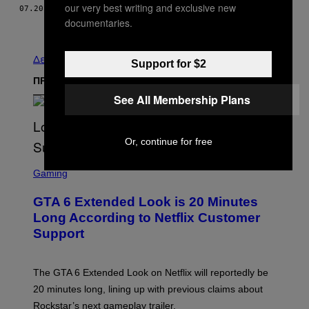
our very best writing and exclusive new
07.20.17
ΚΕΊΜΕΝΟ
MAHMOOD FAZAL
documentaries.
Παλαιά
Δείτε τα όλα
Support for $2
ΠΡΟΣΦΑΤΑ
See All Membership Plans
Or, continue for free
S
C
Gaming
R
E
GTA 6 Extended Look is 20 Minutes
E
N
Long According to Netflix Customer
S
Support
H
O
T
:
The GTA 6 Extended Look on Netflix will reportedly be
R
O
20 minutes long, lining up with previous claims about
C
Rockstar’s next gameplay trailer.
K