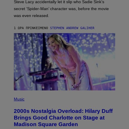
Steve Lacy accidentally let it slip who Sadie Sink’s
E
M
secret ‘Spider-Man’ character was, before the movie
C
was even released.
C
A
R
1 ΏΡΑ ΠΡΙΝ
ΚΕΊΜΕΝΟ
STEPHEN ANDREW GALIHER
T
H
Y
/
G
E
T
T
Y
I
M
A
G
E
S
P
H
Music
O
T
2000s Nostalgia Overload: Hilary Duff
O
B
Brings Good Charlotte on Stage at
Y
Madison Square Garden
E
M