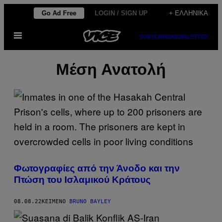
Μετάβαση
Go Ad Free
LOGIN / SIGN UP
+ ΕΛΛΗΝΙΚΆ
στο
Ανοίξτε
περιεχόμενο
SUBSCRIBE
NEWSLETTER
το
μενού
Μέση Ανατολή
Φωτογραφίες από την Άνοδο και την
Πτώση του Ισλαμικού Κράτους
08.08.22
ΚΕΊΜΕΝΟ
BRUNO BAYLEY