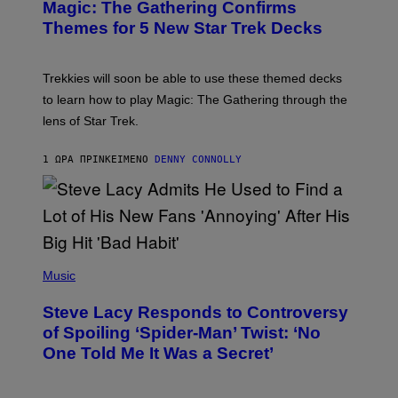
A
Magic: The Gathering Confirms
E
G
N
Themes for 5 New Star Trek Decks
I
S
C
H
O
T
Trekkies will soon be able to use these themed decks
:
to learn how to play Magic: The Gathering through the
W
I
lens of Star Trek.
Z
A
R
1 ΏΡΑ ΠΡΙΝ
ΚΕΊΜΕΝΟ
DENNY CONNOLLY
D
S
O
F
T
H
E
P
C
H
Music
O
O
A
T
S
Steve Lacy Responds to Controversy
O
T
B
of Spoiling ‘Spider-Man’ Twist: ‘No
Y
One Told Me It Was a Secret’
J
A
M
I