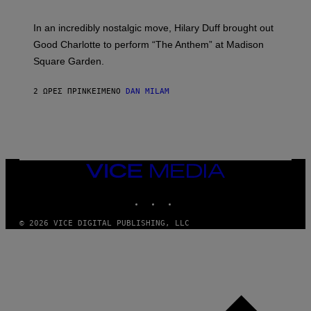
M
A
In an incredibly nostalgic move, Hilary Duff brought out
M
C
Good Charlotte to perform “The Anthem” at Madison
I
Square Garden.
N
T
Y
2 ΏΡΕΣ ΠΡΙΝ
ΚΕΊΜΕΝΟ
DAN MILAM
R
E
/
G
E
T
T
Y
VICE
I
MEDIA
M
INSTAGRAM
TIKTOK
YOUTUBE
A
G
E
© 2026 VICE DIGITAL PUBLISHING, LLC
S
F
O
R
S
I
R
I