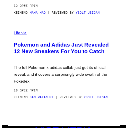
C
10 ΏΡΕΣ ΠΡΙΝ
O
ΚΕΊΜΕΝΟ
MAHA HAQ
| REVIEWED BY
YSOLT USIGAN
V
I
Life via
A
P
Pokemon and Adidas Just Revealed
O
K
12 New Sneakers For You to Catch
E
M
O
N
The full Pokemon x adidas collab just got its official
/
reveal, and it covers a surprisngly wide swath of the
A
D
Pokedex.
I
D
10 ΏΡΕΣ ΠΡΙΝ
A
S
ΚΕΊΜΕΝΟ
SAM WATANUKI
| REVIEWED BY
YSOLT USIGAN
/
N
I
N
T
E
N