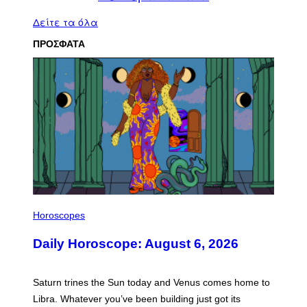
Δείτε τα όλα
ΠΡΟΣΦΑΤΑ
I
L
Horoscopes
L
U
Daily Horoscope: August 6, 2026
S
T
R
A
Saturn trines the Sun today and Venus comes home to
T
I
Libra. Whatever you’ve been building just got its
O