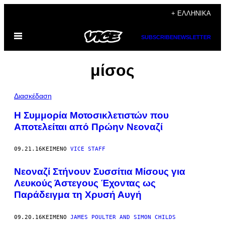
Μετάβαση
+ ΕΛΛΗΝΙΚΆ
στο
Ανοίξτε
περιεχόμενο
SUBSCRIBE
NEWSLETTER
το
μενού
μίσος
Διασκέδαση
Η Συμμορία Μοτοσικλετιστών που
Αποτελείται από Πρώην Νεοναζί
09.21.16
ΚΕΊΜΕΝΟ
VICE STAFF
Νεοναζί Στήνουν Συσσίτια Μίσους για
Λευκούς Άστεγους Έχοντας ως
Παράδειγμα τη Χρυσή Αυγή
09.20.16
ΚΕΊΜΕΝΟ
JAMES POULTER AND SIMON CHILDS