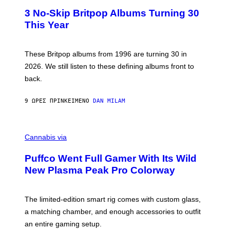
E
T
R
3 No-Skip Britpop Albums Turning 30
O
N
B
This Year
S
Y
)
N
I
E
These Britpop albums from 1996 are turning 30 in
L
2026. We still listen to these defining albums front to
S
V
back.
A
N
I
9 ΏΡΕΣ ΠΡΙΝ
ΚΕΊΜΕΝΟ
DAN MILAM
P
E
R
C
E
O
Cannabis via
N
U
/
R
G
Puffco Went Full Gamer With Its Wild
T
E
E
T
New Plasma Peak Pro Colorway
S
T
Y
Y
O
I
F
M
The limited-edition smart rig comes with custom glass,
P
A
a matching chamber, and enough accessories to outfit
U
G
F
E
an entire gaming setup.
F
S