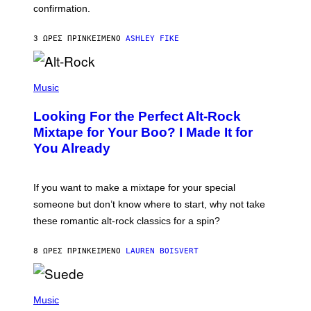
confirmation.
N
B
Y
3 ΏΡΕΣ ΠΡΙΝ
ΚΕΊΜΕΝΟ
ASHLEY FIKE
R
E
E
S
(
A
P
Music
.
H
O
Looking For the Perfect Alt-Rock
T
O
Mixtape for Your Boo? I Made It for
B
You Already
Y
M
I
C
If you want to make a mixtape for your special
K
H
someone but don’t know where to start, why not take
U
these romantic alt-rock classics for a spin?
T
S
O
8 ΏΡΕΣ ΠΡΙΝ
ΚΕΊΜΕΝΟ
LAUREN BOISVERT
N
/
R
E
P
D
H
Music
F
O