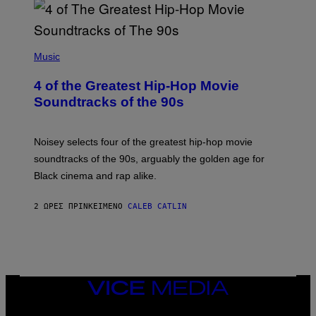
(
P
Music
H
O
4 of the Greatest Hip-Hop Movie
T
O
Soundtracks of the 90s
B
Y
P
O
Noisey selects four of the greatest hip-hop movie
O
soundtracks of the 90s, arguably the golden age for
L
A
Black cinema and rap alike.
R
N
A
2 ΏΡΕΣ ΠΡΙΝ
ΚΕΊΜΕΝΟ
CALEB CATLIN
L
/
G
A
R
C
I
VICE
A
MEDIA
/
P
INSTAGRAM
TIKTOK
YOUTUBE