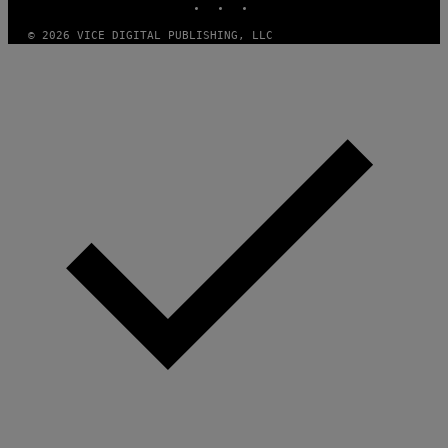
I
C
O
© 2026 VICE DIGITAL PUBLISHING, LLC
T
/
G
A
M
M
A
-
R
A
P
H
O
V
I
A
G
E
T
T
Y
I
M
A
G
E
S