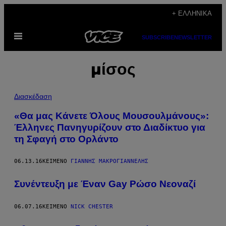
Μετάβαση
+ ΕΛΛΗΝΙΚΆ
στο
Ανοίξτε
περιεχόμενο
SUBSCRIBE
NEWSLETTER
το
μενού
μίσος
Διασκέδαση
«Θα μας Κάνετε Όλους Μουσουλμάνους»:
Έλληνες Πανηγυρίζουν στο Διαδίκτυο για
τη Σφαγή στο Ορλάντο
06.13.16
ΚΕΊΜΕΝΟ
ΓΙΆΝΝΗΣ ΜΑΚΡΟΓΙΑΝΝΈΛΗΣ
Συνέντευξη με Έναν Gay Ρώσο Νεοναζί
06.07.16
ΚΕΊΜΕΝΟ
NICK CHESTER