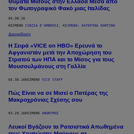
Θύματα Μίσους στην Ελλάδα Μέσα από
τον Φωτογραφικό Φακό μιας Ιταλίδας
03.30.16
ΚΕΊΜΕΝΟ
CINZIA D'AMBROSI, ΚΕΊΜΕΝΟ: ΚΑΤΕΡΊΝΑ ΚΟΝΤΊΝΗ
Διασκέδαση
Η Σειρά «VICE on HBO» Eρευνά το
Αφγανιστάν μετά την Αποχώρηση του
Στρατού των ΗΠΑ και το Μίσος για τους
Μουσουλμάνους στη Γαλλία
03.30.16
ΚΕΊΜΕΝΟ
VICE STAFF
Πώς Είναι να σε Μισεί ο Πατέρας της
Μακροχρόνιας Σχέσης σου
03.29.16
ΚΕΊΜΕΝΟ
ΑΝΏΝΥΜΟΣ
Λευκοί Βγάζουν τα Ρατσιστικά Απωθημένα
τους Χτυπώντας Μαύρους σε