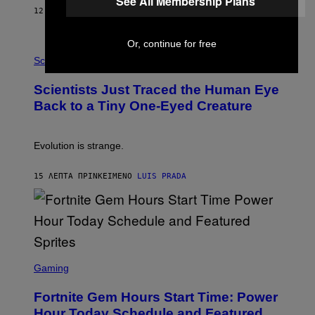
See All Membership Plans
S
12 ΛΕΠΤΆ ΠΡΙΝ
ΚΕΊΜΕΝΟ
BRENT KOEPP
T
A
T
Or, continue for free
P
I
H
Science
O
O
N
T
,
Scientists Just Traced the Human Eye
O
S
:
T
Back to a Tiny One-Eyed Creature
C
E
S
A
A
M
I
Evolution is strange.
M
A
G
15 ΛΕΠΤΆ ΠΡΙΝ
ΚΕΊΜΕΝΟ
LUIS PRADA
E
S
/
G
E
T
T
S
Y
C
Gaming
I
R
M
E
A
Fortnite Gem Hours Start Time: Power
E
G
N
Hour Today Schedule and Featured
E