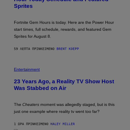
S
S
Sprites
H
O
T
:
Fortnite Gem Hours is today. Here are the Power Hour
E
P
start times, full schedule, rewards, and featured Gem
I
Sprites for August 8.
C
G
A
59 ΛΕΠΤΆ ΠΡΙΝ
ΚΕΊΜΕΝΟ
BRENT KOEPP
M
E
S
Entertainment
23 Years Ago, a Reality TV Show Host
Was Stabbed on Air
The
Cheaters
moment was allegedly staged, but is this
just one example where reality tv went too far?
1 ΏΡΑ ΠΡΙΝ
ΚΕΊΜΕΝΟ
HALEY MILLER