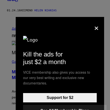
01.24.16
ΚΕΊΜΕΝΟ
HELEN NIANIAS
Νεότερα
Παλαιά
×
Δείτε τα όλα
ΠΡΟΣΦΑΤΑ
Kill the ads for
S
just $2 a month
C
Gaming
R
E
Marvel Tokon Developer Responds to
VICE membership also gives you access to
E
N
Major PC Performance Issues
our very best writing and exclusive new
S
documentaries.
H
O
T
Arc System Works responds to major Marvel Tokon PC
:
performance issues as players blame PlayStation and
Support for $2
P
L
review-bomb the game on Steam.
A
Y