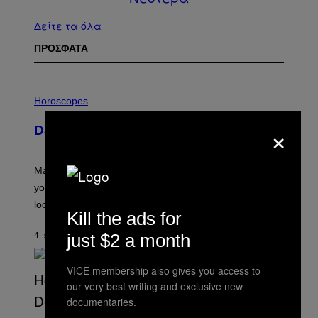
Δείτε τα όλα
ΠΡΟΣΦΑΤΑ
I
L
Horoscopes
L
U
×
Daily Horoscope: August 10, 2026
S
T
R
A
Mars wraps up its time in Gemini tonight. Whatever
T
I
you’ve been moving fast on, today’s the day to actually
O
look at it.
N
Kill the ads for
B
Y
just $2 a month
4 ΏΡΕΣ ΠΡΙΝ
ΚΕΊΜΕΝΟ
ASHLEY FIKE
R
E
E
VICE membership also gives you access to
S
A
our very best writing and exclusive new
.
documentaries.