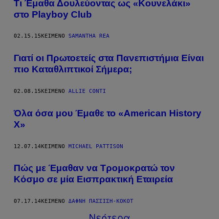
Τι Έμαθα Δουλεύοντας ως «Κουνελάκι»
στο Playboy Club
02.15.15
ΚΕΊΜΕΝΟ
SAMANTHA REA
Γιατί οι Πρωτοετείς στα Πανεπιστήμια Είναι
πιο Καταθλιπτικοί Σήμερα;
02.08.15
ΚΕΊΜΕΝΟ
ALLIE CONTI
Όλα όσα μου Έμαθε το «American History
X»
12.07.14
ΚΕΊΜΕΝΟ
MICHAEL PATTISON
Πώς με Έμαθαν να Τρομοκρατώ τον
Κόσμο σε μία Εισπρακτική Εταιρεία
07.17.14
ΚΕΊΜΕΝΟ
ΔΆΦΝΗ ΠΑΣΣΊΣΗ-ΚΟΚΌΤ
Νεότερα