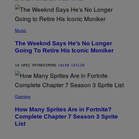
M
)
O
S
E
N
(
F
P
Music
E
H
L
O
D
The Weeknd Says He’s No Longer
T
E
O
Going To Retire His Iconic Moniker
R
B
/
Y
G
P
E
14 ΏΡΕΣ ΠΡΙΝ
ΚΕΊΜΕΝΟ
CALEB CATLIN
E
T
D
T
R
Y
O
I
B
M
E
S
A
C
C
G
Gaming
E
R
E
R
E
S
How Many Sprites Are in Fortnite?
R
E
)
A
N
Complete Chapter 7 Season 3 Sprite
/
S
List
G
H
E
O
T
T
T
: