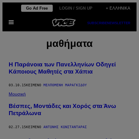
Μετάβαση
Go Ad Free
LOGIN / SIGN UP
+ ΕΛΛΗΝΙΚΆ
στο
Ανοίξτε
περιεχόμενο
SUBSCRIBE
NEWSLETTER
το
μενού
μαθήματα
Η Παράνοια των Πανελληνίων Οδηγεί
Κάποιους Μαθητές στα Χάπια
03.10.15
ΚΕΊΜΕΝΟ
ΜΕΛΠΟΜΈΝΗ ΜΑΡΑΓΚΊΔΟΥ
Μουσική
Βέσπες, Μοντάδες και Χορός στα Άνω
Πετράλωνα
02.27.15
ΚΕΊΜΕΝΟ
ΑΝΤΏΝΗΣ ΚΩΝΣΤΑΝΤΆΡΑΣ