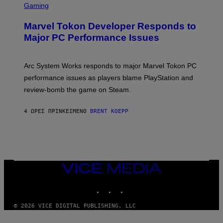
C
Gaming
E
R
S
E
Marvel Tokon Developer Responds to
E
N
Major PC Performance Issues
S
H
O
T
Arc System Works responds to major Marvel Tokon PC
:
performance issues as players blame PlayStation and
P
L
review-bomb the game on Steam.
A
Y
S
4 ΏΡΕΣ ΠΡΙΝ
ΚΕΊΜΕΝΟ
BRENT KOEPP
T
A
T
I
O
N
,
VICE
S
MEDIA
T
E
INSTAGRAM
TIKTOK
YOUTUBE
A
M
© 2026 VICE DIGITAL PUBLISHING, LLC