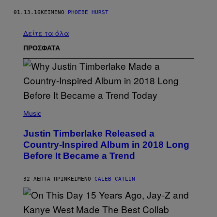
01.13.16
ΚΕΊΜΕΝΟ
PHOEBE HURST
Δείτε τα όλα
ΠΡΟΣΦΑΤΑ
(
P
Music
H
O
Justin Timberlake Released a
T
O
Country-Inspired Album in 2018 Long
B
Before It Became a Trend
Y
C
H
R
32 ΛΕΠΤΆ ΠΡΙΝ
ΚΕΊΜΕΝΟ
CALEB CATLIN
I
S
T
O
P