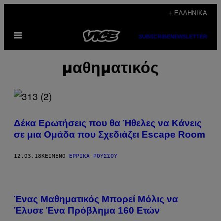
Μετάβαση
+ ΕΛΛΗΝΙΚΆ
στο
Ανοίξτε
περιεχόμενο
SUBSCRIBE
NEWSLETTER
το
μενού
μαθηματικός
Δέκα Ερωτήσεις που θα Ήθελες να Κάνεις
σε μια Ομάδα που Σχεδιάζει Escape Room
12.03.18
ΚΕΊΜΕΝΟ
ΈΡΡΙΚΑ ΡΟΎΣΣΟΥ
Ένας Μαθηματικός Μπορεί Μόλις να
Έλυσε Ένα Πρόβλημα 160 Ετών