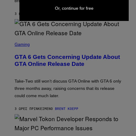
brings to matches.
E
Y
R
A
I
S
Or, continue for free
S
M
A
3 ΏΡΕΣ ΠΡΙΝ
ΚΕΊΜΕΝΟ
DENNY CONNOLLY
E
A
L
G
V
E
I
S
A
F
G
O
S
E
R
C
Gaming
T
V
R
T
E
E
Y
GTA 6 Gets Concerning Update About
V
E
I
O
N
M
GTA Online Release Date
)
S
A
H
G
O
E
T
S
Take-Two still won’t discuss GTA Online with GTA 6 only
:
)
three months away, raising concerns that its release
R
O
could come much later.
C
K
S
3 ΏΡΕΣ ΠΡΙΝ
ΚΕΊΜΕΝΟ
BRENT KOEPP
T
A
R
G
A
S
M