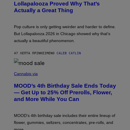
E
O
Lollapalooza Proved Why That’s
R
V
N
Actually a Great Thing
I
S
A
)
T
-
Pop culture is only getting weirder and harder to define.
M
O
But Lollapalooza 2026 in Chicago showed why that’s
B
actually a beautiful phenomenon.
I
L
E
47 ΛΕΠΤΆ ΠΡΙΝ
ΚΕΊΜΕΝΟ
CALEB CATLIN
)
C
O
Cannabis via
U
R
MOOD’s 4th Birthday Sale Ends Today
T
E
— Get Up to 25% Off Prerolls, Flower,
S
and More While You Can
Y
O
F
M
MOOD’s 4th birthday sale includes their entire lineup of
O
O
flower, gummies, seltzers, concentrates, pre-rolls, and
D
more.