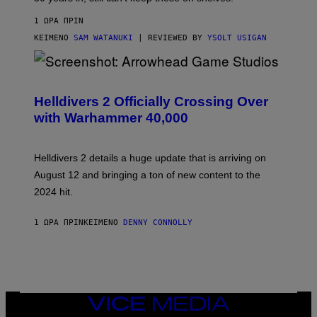
1 ΏΡΑ ΠΡΙΝ
ΚΕΊΜΕΝΟ
SAM WATANUKI
| REVIEWED BY
YSOLT USIGAN
S
C
R
Helldivers 2 Officially Crossing Over
E
with Warhammer 40,000
E
N
S
H
Helldivers 2 details a huge update that is arriving on
O
T
August 12 and bringing a ton of new content to the
:
2024 hit.
A
R
R
1 ΏΡΑ ΠΡΙΝ
ΚΕΊΜΕΝΟ
DENNY CONNOLLY
O
W
H
E
A
D
G
A
VICE
M
MEDIA