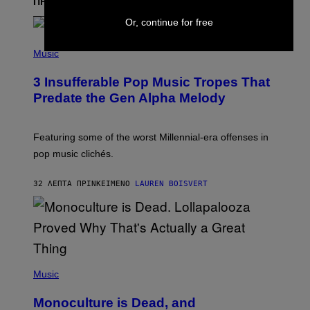
ΠΡΟΣΦΑΤΑ
Or, continue for free
(
P
Music
H
O
3 Insufferable Pop Music Tropes That
T
O
Predate the Gen Alpha Melody
B
Y
M
A
Featuring some of the worst Millennial-era offenses in
R
pop music clichés.
C
B
R
32 ΛΕΠΤΆ ΠΡΙΝ
ΚΕΊΜΕΝΟ
LAUREN BOISVERT
O
U
S
S
E
L
Y
/
(
R
P
Music
E
H
D
O
Monoculture is Dead, and
F
T