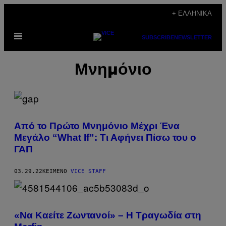
Μετάβαση
+ ΕΛΛΗΝΙΚΆ
στο
Ανοίξτε
περιεχόμενο
SUBSCRIBE
NEWSLETTER
το
μενού
Μνημόνιο
Από το Πρώτο Μνημόνιο Μέχρι Ένα
Μεγάλο “What If”: Τι Αφήνει Πίσω του ο
ΓΑΠ
03.29.22
ΚΕΊΜΕΝΟ
VICE STAFF
«Να Καείτε Ζωντανοί» – H Τραγωδία στη