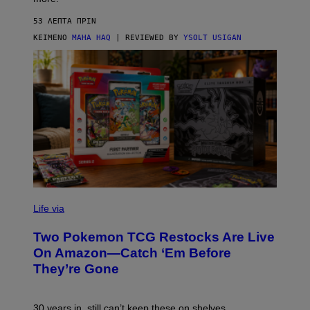
53 ΛΕΠΤΆ ΠΡΙΝ
ΚΕΊΜΕΝΟ
MAHA HAQ
| REVIEWED BY
YSOLT USIGAN
Life via
Two Pokemon TCG Restocks Are Live
On Amazon—Catch ‘Em Before
They’re Gone
30 years in, still can’t keep these on shelves.