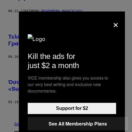
06.22.17
ΚΕΊΜΕΝΟ
ΜΕΛΠΟΜΈΝΗ ΜΑΡΑΓΚΊΔΟΥ
×
Τελικά Υπάρχει Λόγος να Φορέσουμε τη
Γραβάτα του Πάνου Καμμένου;
Kill the ads for
06.16.17
ΚΕΊΜΕΝΟ
ΘΟΔΩΡΉΣ ΧΟΝΔΡΌΓΙΑΝΝΟΣ
just $2 a month
VICE membership also gives you access to
Όσα Έγιναν στη Βουλή ενώ Έβλεπες
our very best writing and exclusive new
«Survivor»
documentaries.
05.19.17
ΚΕΊΜΕΝΟ
ΆΝΝΑ ΝΊΝΗ
Support for $2
Παλαιά
See All Membership Plans
Δείτε τα όλα