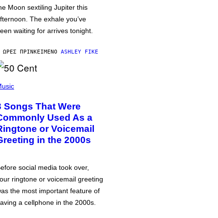
he Moon sextiling Jupiter this
fternoon. The exhale you’ve
een waiting for arrives tonight.
 ΏΡΕΣ ΠΡΙΝ
ΚΕΊΜΕΝΟ
ASHLEY FIKE
usic
3 Songs That Were
Commonly Used As a
Ringtone or Voicemail
Greeting in the 2000s
efore social media took over,
our ringtone or voicemail greeting
as the most important feature of
aving a cellphone in the 2000s.