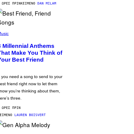
 ΏΡΕΣ ΠΡΙΝ
ΚΕΊΜΕΝΟ
DAN MILAM
usic
3 Millennial Anthems
That Make You Think of
Your Best Friend
f you need a song to send to your
est friend right now to let them
now you’re thinking about them,
ere’s three.
 ΏΡΕΣ ΠΡΙΝ
ΕΊΜΕΝΟ
LAUREN BOISVERT