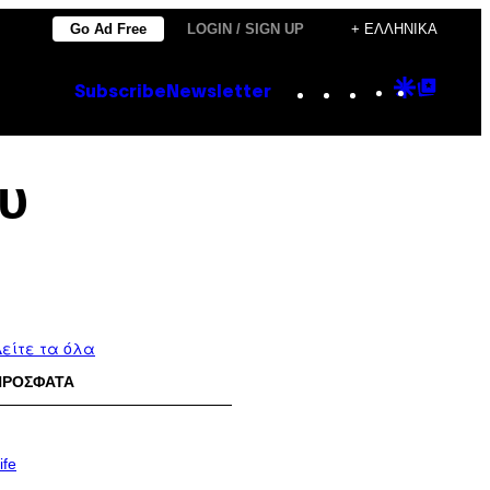
Go Ad Free
LOGIN / SIGN UP
+ ΕΛΛΗΝΙΚΆ
Instagram
TikTok
YouTube
Google
Goog
Subscribe
Newsletter
Discove
Top
Posts
υ
είτε τα όλα
ΠΡΟΣΦΑΤΑ
ife