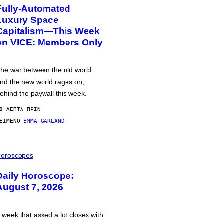
Fully-Automated
Luxury Space
Capitalism—This Week
on VICE: Members Only
he war between the old world
nd the new world rages on,
ehind the paywall this week.
8 ΛΕΠΤΆ ΠΡΙΝ
ΕΊΜΕΝΟ
EMMA GARLAND
oroscopes
Daily Horoscope:
August 7, 2026
 week that asked a lot closes with