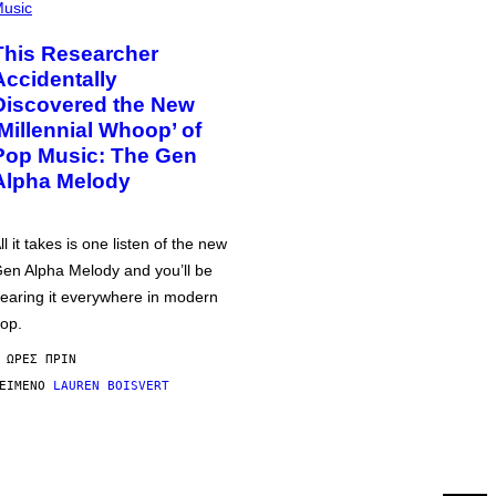
usic
This Researcher
Accidentally
Discovered the New
‘Millennial Whoop’ of
Pop Music: The Gen
Alpha Melody
ll it takes is one listen of the new
en Alpha Melody and you’ll be
earing it everywhere in modern
op.
 ΏΡΕΣ ΠΡΙΝ
ΕΊΜΕΝΟ
LAUREN BOISVERT