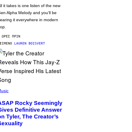
ll it takes is one listen of the new
en Alpha Melody and you’ll be
earing it everywhere in modern
op.
 ΏΡΕΣ ΠΡΙΝ
ΕΊΜΕΝΟ
LAUREN BOISVERT
usic
ASAP Rocky Seemingly
Gives Definitive Answer
on Tyler, The Creator’s
Sexuality