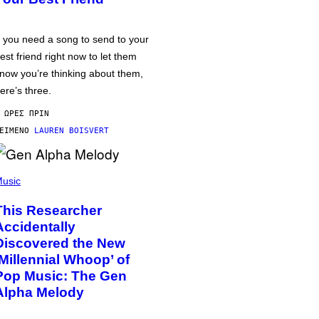
f you need a song to send to your
est friend right now to let them
now you’re thinking about them,
ere’s three.
 ΏΡΕΣ ΠΡΙΝ
ΕΊΜΕΝΟ
LAUREN BOISVERT
usic
This Researcher
Accidentally
Discovered the New
‘Millennial Whoop’ of
Pop Music: The Gen
Alpha Melody