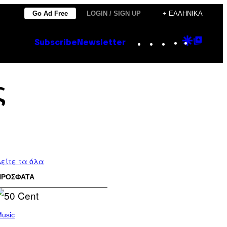
Go Ad Free
LOGIN / SIGN UP
+ ΕΛΛΗΝΙΚΆ
Instagram
TikTok
YouTube
Google
Goog
Subscribe
Newsletter
Discove
Top
Posts
ς
είτε τα όλα
ΠΡΟΣΦΑΤΑ
usic