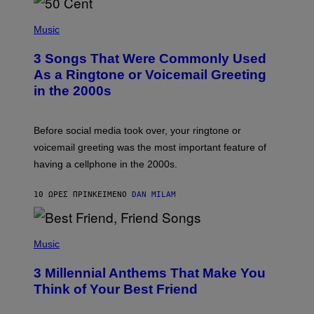
E
S
P
A
H
Music
.
O
T
3 Songs That Were Commonly Used
O
B
As a Ringtone or Voicemail Greeting
Y
in the 2000s
G
R
E
G
Before social media took over, your ringtone or
O
R
voicemail greeting was the most important feature of
Y
having a cellphone in the 2000s.
B
O
J
10 ΏΡΕΣ ΠΡΙΝ
ΚΕΊΜΕΝΟ
DAN MILAM
O
R
Q
U
P
E
H
Music
Z
O
/
T
G
3 Millennial Anthems That Make You
O
E
B
Think of Your Best Friend
T
Y
T
K
Y