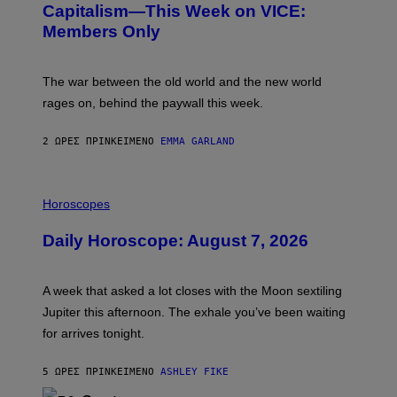
:
Capitalism—This Week on VICE:
Ρ
N
Χ
Members Only
I
Ε
C
Ί
K
Ο
D
(
The war between the old world and the new world
O
R
V
rages on, behind the paywall this week.
A
E
T
H
2 ΏΡΕΣ ΠΡΙΝ
ΚΕΊΜΕΝΟ
EMMA GARLAND
A
U
S
)
I
L
Horoscopes
L
U
Daily Horoscope: August 7, 2026
S
T
R
A
A week that asked a lot closes with the Moon sextiling
T
I
Jupiter this afternoon. The exhale you’ve been waiting
O
for arrives tonight.
N
B
Y
5 ΏΡΕΣ ΠΡΙΝ
ΚΕΊΜΕΝΟ
ASHLEY FIKE
R
E