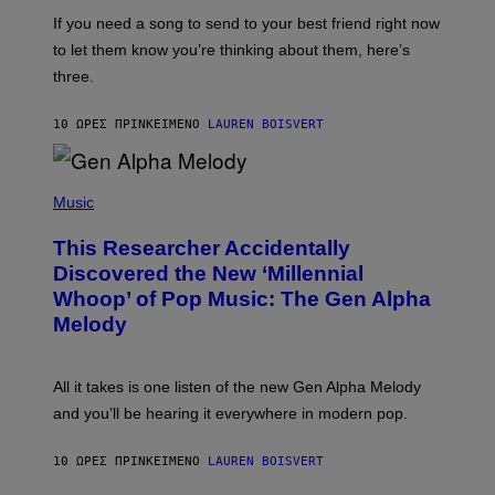
E
I
V
If you need a song to send to your best friend right now
M
I
A
to let them know you’re thinking about them, here’s
N
G
W
three.
E
I
S
N
T
10 ΏΡΕΣ ΠΡΙΝ
ΚΕΊΜΕΝΟ
LAUREN BOISVERT
E
R
/
(
G
P
Music
E
H
T
O
T
This Researcher Accidentally
T
Y
O
I
Discovered the New ‘Millennial
B
M
Whoop’ of Pop Music: The Gen Alpha
Y
A
T
G
Melody
A
E
Y
S
L
F
O
O
All it takes is one listen of the new Gen Alpha Melody
R
R
and you’ll be hearing it everywhere in modern pop.
H
R
I
A
L
D
10 ΏΡΕΣ ΠΡΙΝ
ΚΕΊΜΕΝΟ
LAUREN BOISVERT
L
I
/
O