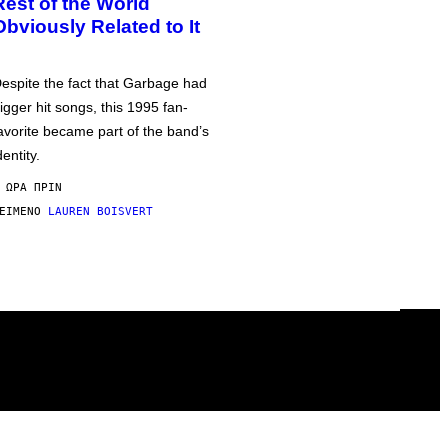
Rest of the World
Obviously Related to It
espite the fact that Garbage had
igger hit songs, this 1995 fan-
avorite became part of the band’s
dentity.
 ΏΡΑ ΠΡΙΝ
ΕΊΜΕΝΟ
LAUREN BOISVERT