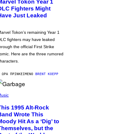
Marvel Tokon Year 1
DLC Fighters Might
Have Just Leaked
arvel Tokon’s remaining Year 1
LC fighters may have leaked
hrough the official First Strike
omic. Here are the three rumored
haracters.
 ΏΡΑ ΠΡΙΝ
ΚΕΊΜΕΝΟ
BRENT KOEPP
usic
This 1995 Alt-Rock
Band Wrote This
Moody Hit As a ‘Dig’ to
Themselves, but the