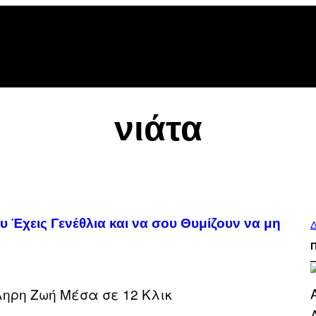
νιάτα
 Έχεις Γενέθλια και να σου Θυμίζουν να μη
Δ