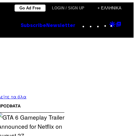
Go Ad Free
LOGIN / SIGN UP
+ ΕΛΛΗΝΙΚΆ
Instagram
TikTok
YouTube
Google
Goog
Subscribe
Newsletter
Discove
Top
Posts
είτε τα όλα
ΠΡΟΣΦΑΤΑ