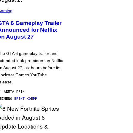
Gaming
GTA 6 Gameplay Trailer
Announced for Netflix
on August 27
he GTA 6 gameplay trailer and
xtended look premieres on Netflix
n August 27, six hours before its
ockstar Games YouTube
elease.
4 ΛΕΠΤΆ ΠΡΙΝ
ΕΊΜΕΝΟ
BRENT KOEPP