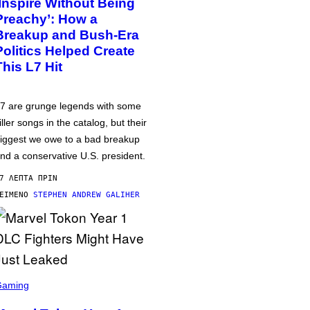
‘Inspire Without Being
Preachy’: How a
Breakup and Bush-Era
Politics Helped Create
This L7 Hit
7 are grunge legends with some
iller songs in the catalog, but their
iggest we owe to a bad breakup
nd a conservative U.S. president.
7 ΛΕΠΤΆ ΠΡΙΝ
ΕΊΜΕΝΟ
STEPHEN ANDREW GALIHER
Gaming