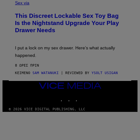
A
Sex via
/
M
W
W
I
This Discreet Lockable Sex Toy Bag
A
R
T
E
Is the Nightstand Upgrade Your Play
A
I
Drawer Needs
N
M
U
A
K
G
I
E
I put a lock on my sex drawer. Here’s what actually
F
)
O
happened.
R
V
8 ΏΡΕΣ ΠΡΙΝ
I
C
ΚΕΊΜΕΝΟ
SAM WATANUKI
| REVIEWED BY
YSOLT USIGAN
E
VICE
MEDIA
INSTAGRAM
TIKTOK
YOUTUBE
© 2026 VICE DIGITAL PUBLISHING, LLC