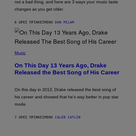
O
not a bad thing, and here are 3 ways your music taste
R
R
A
changes as you get older.
B
T
I
I
S
O
6 ΏΡΕΣ ΠΡΙΝ
ΚΕΊΜΕΝΟ
DAN MILAM
V
N
I
B
A
Y
G
I
E
A
T
(
N
T
P
Music
W
Y
H
A
I
O
L
On This Day 13 Years Ago, Drake
M
T
D
A
O
I
Released the Best Song of His Career
G
B
E
E
Y
/
S
G
G
)
A
E
On this day in 2013, Drake released the best song of
R
T
his career and showed that he’s way better in pop star
Y
T
G
Y
mode.
E
I
R
M
S
A
7 ΏΡΕΣ ΠΡΙΝ
ΚΕΊΜΕΝΟ
CALEB CATLIN
H
G
O
E
F
S
S
F