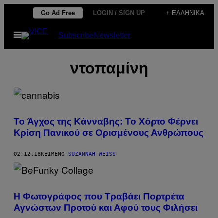
Μετάβαση
Go Ad Free
LOGIN / SIGN UP
+ ΕΛΛΗΝΙΚΆ
στο
Ανοίξτε
Subscribe
Newsletter
περιεχόμενο
το
μενού
ντοπαμίνη
To Άγχος της Κάνναβης: Το Χόρτο Φέρνει
Κρίση Πανικού σε Ορισμένους Ανθρώπους
02.12.18
ΚΕΊΜΕΝΟ
SUZANNAH WEISS
Η Φωτογράφος που Τραβάει Πορτρέτα
Αγνώστων Προτού και Αφού τους Φιλήσει