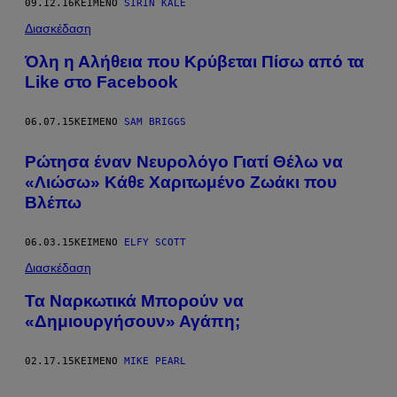
09.12.16
ΚΕΊΜΕΝΟ
SIRIN KALE
Διασκέδαση
Όλη η Αλήθεια που Κρύβεται Πίσω από τα
Like στο Facebook
06.07.15
ΚΕΊΜΕΝΟ
SAM BRIGGS
Ρώτησα έναν Νευρολόγο Γιατί Θέλω να
«Λιώσω» Κάθε Χαριτωμένο Ζωάκι που
Βλέπω
06.03.15
ΚΕΊΜΕΝΟ
ELFY SCOTT
Διασκέδαση
Τα Ναρκωτικά Μπορούν να
«Δημιουργήσουν» Αγάπη;
02.17.15
ΚΕΊΜΕΝΟ
MIKE PEARL