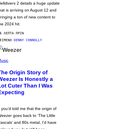
elldivers 2 details a huge update
hat is arriving on August 12 and
ringing a ton of new content to
he 2024 hit.
6 ΛΕΠΤΆ ΠΡΙΝ
ΕΊΜΕΝΟ
DENNY CONNOLLY
usic
The Origin Story of
Weezer Is Honestly a
Lot Cuter Than I Was
Expecting
f you’d told me that the origin of
eezer goes back to ‘The Little
ascals’ and 80s metal, I’d have