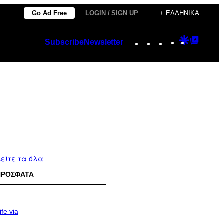
Go Ad Free
LOGIN / SIGN UP
+ ΕΛΛΗΝΙΚΆ
Instagram
TikTok
YouTube
Google
Googl
Subscribe
Newsletter
Discover
Top
Posts
είτε τα όλα
ΠΡΟΣΦΑΤΑ
ife via