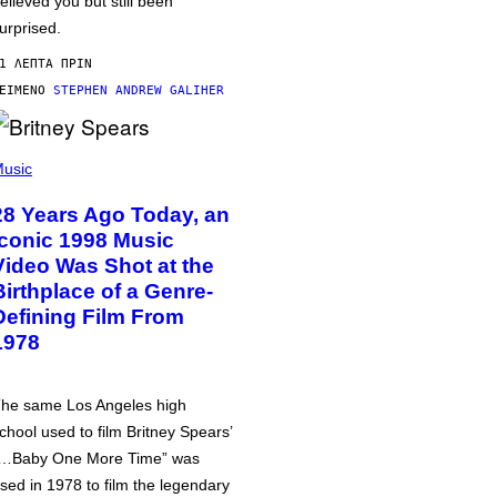
elieved you but still been
urprised.
1 ΛΕΠΤΆ ΠΡΙΝ
ΕΊΜΕΝΟ
STEPHEN ANDREW GALIHER
usic
28 Years Ago Today, an
Iconic 1998 Music
Video Was Shot at the
Birthplace of a Genre-
Defining Film From
1978
he same Los Angeles high
chool used to film Britney Spears’
…Baby One More Time” was
sed in 1978 to film the legendary