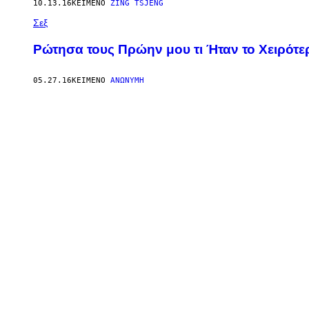
10.13.16
ΚΕΊΜΕΝΟ
ZING TSJENG
Σεξ
Ρώτησα τους Πρώην μου τι Ήταν το Χειρότ
05.27.16
ΚΕΊΜΕΝΟ
ΑΝΏΝΥΜΗ