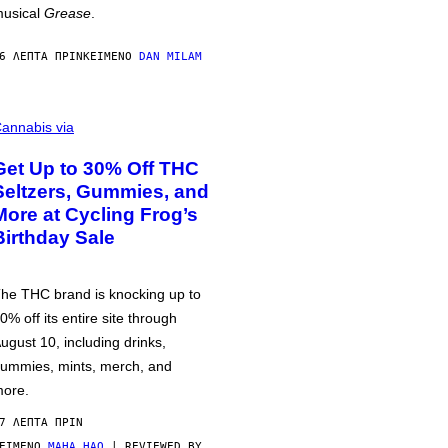
usical
Grease
.
6 ΛΕΠΤΆ ΠΡΙΝ
ΚΕΊΜΕΝΟ
DAN MILAM
annabis via
Get Up to 30% Off THC
Seltzers, Gummies, and
More at Cycling Frog’s
Birthday Sale
he THC brand is knocking up to
0% off its entire site through
ugust 10, including drinks,
ummies, mints, merch, and
ore.
7 ΛΕΠΤΆ ΠΡΙΝ
ΕΊΜΕΝΟ
MAHA HAQ
| REVIEWED BY