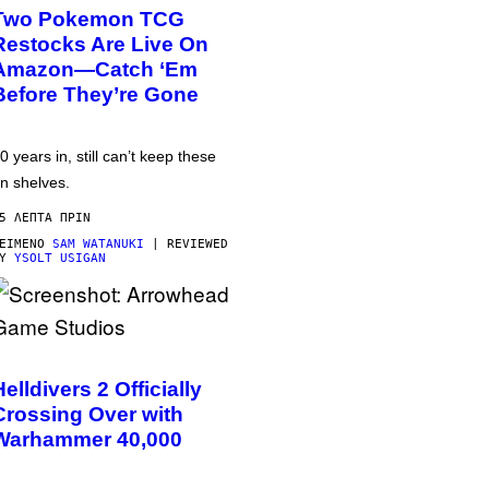
Two Pokemon TCG
Restocks Are Live On
Amazon—Catch ‘Em
Before They’re Gone
0 years in, still can’t keep these
n shelves.
5 ΛΕΠΤΆ ΠΡΙΝ
ΕΊΜΕΝΟ
SAM WATANUKI
| REVIEWED
BY
YSOLT USIGAN
Helldivers 2 Officially
Crossing Over with
Warhammer 40,000