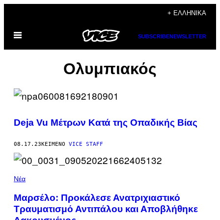
Μετάβαση
+ ΕΛΛΗΝΙΚΆ
στο
Ανοίξτε
περιεχόμενο
SUBSCRIBE
NEWSLETTER
το
μενού
Ολυμπιακός
Deja Vu Μέτρων Κατά της Οπαδικής Βίας
08.17.23
ΚΕΊΜΕΝΟ
VICE STAFF
Νέα
Μαρσέλο: Προκάλεσε Ανατριχιαστικό
Τραυματισμό Αντιπάλου και Αποβλήθηκε