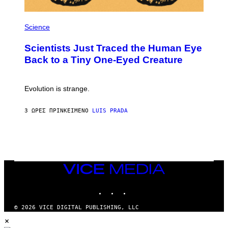
P
H
Science
O
T
Scientists Just Traced the Human Eye
O
:
Back to a Tiny One-Eyed Creature
C
S
A
I
Evolution is strange.
M
A
G
3 ΏΡΕΣ ΠΡΙΝ
ΚΕΊΜΕΝΟ
LUIS PRADA
E
S
/
G
E
T
T
VICE
Y
MEDIA
I
M
INSTAGRAM
TIKTOK
YOUTUBE
A
G
© 2026 VICE DIGITAL PUBLISHING, LLC
E
×
S