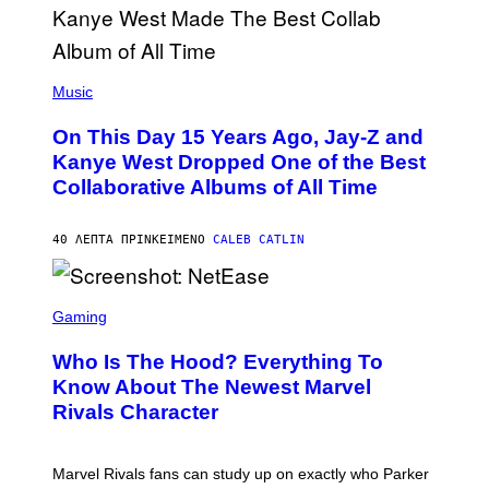
(
P
Music
H
O
On This Day 15 Years Ago, Jay-Z and
T
O
Kanye West Dropped One of the Best
B
Collaborative Albums of All Time
Y
D
A
N
40 ΛΕΠΤΆ ΠΡΙΝ
ΚΕΊΜΕΝΟ
CALEB CATLIN
I
E
L
S
B
C
Gaming
O
R
C
E
Z
Who Is The Hood? Everything To
E
A
N
Know About The Newest Marvel
R
S
S
Rivals Character
H
K
O
I
T
/
:
G
Marvel Rivals fans can study up on exactly who Parker
N
E