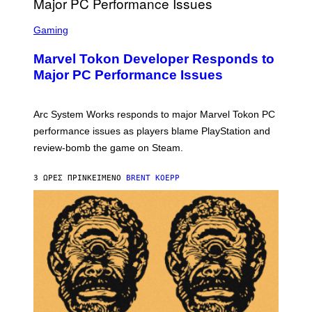
A
S
M
C
Gaming
E
R
S
E
Marvel Tokon Developer Responds to
E
N
Major PC Performance Issues
S
H
O
T
Arc System Works responds to major Marvel Tokon PC
:
performance issues as players blame PlayStation and
P
L
review-bomb the game on Steam.
A
Y
S
3 ΏΡΕΣ ΠΡΙΝ
ΚΕΊΜΕΝΟ
BRENT KOEPP
T
A
T
I
O
N
,
S
T
E
A
M