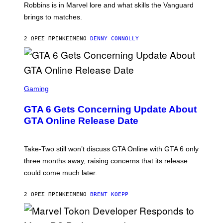
E
T
Robbins is in Marvel lore and what skills the Vanguard
T
T
brings to matches.
E
Y
A
I
S
M
2 ΏΡΕΣ ΠΡΙΝ
ΚΕΊΜΕΝΟ
DENNY CONNOLLY
E
A
G
E
S
F
O
S
R
C
Gaming
V
R
E
E
GTA 6 Gets Concerning Update About
V
E
O
N
GTA Online Release Date
)
S
H
O
T
Take-Two still won’t discuss GTA Online with GTA 6 only
:
three months away, raising concerns that its release
R
O
could come much later.
C
K
S
2 ΏΡΕΣ ΠΡΙΝ
ΚΕΊΜΕΝΟ
BRENT KOEPP
T
A
R
G