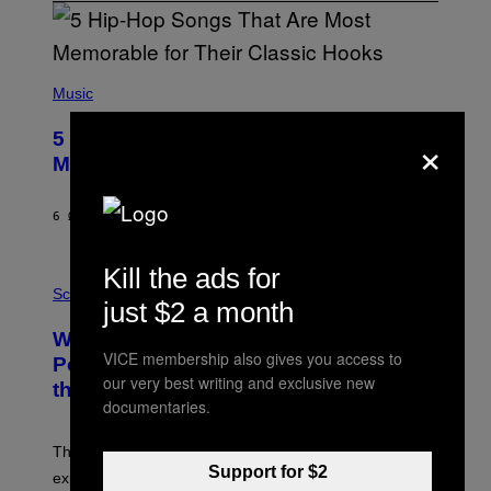
(
P
Music
H
O
×
5 Hip-Hop Songs That Are Most
T
O
Memorable for Their Classic Hooks
B
Y
S
6 ΏΡΕΣ ΠΡΙΝ
ΚΕΊΜΕΝΟ
CALEB CATLIN
T
E
V
Kill the ads for
E
P
G
H
Science
just $2 a month
R
O
A
T
Why NASA Wants to Send a Laser-
N
O
I
VICE membership also gives you access to
:
Powered Drone Into Caves Beneath
T
N
our very best writing and exclusive new
the Moon
Z
A
documentaries.
/
S
W
A
I
;
The LUX concept would use a fiber-optic tether to
R
D
E
Support for $2
R
explore lunar caves that could shelter future moon
I
P