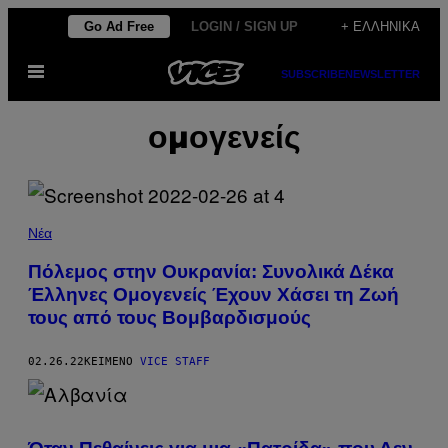
Μετάβαση
Go Ad Free
LOGIN / SIGN UP
+ ΕΛΛΗΝΙΚΆ
στο
Ανοίξτε
περιεχόμενο
SUBSCRIBE
NEWSLETTER
το
μενού
ομογενείς
Νέα
Πόλεμος στην Ουκρανία: Συνολικά Δέκα
Έλληνες Ομογενείς Έχουν Χάσει τη Ζωή
τους από τους Βομβαρδισμούς
02.26.22
ΚΕΊΜΕΝΟ
VICE STAFF