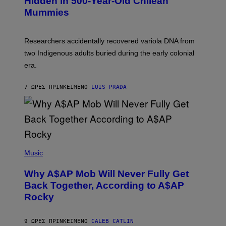
Hidden in 500-Year-Old Chilean
Y
M
I
Mummies
U
M
C
A
H
G
O
Researchers accidentally recovered variola DNA from
E
L
S
D
two Indigenous adults buried during the early colonial
E
era.
R
C
H
7 ΏΡΕΣ ΠΡΙΝ
ΚΕΊΜΕΝΟ
LUIS PRADA
I
L
E
A
N
M
U
M
(
M
P
Music
Y
H
T
O
H
Why A$AP Mob Will Never Fully Get
T
A
O
Back Together, According to A$AP
N
B
T
Rocky
Y
H
N
O
O
S
A
9 ΏΡΕΣ ΠΡΙΝ
ΚΕΊΜΕΝΟ
CALEB CATLIN
E