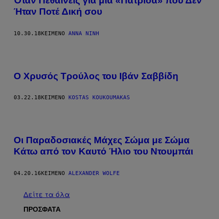
Όταν Πεθαίνεις για μια «Πατρίδα» που Δεν
Ήταν Ποτέ Δική σου
10.30.18
ΚΕΊΜΕΝΟ
ΆΝΝΑ ΝΊΝΗ
Ο Χρυσός Τρούλος του Ιβάν Σαββίδη
03.22.18
ΚΕΊΜΕΝΟ
KOSTAS KOUKOUMAKAS
Οι Παραδοσιακές Μάχες Σώμα με Σώμα
Κάτω από τον Καυτό Ήλιο του Ντουμπάι
04.20.16
ΚΕΊΜΕΝΟ
ALEXANDER WOLFE
Δείτε τα όλα
ΠΡΟΣΦΑΤΑ