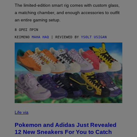
I
F
M
The limited-edition smart rig comes with custom glass,
P
A
a matching chamber, and enough accessories to outfit
U
G
F
E
an entire gaming setup.
F
S
C
8 ΏΡΕΣ ΠΡΙΝ
O
ΚΕΊΜΕΝΟ
MAHA HAQ
| REVIEWED BY
YSOLT USIGAN
V
I
Life via
A
P
Pokemon and Adidas Just Revealed
O
K
12 New Sneakers For You to Catch
E