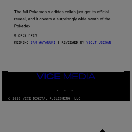
M
O
N
The full Pokemon x adidas collab just got its official
/
reveal, and it covers a surprisngly wide swath of the
A
D
Pokedex.
I
D
8 ΏΡΕΣ ΠΡΙΝ
A
S
ΚΕΊΜΕΝΟ
SAM WATANUKI
| REVIEWED BY
YSOLT USIGAN
/
N
I
N
T
E
N
VICE
D
MEDIA
O
INSTAGRAM
TIKTOK
YOUTUBE
© 2026 VICE DIGITAL PUBLISHING, LLC