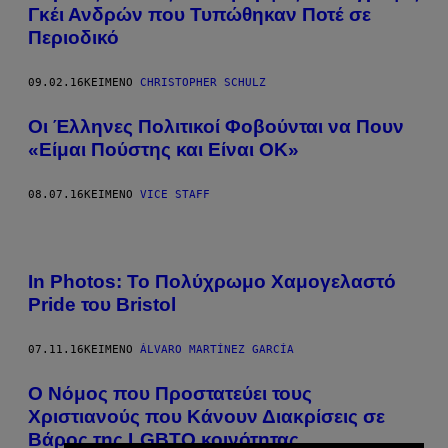
Γκέι Ανδρών που Τυπώθηκαν Ποτέ σε
Περιοδικό
09.02.16
ΚΕΊΜΕΝΟ
CHRISTOPHER SCHULZ
Οι Έλληνες Πολιτικοί Φοβούνται να Πουν
«Είμαι Πούστης και Είναι ΟΚ»
08.07.16
ΚΕΊΜΕΝΟ
VICE STAFF
In Photos: Το Πολύχρωμο Χαμογελαστό
Pride του Bristol
07.11.16
ΚΕΊΜΕΝΟ
ÁLVARO MARTÍNEZ GARCÍA
Ο Νόμος που Προστατεύει τους
Χριστιανούς που Κάνουν Διακρίσεις σε
Βάρος της LGBTQ κοινότητας