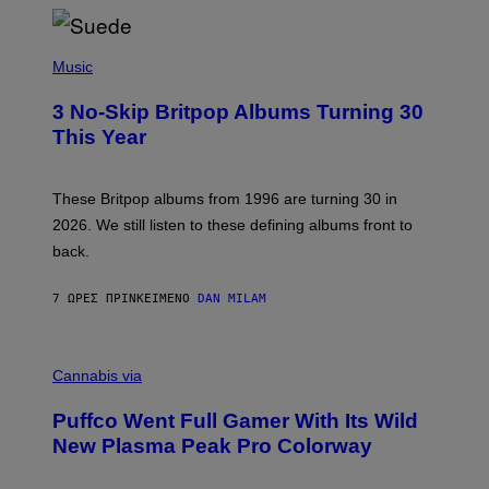
/
R
E
P
D
H
Music
F
O
E
T
R
3 No-Skip Britpop Albums Turning 30
O
N
B
This Year
S
Y
)
N
I
E
These Britpop albums from 1996 are turning 30 in
L
2026. We still listen to these defining albums front to
S
V
back.
A
N
I
7 ΏΡΕΣ ΠΡΙΝ
ΚΕΊΜΕΝΟ
DAN MILAM
P
E
R
C
E
O
Cannabis via
N
U
/
R
G
Puffco Went Full Gamer With Its Wild
T
E
E
T
New Plasma Peak Pro Colorway
S
T
Y
Y
O