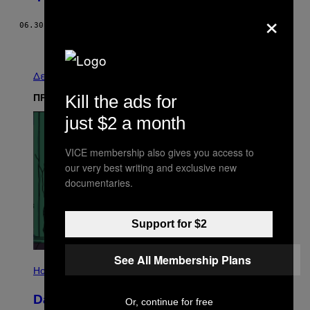
×
06.30.16
ΚΕΊΜΕΝΟ
VICE STAFF
Παλαιά
Δείτε τα όλα
Kill the ads for
ΠΡΟΣΦΑΤΑ
just $2 a month
VICE membership also gives you access to
our very best writing and exclusive new
documentaries.
Support for $2
See All Membership Plans
I
L
Horoscopes
L
U
Daily Horoscope: August 6, 2026
S
Or, continue for free