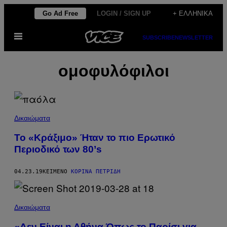
Μετάβαση
Go Ad Free
LOGIN / SIGN UP
+ ΕΛΛΗΝΙΚΆ
στο
Ανοίξτε
περιεχόμενο
SUBSCRIBE
NEWSLETTER
το
μενού
ομοφυλόφιλοι
Δικαιώματα
Το «Κράξιμο» Ήταν το πιο Ερωτικό
Περιοδικό των 80’s
04.23.19
ΚΕΊΜΕΝΟ
ΚΟΡΊΝΑ ΠΕΤΡΊΔΗ
Δικαιώματα
«Δεν Είναι η Αθήνα Όπως το Παρίσι για