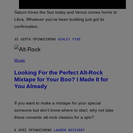
T
R
A
Saturn trines the Sun today and Venus comes home to
T
I
Libra. Whatever you’ve been building just got its
O
confirmation.
N
B
Y
35 ΛΕΠΤΆ ΠΡΙΝ
ΚΕΊΜΕΝΟ
ASHLEY FIKE
R
E
E
S
(
A
P
Music
.
H
O
Looking For the Perfect Alt-Rock
T
O
Mixtape for Your Boo? I Made It for
B
You Already
Y
M
I
C
If you want to make a mixtape for your special
K
H
someone but don’t know where to start, why not take
U
these romantic alt-rock classics for a spin?
T
S
O
6 ΏΡΕΣ ΠΡΙΝ
ΚΕΊΜΕΝΟ
LAUREN BOISVERT
N