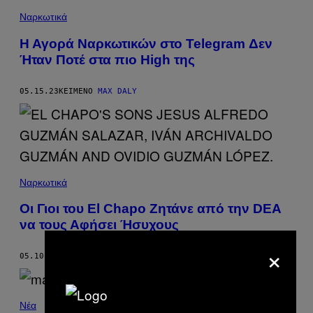
Ναρκωτικά
Η Αγορά Ναρκωτικών στο Telegram Δεν
Ήταν Ποτέ στα πιο High της
05.15.23
ΚΕΊΜΕΝΟ
MAX DALY
Ναρκωτικά
Οι Γιοι του El Chapo Ζητάνε από την DEA
να τους Αφήσει Ήσυχους
×
05.10.23
ΚΕΊΜΕΝΟ
LUIS CHAPARRO
Νέα