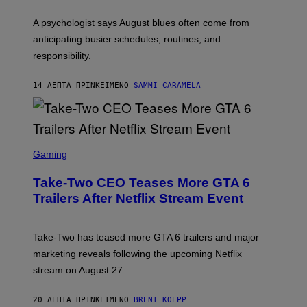
A psychologist says August blues often come from
anticipating busier schedules, routines, and
responsibility.
14 ΛΕΠΤΆ ΠΡΙΝ
ΚΕΊΜΕΝΟ
SAMMI CARAMELA
S
C
Gaming
R
E
Take-Two CEO Teases More GTA 6
E
N
Trailers After Netflix Stream Event
S
H
O
T
Take-Two has teased more GTA 6 trailers and major
:
marketing reveals following the upcoming Netflix
R
O
stream on August 27.
C
K
S
20 ΛΕΠΤΆ ΠΡΙΝ
ΚΕΊΜΕΝΟ
BRENT KOEPP
T