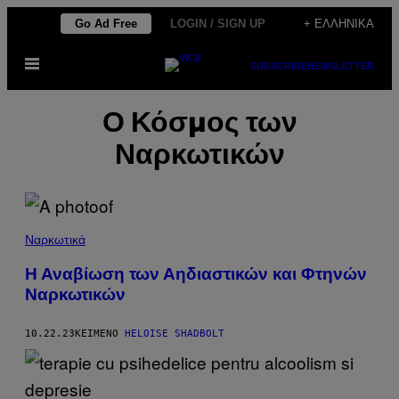
Μετάβαση
Go Ad Free
LOGIN / SIGN UP
+ ΕΛΛΗΝΙΚΆ
στο
Ανοίξτε
περιεχόμενο
SUBSCRIBE
NEWSLETTER
το
μενού
Ο Κόσμος των
Ναρκωτικών
Ναρκωτικά
Η Αναβίωση των Αηδιαστικών και Φτηνών
Ναρκωτικών
10.22.23
ΚΕΊΜΕΝΟ
HELOISE SHADBOLT