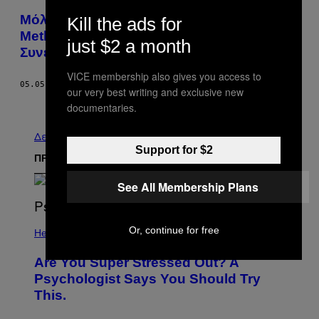
Μόλις Άνοιξε Μαγαζί που Πουλά Ηρωίνη,
Kill the ads for
Meth και Κοκαΐνη στον Καναδά –
just $2 a month
Συνελήφθη ο Ιδιοκτήτης του
VICE membership also gives you access to
05.05.23
ΚΕΊΜΕΝΟ
MANISHA KRISHNAN
our very best writing and exclusive new
Παλαιά
documentaries.
Δείτε τα όλα
Support for $2
ΠΡΟΣΦΑΤΑ
See All Membership Plans
Or, continue for free
Health
Are You Super Stressed Out? A
Psychologist Says You Should Try
This.