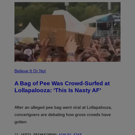
A
R
G
A
M
E
S
Believe It Or Not
A Bag of Pee Was Crowd-Surfed at
Lollapalooza: ‘This Is Nasty AF’
After an alleged pee bag went viral at Lollapalooza,
concertgoers are debating how gross crowds have
gotten.
21 ΛΕΠΤΆ ΠΡΙΝ
ΚΕΊΜΕΝΟ
ASHLEY FIKE