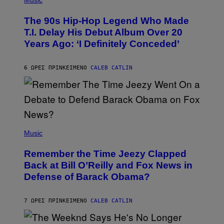
Music
H
O
The 90s Hip-Hop Legend Who Made
T
O
T.I. Delay His Debut Album Over 20
B
Years Ago: ‘I Definitely Conceded’
Y
J
O
H
6 ΏΡΕΣ ΠΡΙΝ
ΚΕΊΜΕΝΟ
CALEB CATLIN
N
N
Y
N
U
N
E
(
Z
P
Music
/
H
W
O
I
Remember the Time Jeezy Clapped
T
R
O
Back at Bill O’Reilly and Fox News in
E
B
I
Defense of Barack Obama?
Y
M
T
A
I
G
M
7 ΏΡΕΣ ΠΡΙΝ
ΚΕΊΜΕΝΟ
CALEB CATLIN
E
M
)
O
S