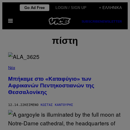
Μετάβαση
Go Ad Free
LOGIN / SIGN UP
+ ΕΛΛΗΝΙΚΆ
στο
Ανοίξτε
περιεχόμενο
SUBSCRIBE
NEWSLETTER
το
μενού
πίστη
Νέα
Μπήκαμε στο «Καταφύγιο» των
Αφρικανών Πεντηκοστιανών της
Θεσσαλονίκης
12.14.22
ΚΕΊΜΕΝΟ
ΚΏΣΤΑΣ ΚΑΝΤΟΎΡΗΣ