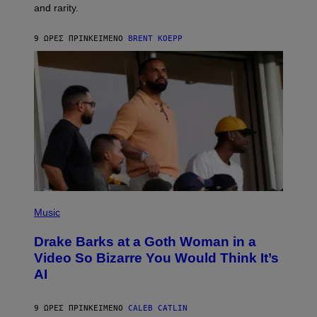
A
and rarity.
C
G
G
E
A
S
9 ΏΡΕΣ ΠΡΙΝ
ΚΕΊΜΕΝΟ
BRENT KOEPP
M
F
E
O
S
R
L
I
V
E
N
A
T
I
O
N
)
(
P
Music
H
O
Drake Barks at a Goth Woman in a
T
O
Video So Bizarre You Would Think It’s
B
AI
Y
J
O
S
9 ΏΡΕΣ ΠΡΙΝ
ΚΕΊΜΕΝΟ
CALEB CATLIN