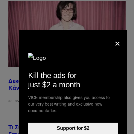
×
Kill the ads for
Δέκα Ερωτήσεις που Πάντα Ήθελες να
just $2 a month
Κάνεις σε μια Μάρτυρα του Ιεχωβά
VICE membership also gives you access to
06.06.17
ΚΕΊΜΕΝΟ
REBECCA BADEN
our very best writing and exclusive new
documentaries.
Tι Συμβαίνει στον Εγκέφαλό σου Όταν
Support for $2