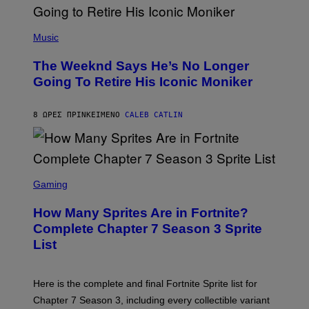
E
N
(
F
P
Music
E
H
L
O
D
The Weeknd Says He’s No Longer
T
E
O
Going To Retire His Iconic Moniker
R
B
/
Y
G
P
E
8 ΏΡΕΣ ΠΡΙΝ
ΚΕΊΜΕΝΟ
CALEB CATLIN
E
T
D
T
R
Y
O
I
B
M
E
S
A
C
C
G
Gaming
E
R
E
R
E
S
How Many Sprites Are in Fortnite?
R
E
)
A
N
Complete Chapter 7 Season 3 Sprite
/
S
List
G
H
E
O
T
T
T
:
Here is the complete and final Fortnite Sprite list for
Y
E
I
P
Chapter 7 Season 3, including every collectible variant
M
I