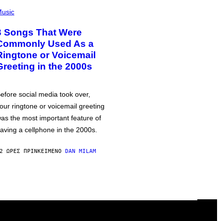
usic
3 Songs That Were
Commonly Used As a
Ringtone or Voicemail
Greeting in the 2000s
efore social media took over,
our ringtone or voicemail greeting
as the most important feature of
aving a cellphone in the 2000s.
2 ΏΡΕΣ ΠΡΙΝ
ΚΕΊΜΕΝΟ
DAN MILAM