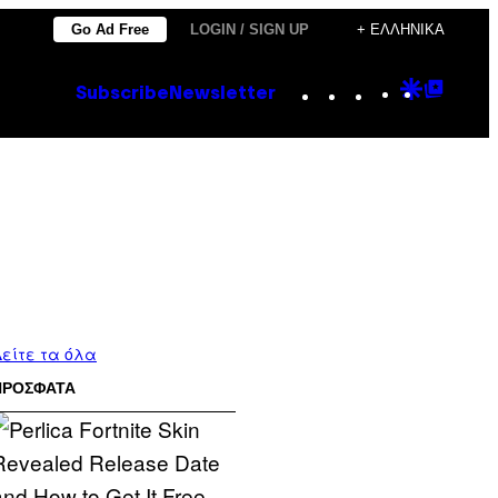
Go Ad Free
LOGIN / SIGN UP
+ ΕΛΛΗΝΙΚΆ
Instagram
TikTok
YouTube
Google
Goog
Subscribe
Newsletter
Discove
Top
Posts
είτε τα όλα
ΠΡΟΣΦΑΤΑ