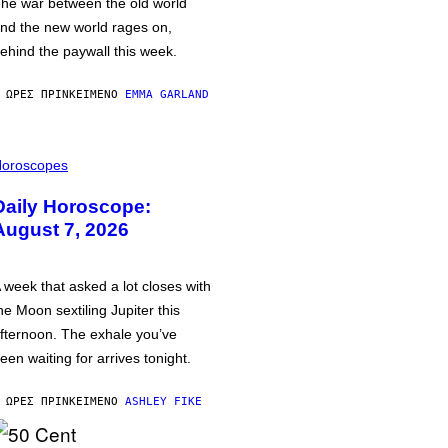
he war between the old world
nd the new world rages on,
ehind the paywall this week.
 ΏΡΕΣ ΠΡΙΝ
ΚΕΊΜΕΝΟ
EMMA GARLAND
oroscopes
Daily Horoscope:
August 7, 2026
 week that asked a lot closes with
he Moon sextiling Jupiter this
fternoon. The exhale you’ve
een waiting for arrives tonight.
 ΏΡΕΣ ΠΡΙΝ
ΚΕΊΜΕΝΟ
ASHLEY FIKE