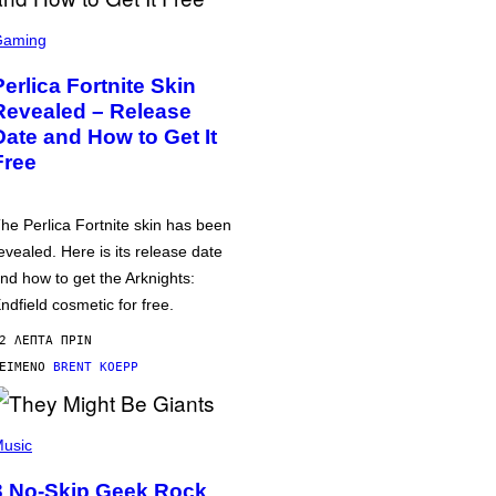
Gaming
Perlica Fortnite Skin
Revealed – Release
Date and How to Get It
Free
he Perlica Fortnite skin has been
evealed. Here is its release date
nd how to get the Arknights:
ndfield cosmetic for free.
2 ΛΕΠΤΆ ΠΡΙΝ
ΕΊΜΕΝΟ
BRENT KOEPP
usic
3 No-Skip Geek Rock