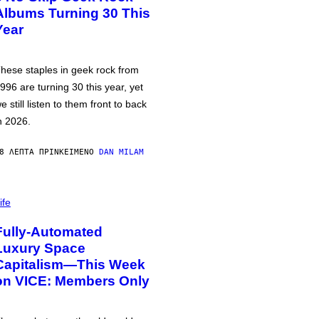
Albums Turning 30 This
Year
hese staples in geek rock from
996 are turning 30 this year, yet
e still listen to them front to back
n 2026.
8 ΛΕΠΤΆ ΠΡΙΝ
ΚΕΊΜΕΝΟ
DAN MILAM
ife
Fully-Automated
Luxury Space
Capitalism—This Week
on VICE: Members Only