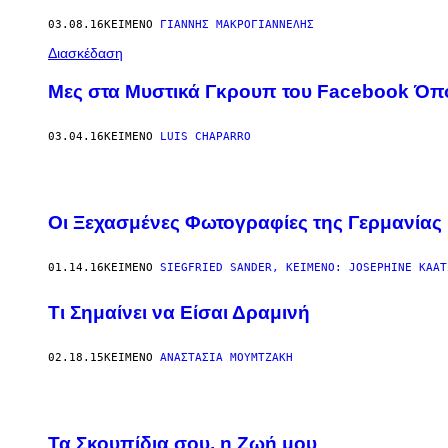
03.08.16
ΚΕΊΜΕΝΟ
ΓΙΆΝΝΗΣ ΜΑΚΡΟΓΙΑΝΝΈΛΗΣ
Διασκέδαση
Μες στα Μυστικά Γκρουπ του Facebook Όπο
03.04.16
ΚΕΊΜΕΝΟ
LUIS CHAPARRO
Οι Ξεχασμένες Φωτογραφίες της Γερμανίας
01.14.16
ΚΕΊΜΕΝΟ
SIEGFRIED SANDER, KΕΊΜΕΝΟ: JOSEPHINE KAAT
Τι Σημαίνει να Είσαι Δραμινή
02.18.15
ΚΕΊΜΕΝΟ
ΑΝΑΣΤΑΣΊΑ ΜΟΥΜΤΖΆΚΗ
Τα Σκουπίδια σου, η Ζωή μου