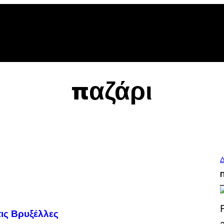
παζάρι
Δ
ις Βρυξέλλες