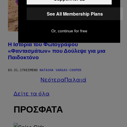
See All Membership Plans
Or, continue for free
Η Ιστορία του Φωτογράφου
«Φαντασμάτων» που Δούλεψε για μια
Παιδοκτόνο
03.31.17
ΚΕΊΜΕΝΟ
NATASHA VARGAS-COOPER
Νεότερα
Παλαιά
Δείτε τα όλα
ΠΡΟΣΦΑΤΑ