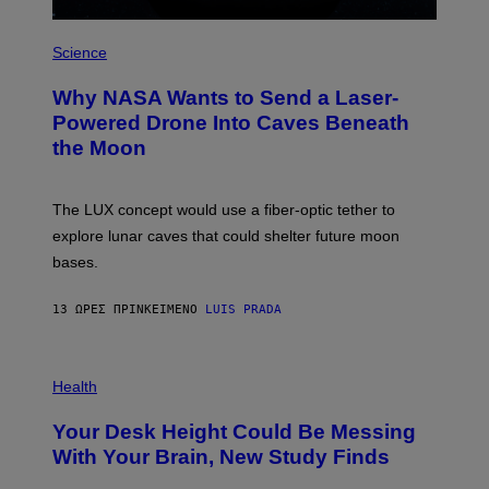
I
R
P
E
H
Science
I
O
M
T
A
Why NASA Wants to Send a Laser-
O
G
:
E
Powered Drone Into Caves Beneath
N
)
the Moon
A
S
A
;
The LUX concept would use a fiber-optic tether to
D
R
explore lunar caves that could shelter future moon
P
bases.
I
X
E
13 ΏΡΕΣ ΠΡΙΝ
ΚΕΊΜΕΝΟ
LUIS PRADA
L
/
G
E
P
T
H
Health
T
O
Y
T
I
Your Desk Height Could Be Messing
O
M
:
With Your Brain, New Study Finds
A
B
G
A