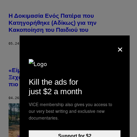
Η Δοκιμασία Eνός Πατέρα που
Κατηγορήθηκε (Αδίκως) για την
Κακοποίηση του Παιδιού του
×
05.24.17
ΚΕΊΜΕΝΟ
ΑΝΤΏΝΗΣ ΝΤΙΝΙΑΚΌΣ
«Είμαι και Εγώ η Lisa Simpson»: Η
Ξεχωριστή Σχέση Κάθε Γυναίκας με την
Kill the ads for
πιο Έξυπνη Οκτάχρονη Ever
just $2 a month
04.26.17
ΚΕΊΜΕΝΟ
SARA DAVID
VICE membership also gives you access to
our very best writing and exclusive new
documentaries.
Support for $2