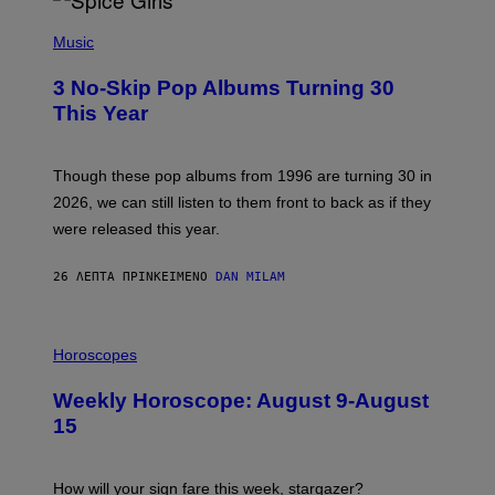
P
H
Music
O
T
3 No-Skip Pop Albums Turning 30
O
B
This Year
Y
T
I
M
Though these pop albums from 1996 are turning 30 in
R
2026, we can still listen to them front to back as if they
O
N
were released this year.
E
Y
/
26 ΛΕΠΤΆ ΠΡΙΝ
ΚΕΊΜΕΝΟ
DAN MILAM
G
E
T
I
T
L
Horoscopes
Y
L
I
U
M
Weekly Horoscope: August 9-August
S
A
T
G
15
R
E
A
S
T
I
How will your sign fare this week, stargazer?