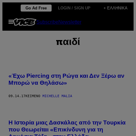
Μετάβαση
Go Ad Free
LOGIN / SIGN UP
+ ΕΛΛΗΝΙΚΆ
στο
Ανοίξτε
Subscribe
Newsletter
περιεχόμενο
το
μενού
παιδί
«Έχω Piercing στη Ρώγα και Δεν Ξέρω αν
Μπορώ να Θηλάσω»
09.14.17
ΚΕΊΜΕΝΟ
MICHELLE MALIA
Η Ιστορία μιας Δασκάλας από την Τουρκία
που Θεωρείται «Επικίνδυνη για τη