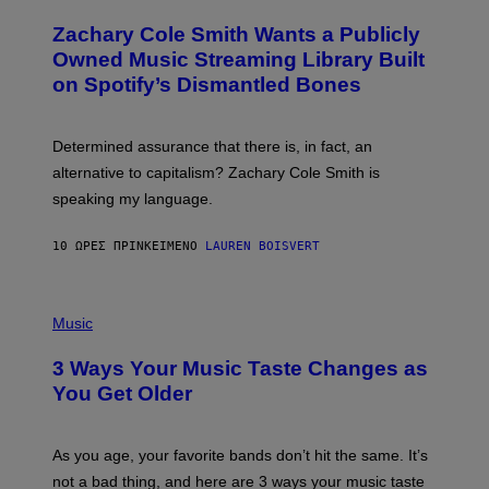
H
T
O
T
Zachary Cole Smith Wants a Publicly
T
Y
O
I
Owned Music Streaming Library Built
B
M
on Spotify’s Dismantled Bones
Y
A
R
G
O
E
B
S
Determined assurance that there is, in fact, an
E
R
alternative to capitalism? Zachary Cole Smith is
T
speaking my language.
O
P
A
10 ΏΡΕΣ ΠΡΙΝ
ΚΕΊΜΕΝΟ
LAUREN BOISVERT
N
U
C
C
P
I
H
Music
–
O
C
T
O
3 Ways Your Music Taste Changes as
O
R
I
You Get Older
B
L
I
L
S
U
/
S
As you age, your favorite bands don’t hit the same. It’s
C
T
O
not a bad thing, and here are 3 ways your music taste
R