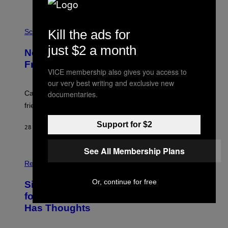
P
Kill the ads for
H
Science
O
T
just $2 a month
New Study Reveals We Still Pick Our
O
:
Friends the Same Way Cavemen Did
C
VICE membership also gives you access to
S
our very best writing and exclusive new
A
-
documentaries.
Can you fight a sabertooth tiger? It might win you some
P
friends.
R
I
N
Support for $2
28 ΛΕΠΤΆ ΠΡΙΝ
ΚΕΊΜΕΝΟ
LUIS PRADA
T
S
T
See All Membership Plans
O
P
C
H
Relationships
K
O
/
T
Or, continue for free
Singles Are Ditching Expensive Dates
G
O
E
:
for ‘Infladating,’ and a Dating Expert
T
P
T
Has Thoughts
I
Y
X
I
E