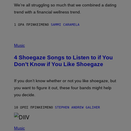
M
L
We’re all struggling so much that we combined a dating
A
S
G
E
trend with a financial wellness trend.
E
F
S
F
E
1 ΏΡΑ ΠΡΙΝ
ΚΕΊΜΕΝΟ
SAMMI CARAMELA
C
T
/
P
G
H
Music
E
O
T
T
T
4 Shoegaze Songs to Listen to if You
O
Y
B
I
Don’t Know if You Like Shoegaze
Y
M
S
A
C
G
O
If you don’t know whether or not you like shoegaze, but
E
T
S
you want to figure it out, these four bands might help
T
L
you decide.
E
G
A
10 ΏΡΕΣ ΠΡΙΝ
ΚΕΊΜΕΝΟ
STEPHEN ANDREW GALIHER
T
O
/
(
G
P
Music
E