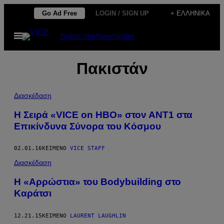
Μετάβαση
Go Ad Free
LOGIN / SIGN UP
+ ΕΛΛΗΝΙΚΆ
στο
Ανοίξτε
Subscribe
Newsletter
περιεχόμενο
το
μενού
Πακιστάν
Διασκέδαση
Η Σειρά «VICE on HBO» στον ΑΝΤ1 στα
Επικίνδυνα Σύνορα του Κόσμου
02.01.16
ΚΕΊΜΕΝΟ
VICE STAFF
Διασκέδαση
Η «Αρρώστια» του Bodybuilding στο
Καράτσι
12.21.15
ΚΕΊΜΕΝΟ
LAURENT LAUGHLIN