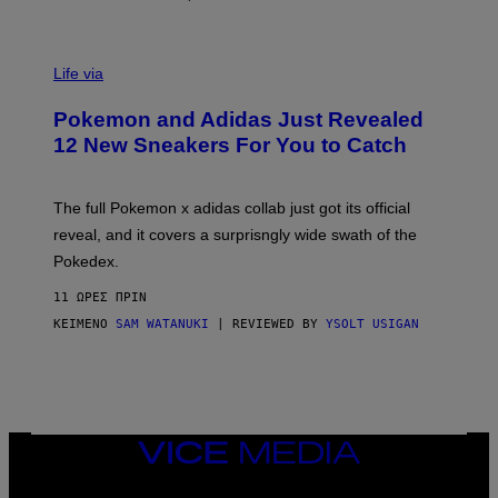
V
I
Life via
A
P
Pokemon and Adidas Just Revealed
O
K
12 New Sneakers For You to Catch
E
M
O
N
The full Pokemon x adidas collab just got its official
/
reveal, and it covers a surprisngly wide swath of the
A
D
Pokedex.
I
D
11 ΏΡΕΣ ΠΡΙΝ
A
S
ΚΕΊΜΕΝΟ
SAM WATANUKI
| REVIEWED BY
YSOLT USIGAN
/
N
I
N
T
E
N
VICE
D
MEDIA
O
INSTAGRAM
TIKTOK
YOUTUBE