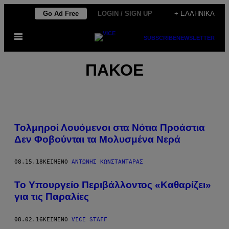
Μετάβαση
Go Ad Free
LOGIN / SIGN UP
+ ΕΛΛΗΝΙΚΆ
στο
Ανοίξτε
περιεχόμενο
SUBSCRIBE
NEWSLETTER
το
μενού
ΠΑΚΟΕ
Τολμηροί Λουόμενοι στα Νότια Προάστια
Δεν Φοβούνται τα Μολυσμένα Νερά
08.15.18
ΚΕΊΜΕΝΟ
ΑΝΤΏΝΗΣ ΚΩΝΣΤΑΝΤΆΡΑΣ
Το Υπουργείο Περιβάλλοντος «Καθαρίζει»
για τις Παραλίες
08.02.16
ΚΕΊΜΕΝΟ
VICE STAFF