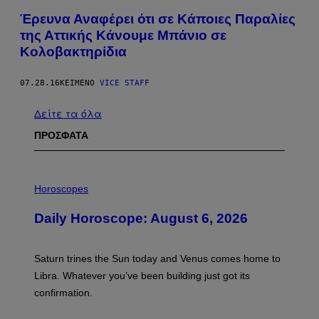
Έρευνα Αναφέρει ότι σε Κάποιες Παραλίες
της Αττικής Κάνουμε Μπάνιο σε
Κολοβακτηρίδια
07.28.16
ΚΕΊΜΕΝΟ
VICE STAFF
Δείτε τα όλα
ΠΡΟΣΦΑΤΑ
I
L
Horoscopes
L
U
Daily Horoscope: August 6, 2026
S
T
R
A
Saturn trines the Sun today and Venus comes home to
T
I
Libra. Whatever you’ve been building just got its
O
confirmation.
N
B
Y