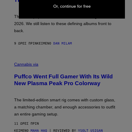
S
Y
)
Or, continue for free
N
I
E
These Britpop albums from 1996 are turning 30 in
L
2026. We still listen to these defining albums front to
S
V
back.
A
N
I
9 ΏΡΕΣ ΠΡΙΝ
ΚΕΊΜΕΝΟ
DAN MILAM
P
E
R
C
E
O
Cannabis via
N
U
/
R
G
Puffco Went Full Gamer With Its Wild
T
E
E
T
New Plasma Peak Pro Colorway
S
T
Y
Y
O
I
F
M
The limited-edition smart rig comes with custom glass,
P
A
a matching chamber, and enough accessories to outfit
U
G
F
E
an entire gaming setup.
F
S
C
11 ΏΡΕΣ ΠΡΙΝ
O
ΚΕΊΜΕΝΟ
MAHA HAQ
| REVIEWED BY
YSOLT USIGAN