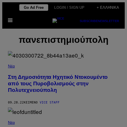
Μετάβαση
Go Ad Free
LOGIN / SIGN UP
+ ΕΛΛΗΝΙΚΆ
στο
Ανοίξτε
περιεχόμενο
SUBSCRIBE
NEWSLETTER
το
μενού
πανεπιστημιούπολη
Νέα
Στη Δημοσιότητα Ηχητικό Ντοκουμέντο
από τους Πυροβολισμούς στην
Πολυτεχνειούπολη
09.28.22
ΚΕΊΜΕΝΟ
VICE STAFF
Νέα