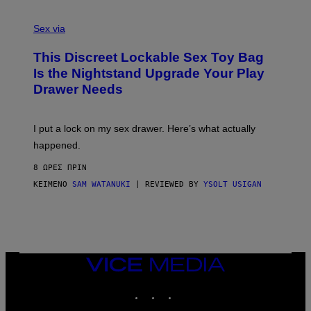
F
S
S
F
A
Sex via
/
M
W
W
I
This Discreet Lockable Sex Toy Bag
A
R
T
E
Is the Nightstand Upgrade Your Play
A
I
Drawer Needs
N
M
U
A
K
G
I
E
I put a lock on my sex drawer. Here’s what actually
F
)
O
happened.
R
V
8 ΏΡΕΣ ΠΡΙΝ
I
C
ΚΕΊΜΕΝΟ
SAM WATANUKI
| REVIEWED BY
YSOLT USIGAN
E
VICE
MEDIA
INSTAGRAM
TIKTOK
YOUTUBE