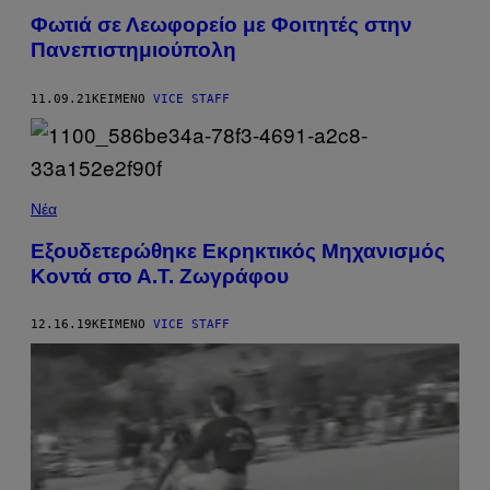
Φωτιά σε Λεωφορείο με Φοιτητές στην
Πανεπιστημιούπολη
11.09.21
ΚΕΊΜΕΝΟ
VICE STAFF
Νέα
Εξουδετερώθηκε Εκρηκτικός Μηχανισμός
Κοντά στο Α.Τ. Ζωγράφου
12.16.19
ΚΕΊΜΕΝΟ
VICE STAFF