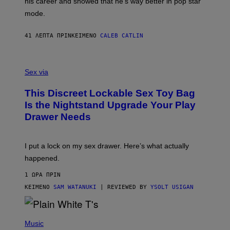
his career and showed that he’s way better in pop star
Y
G
mode.
E
R
S
41 ΛΕΠΤΆ ΠΡΙΝ
ΚΕΊΜΕΝΟ
CALEB CATLIN
H
O
F
S
F
A
Sex via
/
M
W
W
I
This Discreet Lockable Sex Toy Bag
A
R
T
E
Is the Nightstand Upgrade Your Play
A
I
Drawer Needs
N
M
U
A
K
G
I
E
I put a lock on my sex drawer. Here’s what actually
F
)
O
happened.
R
V
1 ΏΡΑ ΠΡΙΝ
I
C
ΚΕΊΜΕΝΟ
SAM WATANUKI
| REVIEWED BY
YSOLT USIGAN
E
P
H
Music