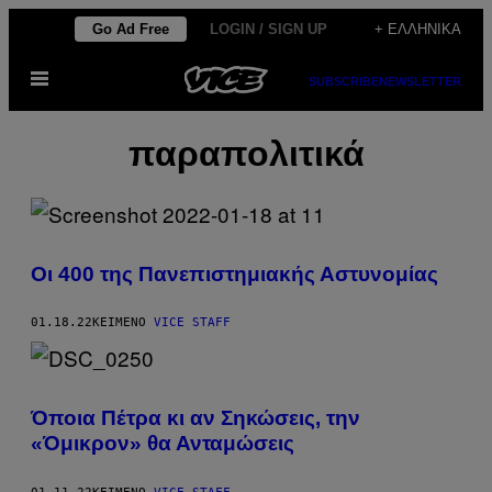
Μετάβαση
Go Ad Free
LOGIN / SIGN UP
+ ΕΛΛΗΝΙΚΆ
στο
Ανοίξτε
περιεχόμενο
SUBSCRIBE
NEWSLETTER
το
μενού
παραπολιτικά
Οι 400 της Πανεπιστημιακής Αστυνομίας
01.18.22
ΚΕΊΜΕΝΟ
VICE STAFF
Όποια Πέτρα κι αν Σηκώσεις, την
«Όμικρον» θα Ανταμώσεις