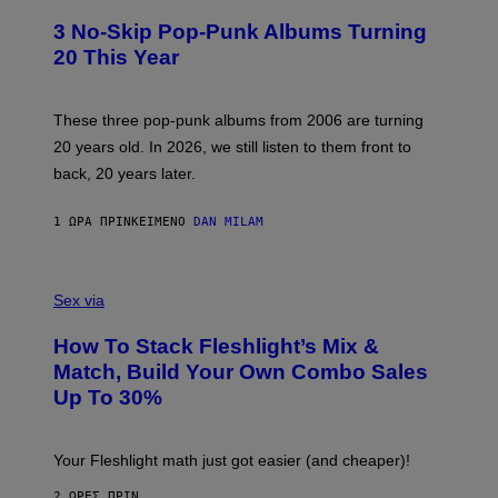
O
T
3 No-Skip Pop-Punk Albums Turning
O
B
20 This Year
Y
S
C
O
These three pop-punk albums from 2006 are turning
T
20 years old. In 2026, we still listen to them front to
T
G
back, 20 years later.
R
I
E
1 ΏΡΑ ΠΡΙΝ
ΚΕΊΜΕΝΟ
DAN MILAM
S
/
G
F
E
L
Sex via
T
E
T
S
Y
How To Stack Fleshlight’s Mix &
H
I
L
M
Match, Build Your Own Combo Sales
I
A
Up To 30%
G
G
H
E
T
S
Your Fleshlight math just got easier (and cheaper)!
2 ΏΡΕΣ ΠΡΙΝ