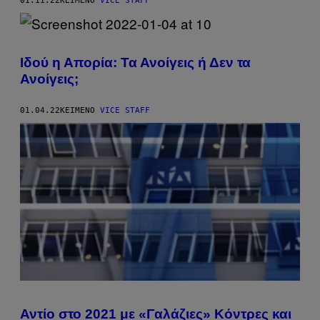
01.11.22
ΚΕΊΜΕΝΟ
VICE STAFF
Ιδού η Απορία: Τα Ανοίγεις ή Δεν τα
Ανοίγεις;
01.04.22
ΚΕΊΜΕΝΟ
VICE STAFF
Αντίο στο 2021 με «Γαλάζιες» Κόντρες και