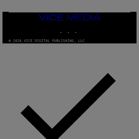
R
/
G
E
VICE
T
MEDIA
T
INSTAGRAM
TIKTOK
YOUTUBE
Y
I
M
© 2026 VICE DIGITAL PUBLISHING, LLC
A
G
E
S
)