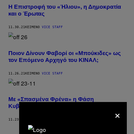
Η Επιστροφή του «Ήλιου», η Δημοκρατία
και ο Έρωτας
11.30.21
ΚΕΊΜΕΝΟ
VICE STAFF
Ποιον Δίνουν Φαβορί οι «Μπούκιδες» ως
τον Επόμενο Αρχηγό του ΚΙΝΑΛ;
11.26.21
ΚΕΊΜΕΝΟ
VICE STAFF
Με «Σπασμένα Φρένα» η Φάση
Κυβέρνηση VS Πανεπιστήμια
×
11.23.21
ΚΕΊΜΕΝΟ
VICE STAFF
Παλαιά