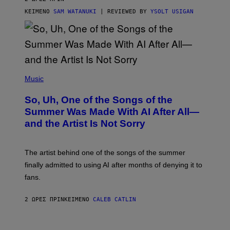
ΚΕΊΜΕΝΟ
SAM WATANUKI
| REVIEWED BY
YSOLT USIGAN
(
P
Music
H
O
So, Uh, One of the Songs of the
T
O
Summer Was Made With AI After All—
B
and the Artist Is Not Sorry
Y
T
I
M
The artist behind one of the songs of the summer
M
O
finally admitted to using AI after months of denying it to
S
fans.
E
N
F
2 ΏΡΕΣ ΠΡΙΝ
ΚΕΊΜΕΝΟ
CALEB CATLIN
E
L
D
E