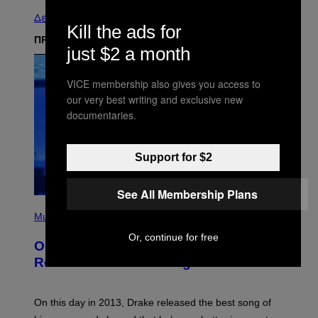
Δείτε τα όλα
Kill the ads for
ΠΡΟΣΦΑΤΑ
just $2 a month
VICE membership also gives you access to
our very best writing and exclusive new
documentaries.
Support for $2
See All Membership Plans
(
P
Music
H
Or, continue for free
O
On This Day 13 Years Ago, Drake
T
O
Released the Best Song of His Career
B
Y
G
A
On this day in 2013, Drake released the best song of
R