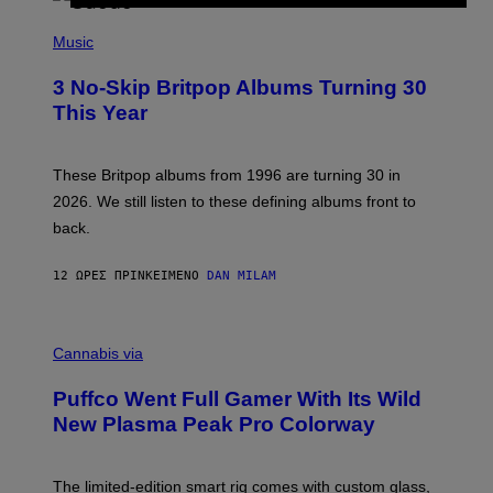
R
E
P
D
H
Music
F
O
E
T
R
3 No-Skip Britpop Albums Turning 30
O
N
B
This Year
S
Y
)
N
I
E
These Britpop albums from 1996 are turning 30 in
L
2026. We still listen to these defining albums front to
S
V
back.
A
N
I
12 ΏΡΕΣ ΠΡΙΝ
ΚΕΊΜΕΝΟ
DAN MILAM
P
E
R
C
E
O
Cannabis via
N
U
/
R
G
Puffco Went Full Gamer With Its Wild
T
E
E
T
New Plasma Peak Pro Colorway
S
T
Y
Y
O
I
F
M
The limited-edition smart rig comes with custom glass,