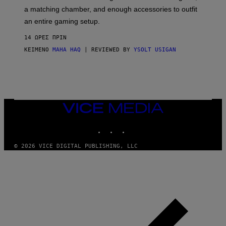
P
A
a matching chamber, and enough accessories to outfit
U
G
F
E
an entire gaming setup.
F
S
C
14 ΏΡΕΣ ΠΡΙΝ
O
ΚΕΊΜΕΝΟ
MAHA HAQ
| REVIEWED BY
YSOLT USIGAN
VICE
MEDIA
INSTAGRAM
TIKTOK
YOUTUBE
© 2026 VICE DIGITAL PUBLISHING, LLC