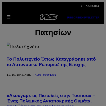
Μετάβαση
+ ΕΛΛΗΝΙΚΆ
στο
Ανοίξτε
περιεχόμενο
SUBSCRIBE
NEWSLETTER
το
μενού
Πατησίων
Το Πολυτεχνείο Όπως Καταγράφηκε από
το Αστυνομικό Ρεπορτάζ της Εποχής
11.16.18
ΚΕΊΜΕΝΟ
ΤΆΣΟΣ ΘΕΟΦΊΛΟΥ
«Ακούγαμε τις Πιστολιές στην Τοσίτσα» –
Ένας Πολεμικός Ανταποκριτής Θυμάται