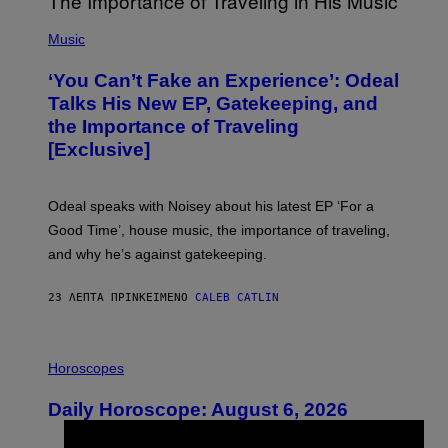
(
P
Music
H
O
‘You Can’t Fake an Experience’: Odeal
T
O
Talks His New EP, Gatekeeping, and
V
the Importance of Traveling
I
A
[Exclusive]
M
A
R
K
Odeal speaks with Noisey about his latest EP ‘For a
C
Good Time’, house music, the importance of traveling,
L
E
and why he’s against gatekeeping.
N
N
O
23 ΛΕΠΤΆ ΠΡΙΝ
ΚΕΊΜΕΝΟ
CALEB CATLIN
N
)
I
L
Horoscopes
L
U
Daily Horoscope: August 6, 2026
S
T
R