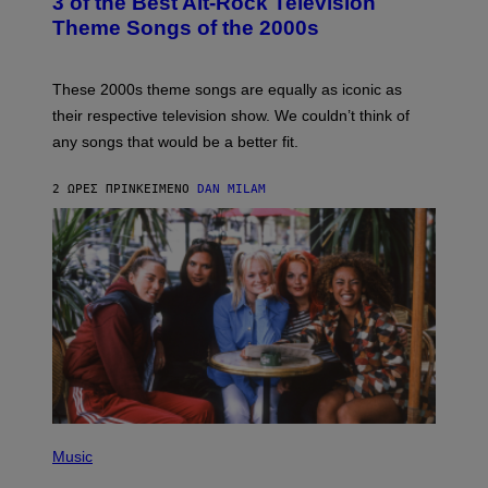
3 of the Best Alt-Rock Television
O
B
Theme Songs of the 2000s
Y
J
A
M
These 2000s theme songs are equally as iconic as
I
their respective television show. We couldn’t think of
E
M
any songs that would be a better fit.
C
C
A
2 ΏΡΕΣ ΠΡΙΝ
ΚΕΊΜΕΝΟ
DAN MILAM
R
T
H
Y
/
W
I
R
E
I
M
A
G
E
P
H
Music
O
T