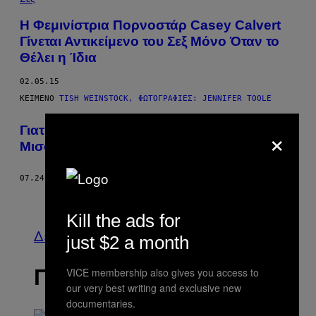
Η Φεμινίστρια Πορνοστάρ Casey Calvert
Γίνεται Αντικείμενο του Σεξ Μόνο Όταν το
Θέλει η Ίδια
02.05.15
ΚΕΊΜΕΝΟ
TISH WEINSTOCK, ΦΩΤΟΓΡΑΦΊΕΣ: JENNIFER TOOLE
×
Γιατί οι “WOMEN AGAINST FEMINISM”
Μισούν τις Φεμινίστριες;
07.24.14
ΚΕΊΜΕΝΟ
ALLEGRA RINGO
Νεότερα
Kill the ads for
Δείτε τα όλα
just $2 a month
ΠΡΟΣΦΑΤΑ
VICE membership also gives you access to
our very best writing and exclusive new
documentaries.