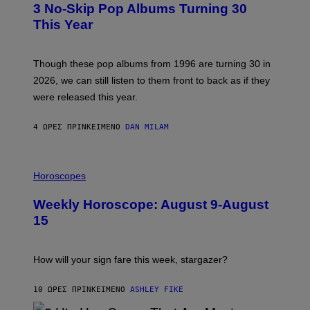
3 No-Skip Pop Albums Turning 30
O
B
This Year
Y
T
I
M
Though these pop albums from 1996 are turning 30 in
R
2026, we can still listen to them front to back as if they
O
N
were released this year.
E
Y
/
4 ΏΡΕΣ ΠΡΙΝ
ΚΕΊΜΕΝΟ
DAN MILAM
G
E
T
I
T
L
Horoscopes
Y
L
I
U
M
Weekly Horoscope: August 9-August
S
A
T
G
15
R
E
A
S
T
I
How will your sign fare this week, stargazer?
O
N
B
10 ΏΡΕΣ ΠΡΙΝ
ΚΕΊΜΕΝΟ
ASHLEY FIKE
Y
R