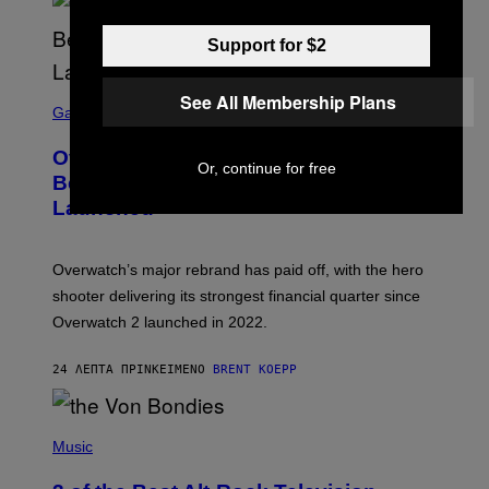
Support for $2
S
See All Membership Plans
C
Gaming
R
E
Overwatch Rebrand Pays Off With Its
E
Or, continue for free
N
Best Quarter Since Overwatch 2
S
Launched
H
O
T
:
Overwatch’s major rebrand has paid off, with the hero
B
L
shooter delivering its strongest financial quarter since
I
Overwatch 2 launched in 2022.
Z
Z
A
24 ΛΕΠΤΆ ΠΡΙΝ
ΚΕΊΜΕΝΟ
BRENT KOEPP
R
D
P
H
Music
O
T