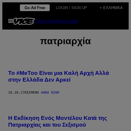
Μετάβαση
Go Ad Free
LOGIN / SIGN UP
+ ΕΛΛΗΝΙΚΆ
στο
Ανοίξτε
Subscribe
Newsletter
περιεχόμενο
το
μενού
πατριαρχία
Το #ΜeToo Είναι μια Καλή Αρχή Αλλά
στην Ελλάδα Δεν Αρκεί
10.20.17
ΚΕΊΜΕΝΟ
ΆΝΝΑ ΝΊΝΗ
Η Εκδίκηση Ενός Μοντέλου Κατά της
Πατριαρχίας και του Σεξισμού