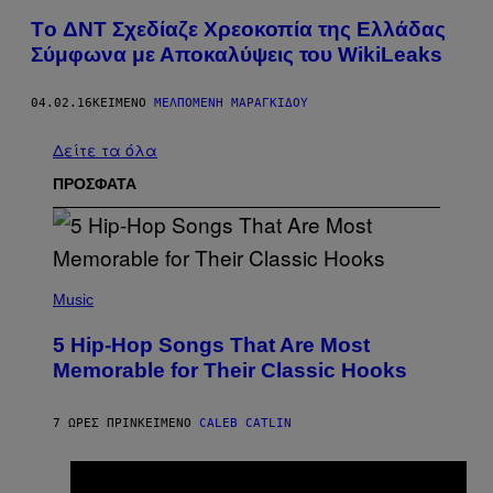
Τo ΔΝΤ Σχεδίαζε Χρεοκοπία της Ελλάδας
Σύμφωνα με Αποκαλύψεις του WikiLeaks
04.02.16
ΚΕΊΜΕΝΟ
ΜΕΛΠΟΜΈΝΗ ΜΑΡΑΓΚΊΔΟΥ
Δείτε τα όλα
ΠΡΟΣΦΑΤΑ
(
P
Music
H
O
5 Hip-Hop Songs That Are Most
T
O
Memorable for Their Classic Hooks
B
Y
S
7 ΏΡΕΣ ΠΡΙΝ
ΚΕΊΜΕΝΟ
CALEB CATLIN
T
E
V
E
P