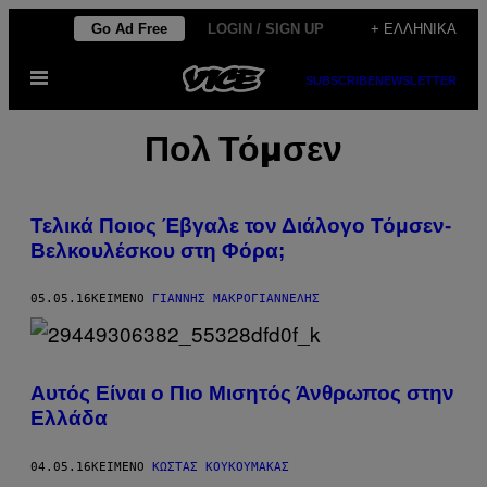
Μετάβαση
Go Ad Free
LOGIN / SIGN UP
+ ΕΛΛΗΝΙΚΆ
στο
Ανοίξτε
περιεχόμενο
SUBSCRIBE
NEWSLETTER
το
μενού
Πολ Τόμσεν
Τελικά Ποιος Έβγαλε τον Διάλογο Τόμσεν-
Βελκουλέσκου στη Φόρα;
05.05.16
ΚΕΊΜΕΝΟ
ΓΙΆΝΝΗΣ ΜΑΚΡΟΓΙΑΝΝΈΛΗΣ
Αυτός Είναι ο Πιο Μισητός Άνθρωπος στην
Ελλάδα
04.05.16
ΚΕΊΜΕΝΟ
ΚΩΣΤΑΣ ΚΟΥΚΟΥΜΑΚΑΣ