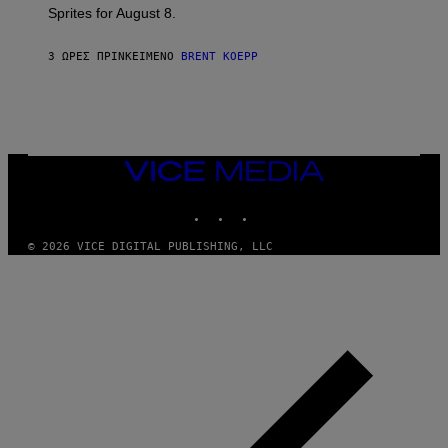
Sprites for August 8.
C
G
A
3 ΏΡΕΣ ΠΡΙΝ
ΚΕΊΜΕΝΟ
BRENT KOEPP
M
E
S
VICE
MEDIA
INSTAGRAM
TIKTOK
YOUTUBE
© 2026 VICE DIGITAL PUBLISHING, LLC