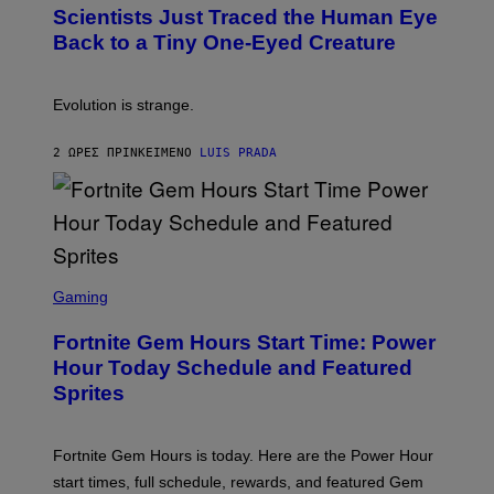
T
,
Scientists Just Traced the Human Eye
O
S
:
T
Back to a Tiny One-Eyed Creature
C
E
S
A
A
M
I
Evolution is strange.
M
A
G
2 ΏΡΕΣ ΠΡΙΝ
ΚΕΊΜΕΝΟ
LUIS PRADA
E
S
/
G
E
T
T
S
Y
C
Gaming
I
R
M
E
A
Fortnite Gem Hours Start Time: Power
E
G
N
Hour Today Schedule and Featured
E
S
S
Sprites
H
O
T
:
Fortnite Gem Hours is today. Here are the Power Hour
E
P
start times, full schedule, rewards, and featured Gem
I