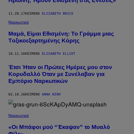
Ηρωίνη, Ήμουν Εθισμένη στις Ενέσεις»
11.28.17
ΚΕΊΜΕΝΟ
ELIZABETH BRICO
Ναρκωτικά
Μαμά, Είμαι Εθισμένη: Το Γράμμα μιας
Tοξικοεξαρτημένης Κόρης
10.11.16
ΚΕΊΜΕΝΟ
ELISABETH ELLIOT
Έτσι Ήταν οι Πρώτες Ημέρες μου στον
Κορυδαλλό Όταν με Συνέλαβαν για
Εμπόριο Ναρκωτικών
02.10.16
ΚΕΊΜΕΝΟ
ΆΝΝΑ ΝΊΝΗ
Ναρκωτικά
«Οι Μπάφοι μού “Έκαψαν” το Μυαλό
Φίλε»