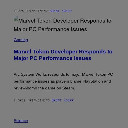
C
K
S
1 ΏΡΑ ΠΡΙΝ
ΚΕΊΜΕΝΟ
BRENT KOEPP
T
A
R
G
A
S
M
C
Gaming
E
R
S
E
Marvel Tokon Developer Responds to
E
N
Major PC Performance Issues
S
H
O
T
Arc System Works responds to major Marvel Tokon PC
:
performance issues as players blame PlayStation and
P
L
review-bomb the game on Steam.
A
Y
S
2 ΏΡΕΣ ΠΡΙΝ
ΚΕΊΜΕΝΟ
BRENT KOEPP
T
A
T
P
I
H
Science
O
O
N