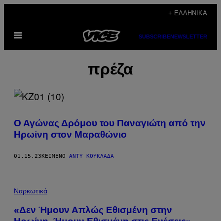
Μετάβαση
+ ΕΛΛΗΝΙΚΆ
στο
Ανοίξτε
περιεχόμενο
SUBSCRIBE
NEWSLETTER
το
μενού
πρέζα
Ο Αγώνας Δρόμου του Παναγιώτη από την
Ηρωίνη στον Μαραθώνιο
01.15.23
ΚΕΊΜΕΝΟ
ΆΝΤΥ ΚΟΥΚΛΆΔΑ
Ναρκωτικά
«Δεν Ήμουν Απλώς Εθισμένη στην