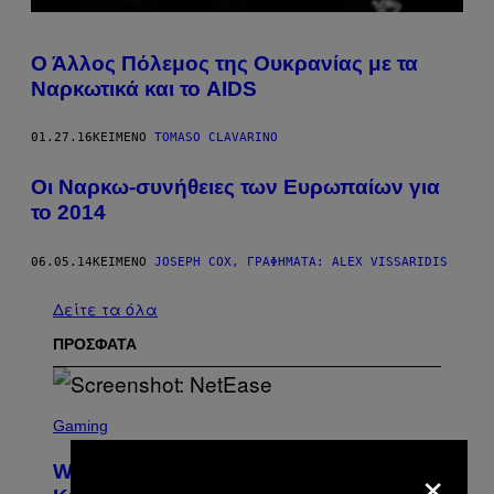
Ο Άλλος Πόλεμος της Ουκρανίας με τα
Ναρκωτικά και το AIDS
01.27.16
ΚΕΊΜΕΝΟ
TOMASO CLAVARINO
Οι Ναρκω-συνήθειες των Ευρωπαίων για
το 2014
06.05.14
ΚΕΊΜΕΝΟ
JOSEPH COX, ΓΡΑΦΉΜΑΤΑ: ALEX VISSARIDIS
Δείτε τα όλα
ΠΡΟΣΦΑΤΑ
S
C
Gaming
R
E
×
Who Is The Hood? Everything To
E
N